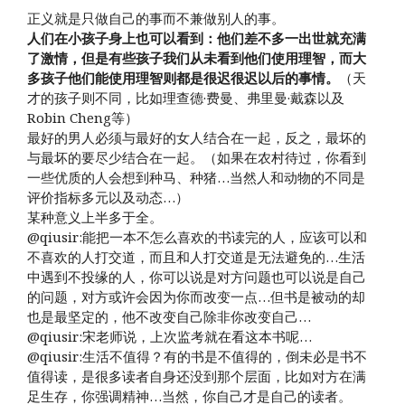
正义就是只做自己的事而不兼做别人的事。
人们在小孩子身上也可以看到：他们差不多一出世就充满
了激情，但是有些孩子我们从未看到他们使用理智，而大
多孩子他们能使用理智则都是很迟很迟以后的事情。
（天
才的孩子则不同，比如理查德·费曼、弗里曼·戴森以及
Robin Cheng等）
最好的男人必须与最好的女人结合在一起，反之，最坏的
与最坏的要尽少结合在一起。（如果在农村待过，你看到
一些优质的人会想到种马、种猪…当然人和动物的不同是
评价指标多元以及动态…）
某种意义上半多于全。
@qiusir:能把一本不怎么喜欢的书读完的人，应该可以和
不喜欢的人打交道，而且和人打交道是无法避免的…生活
中遇到不投缘的人，你可以说是对方问题也可以说是自己
的问题，对方或许会因为你而改变一点…但书是被动的却
也是最坚定的，他不改变自己除非你改变自己…
@qiusir:宋老师说，上次监考就在看这本书呢…
@qiusir:生活不值得？有的书是不值得的，倒未必是书不
值得读，是很多读者自身还没到那个层面，比如对方在满
足生存，你强调精神…当然，你自己才是自己的读者。