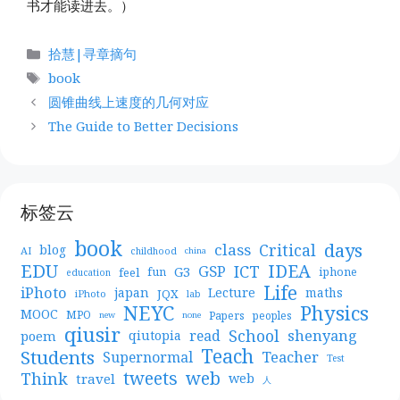
书才能读进去。）
分
拾慧|寻章摘句
类
标
book
签
圆锥曲线上速度的几何对应
The Guide to Better Decisions
标签云
book
days
Critical
class
blog
AI
childhood
china
EDU
IDEA
ICT
GSP
G3
feel
fun
iphone
education
Life
iPhoto
japan
Lecture
maths
JQX
iPhoto
lab
NEYC
Physics
MOOC
MPO
Papers
peoples
new
none
qiusir
School
shenyang
read
poem
qiutopia
Teach
Students
Teacher
Supernormal
Test
web
tweets
Think
travel
web
人