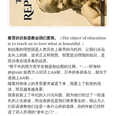
教育的目标是教会我们爱美。
（The object of education
is to teach us to love what is beautiful. ）
柏拉图的理想国是人类历史上最早的乌托邦。让我们永远
走向上的路，追求正义和智慧。智慧是治理国的知识，是
统治者必须具备的品质。
“两千年的西方哲学史都是柏拉图的注脚。”——怀海特
@qiusir:如西方人经济上AA制，日本的各就各位，相当于
道德上AA制…
随着对肉体上的享受要求减退下来，我爱上了机智的清
淡，而且越来越喜爱。
我喜欢跟上了年纪的人讨论问题。因为他们经过了一段漫
长的人生旅途，而这条路也是我们将来要走的，我认为人
们应该请教他们这是一条什么样的道路…你的年龄已经跨
进了诗人所谓的“老年之门”…