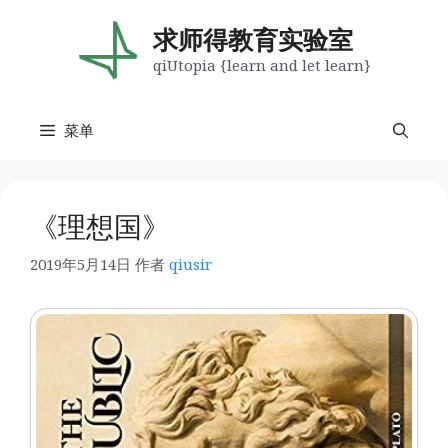
跳
至
求师得教育实验室
内
qiUtopia {learn and let learn}
容
菜单
《理想国》
2019年5月14日
作者
qiusir