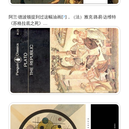
阿兰·德波顿提到过这幅油画[
?
]，（法）雅克·路易·达维特
《苏格拉底之死》…