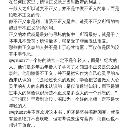
在任何国家里，所谓正义就是当时政府的利益…
一般人之所以谴责不正义，并不是怕做不正义的事，而是
怕吃不正义的亏。
做不正义事是利，遭受不正义是害。遭受不正义所得的害
超过干不正义所得的利。
正义的本质就是最好与最坏的折中—所谓最好，就是干了
坏事儿不受罚；所谓最坏，就是受了罪而没法报复。
那些做正义事的人并不是出于心甘情愿，而仅仅是因为没
有本事作恶。
@qiusir:“一个好的法官一定不是年轻人，而是年纪大的
人。他们是多年后年龄大了学习了才知道不正义是怎么回
事的。他们懂得不正义，并不是把它作为自己心灵里的东
西来认识的，而是经过长久的观察，学会把它当做别人心
灵里的别人的东西来认识的，是仅仅通过知识，而不是通
过本人的体验认识清楚不正义是多么大的一个邪恶的。”
《理想国》里看到这段，深以为一个好的老师一定不是太
年轻的人…
@qiusir:并不喜欢读这本书，但还是坚持着翻阅完。就像
有些食物并不喜欢吃，但前辈说要这有营养，而自己也不
想过于偏食…