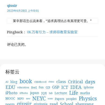
qiusir
2023年6月28日 上午8:01
莱辛那话怎么说来着，“追求真理比占有真理更可贵。”
Pingback：
06.万有引力 – 求师得教育实验室
评论已关闭。
标签云
book
days
Critical
class
blog
AI
childhood
china
EDU
IDEA
ICT
GSP
G3
feel
fun
iphone
education
Life
iPhoto
japan
Lecture
maths
JQX
iPhoto
lab
NEYC
Physics
MOOC
MPO
Papers
peoples
new
none
qiusir
School
shenyang
read
poem
qiutopia