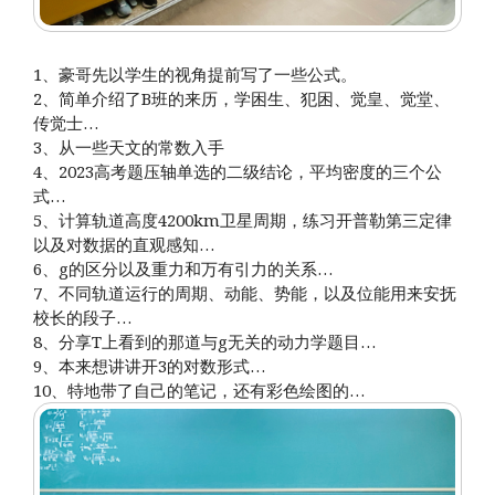
1、豪哥先以学生的视角提前写了一些公式。
2、简单介绍了B班的来历，学困生、犯困、觉皇、觉堂、
传觉士…
3、从一些天文的常数入手
4、2023高考题压轴单选的二级结论，平均密度的三个公
式…
5、计算轨道高度4200km卫星周期，练习开普勒第三定律
以及对数据的直观感知…
6、g的区分以及重力和万有引力的关系…
7、不同轨道运行的周期、动能、势能，以及位能用来安抚
校长的段子…
8、分享T上看到的那道与g无关的动力学题目…
9、本来想讲讲开3的对数形式…
10、特地带了自己的笔记，还有彩色绘图的…