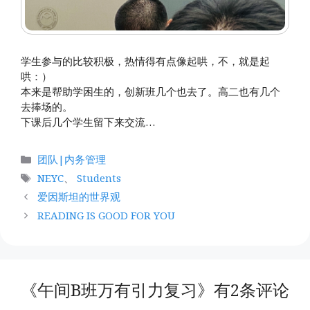
学生参与的比较积极，热情得有点像起哄，不，就是起
哄：）
本来是帮助学困生的，创新班几个也去了。高二也有几个
去捧场的。
下课后几个学生留下来交流…
分
团队|内务管理
类
标
NEYC
、
Students
签
爱因斯坦的世界观
READING IS GOOD FOR YOU
《午间B班万有引力复习》有2条评论