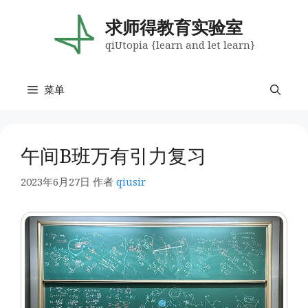
跳
至
求师得教育实验室
内
qiUtopia {learn and let learn}
容
菜单
午间B班万有引力复习
2023年6月27日
作者
qiusir