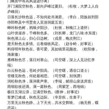
门幽居中有高凤遗迹仆离）
开门满院空秋色，新向庐峰过夏归。（杜牧，大梦上人自
庐峰回）
日落长沙秋色远，不知何处吊湘君。（李白，陪族叔刑部
侍郎晔及中书贾舍人至游洞庭五首）
蝉吟秋色树，鸦噪夕阳沙。（杜牧，秋晚江上遣怀）
山叶傍崖赤，千峰秋色多。（刘长卿，龙门八咏·水东渡）
秋色湖上山，归心日边树。（戎昱，晚次荆江）
楚天秋色太多情。云卷烟收风定。（赵令畤，好事近）
料得明年秋色在。香可爱。其如镜里花颜改。（欧阳修，
渔家傲）
雁稀秋色尽，落日对寒山。（司空曙，深上人见访忆李
端）
白云秋色远，苍岭夕阳高。（司空曙，遇谷口道士）
登楼见秋色，何处最相思。（司空曙，别张讚）
润松秋色净，落涧夜声寒。（李端，赋得山泉送房造）
雨细欲收还滴。满一庭秋色。（周紫芝，西地锦）
极目五湖云浪，泛满空秋色。(蔡伸，好事近)
客梦已难成，秋色无边际。（辛弃疾，生查子）
万里无云秋色静。上下天光，共水交辉映。（杨无咎，蝶
恋花）