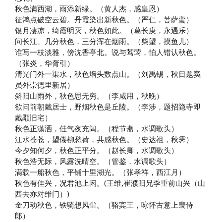
秋色满西湖，雨添新绿。（黄人杰，感皇恩）
征鸿点破空云碧。丹霞染出新秋色。（严仁，菩萨蛮）
银月凄凉，绮霞明灭，秋色如此。（葛长庚，永遇乐）
问长江、几分秋色，三分浑在烟雨。（柴望，摸鱼儿）
谁写一枝淡雅，傍沈香亭北。说与莺莺，怕人错认秋色。
（张炎，华胥引）
清光门外一渠水，秋色墙头数点山。（刘禹锡，秋日题窦
员外崇德里新居）
斜阳山雨外，秋色思无穷。（李咸用，秋晚）
欲问前朝戴居士，野烟秋色是丘陵。（李涉，题招隐寺即
戴颙旧宅）
秋色正潇洒，佳气夜充闾。（程节斋，水调歌头）
江水苍苍，望倦柳愁荷，共感秋色。（史达祖，秋霁）
今夕知何夕，秋色正平分。（赵长卿，水调歌头）
秋色浩无际，风露洗晴空。（管鉴，水调歌头）
满载一船秋色，平铺十里湖光。（张孝祥，西江月）
秋色有佳兴，况君池上闲。(王维,崔濮阳兄季重前山兴（山
西去亦对维门）)
金刀动秋色，铁骑想风尘。（骆宾王，咏怀古意上裴侍
郎）