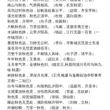
南山与秋色，气势两相高。（杜牧，长安秋望）
高鸟过时秋色动，征帆落处暮云平。（赵嘏，齐安早秋）
溪光初透彻，秋色正清华。（杜牧，题白蘋洲）
秋色里，月明中。（向子諲，桂殿秋）
片帆秋色动，万里信潮生。（马戴，送册东夷王使）
水涵秋色静，云带夕阳高。（钱起，江行无题一百首（一
作钱珝诗））
雁度秋色远，日静无云时。（李白，寻鲁城北范居士失道
落苍耳中见范置酒摘苍耳）
万壑千岩秋色里，不耐恼人风味。（向子諲，清平乐）
年年秋色里，又香浓。（赵以夫，小重山）
玉关寒气早，金塘秋色归。(骆宾王,秋晨同淄川毛司马秋九
咏·秋露)
林静秋色多，潭深月光厚。(王湾,晚夏马嵬卿叔池亭即事寄
京都一二知己)
出寺马嘶秋色里，向陵鸦乱夕阳中。（温庭筠，开圣寺）
古观重游秋色里，冷怯西风吹帽。（管鉴，念奴娇）
秋色里，却赏烟霞袖手。（张辑，洞仙歌）
睡起秋色无觅处，满阶梧桐月明中。（刘翰，立秋）
吟侧纱帽，万里一秋色。（陆游，秋兴）