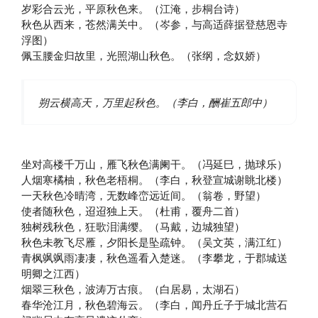
岁彩合云光，平原秋色来。（江淹，步桐台诗）
秋色从西来，苍然满关中。（岑参，与高适薛据登慈恩寺
浮图）
佩玉腰金归故里，光照湖山秋色。（张纲，念奴娇）
朔云横高天，万里起秋色。（李白，酬崔五郎中）
坐对高楼千万山，雁飞秋色满阑干。（冯延巳，抛球乐）
人烟寒橘柚，秋色老梧桐。（李白，秋登宣城谢眺北楼）
一天秋色冷晴湾，无数峰峦远近间。（翁卷，野望）
使者随秋色，迢迢独上天。（杜甫，覆舟二首）
独树残秋色，狂歌泪满缨。（马戴，边城独望）
秋色未教飞尽雁，夕阳长是坠疏钟。（吴文英，满江红）
青枫飒飒雨凄凄，秋色遥看入楚迷。（李攀龙，于郡城送
明卿之江西）
烟翠三秋色，波涛万古痕。（白居易，太湖石）
春华沧江月，秋色碧海云。（李白，闻丹丘子于城北营石