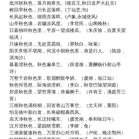
低河耿秋色，落月抱寒光。(骆宾王,秋日送尹大赴京)
树回早秋色，川长迟落晖。(丁仙芝,句)
长风起秋色，细雨含落晖。(卢象,永城使风)
山亭秋色满，岩牖凉风度。（李世民，山阁晚秋）
日暮独吟秋色里，平原一望戍楼高。（朱庆馀，自萧关望
临洮 ）
只缘秋色淡，无处觅霜痕。（瞿秋白，咏菊）
阳关常恨不堪闻，何况今朝秋色里，身是行人。（陆游，
浪淘沙）
暮暮澄秋色。秋色遍皋兰。（薛道衡，重酬杨仆射山亭
诗）
万壑千岩秋色里，歌眉醉眼争妍。（虞俦，临江仙）
秋色何苍然，际海俱澄鲜。（李白，秋登巴陵望洞庭）
郊原秋色里，望穷霄壤，倚遍阑干。（许有壬，满庭芳三
首）
江南秋色满梧桐，回首青山万事空。（文天祥，重阳）
怕见镜中新白发，长将破帽裹西风。
高天净秋色，长汉转曦车。（虞世南，奉和咏日午）
汉月澄秋色，梁园映雪辉。（李峤，兔）
三湘衰鬓逢秋色，万里归心对月明。（卢纶，晚次鄂州）