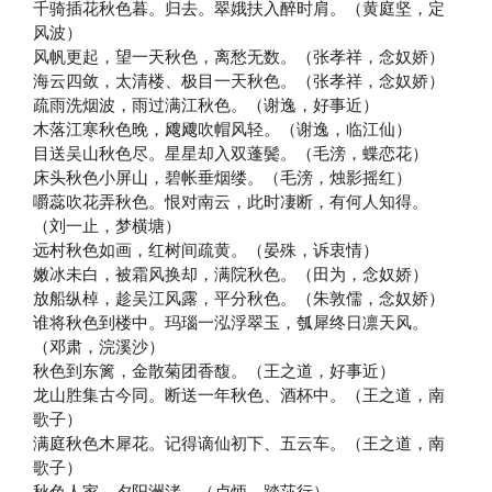
千骑插花秋色暮。归去。翠娥扶入醉时肩。（黄庭坚，定
风波）
风帆更起，望一天秋色，离愁无数。（张孝祥，念奴娇）
海云四敛，太清楼、极目一天秋色。（张孝祥，念奴娇）
疏雨洗烟波，雨过满江秋色。（谢逸，好事近）
木落江寒秋色晚，飕飕吹帽风轻。（谢逸，临江仙）
目送吴山秋色尽。星星却入双蓬鬓。（毛滂，蝶恋花）
床头秋色小屏山，碧帐垂烟缕。（毛滂，烛影摇红）
嚼蕊吹花弄秋色。恨对南云，此时凄断，有何人知得。
（刘一止，梦横塘）
远村秋色如画，红树间疏黄。（晏殊，诉衷情）
嫩冰未白，被霜风换却，满院秋色。（田为，念奴娇）
放船纵棹，趁吴江风露，平分秋色。（朱敦儒，念奴娇）
谁将秋色到楼中。玛瑙一泓浮翠玉，瓠犀终日凛天风。
（邓肃，浣溪沙）
秋色到东篱，金散菊团香馥。（王之道，好事近）
龙山胜集古今同。断送一年秋色、酒杯中。（王之道，南
歌子）
满庭秋色木犀花。记得谪仙初下、五云车。（王之道，南
歌子）
秋色人家，夕阳洲渚。（卢炳，踏莎行）