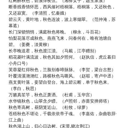
红树醉秋色，碧溪弹夜弦。（湘驿女子，题玉泉溪）
断香残香情怀恶，西风催衬梧桐落。梧桐落，又还秋色，
又还寂寞。（李清照，忆秦娥）
碧云天，黄叶地，秋色连波，波上寒烟翠。（范仲淹，苏
幕遮）
长门深锁悄悄，满庭秋色将晚。（柳永，斗百花）
怕梨花落尽成秋色。燕燕飞来，问春何在，唯有池塘自
碧。（姜夔，淡黄柳）
长亭晚送君，秋色渡江濆。（马戴，江亭赠别）
稻花菱叶满流波，秋色其如夕照何。（赵执信，虎丘暮归
小舟口号）
芙蓉凝红得秋色，兰脸别春啼脉脉。（李贺，梁台古愁）
叶覆清溪滟滟红，路横秋色马嘶风。（赵嘏，寄卢中丞）
燕支黄叶落，妾望自登台。海上碧云断，单于秋色来。
（李白，秋思）
万籁真笙竽，秋色正萧洒。（杜甫，玉华宫）
水华镜秋色，山翠含夕瞟。（卢照邻，赤蔷安掸师塔）
秋色寄高树，昼阴笼近山。（杜牧，绿萝）
苍梧秋色不堪论，千载依依帝子魂。（李嘉佑，杂曲歌辞·
江上曲）
秋色湖上山，归心日边树。(宋昱,晓次荆江)