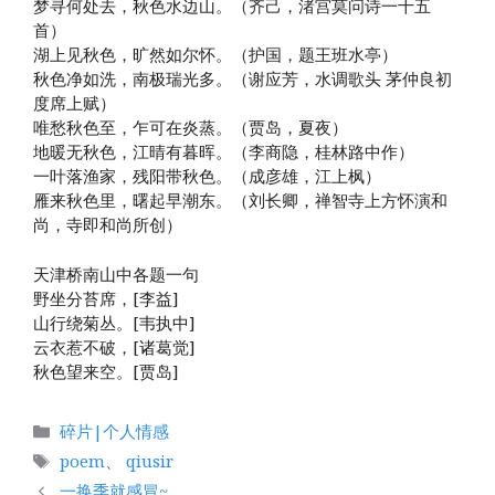
梦寻何处去，秋色水边山。（齐己，渚宫莫问诗一十五
首）
湖上见秋色，旷然如尔怀。（护国，题王班水亭）
秋色净如洗，南极瑞光多。（谢应芳，水调歌头 茅仲良初
度席上赋）
唯愁秋色至，乍可在炎蒸。（贾岛，夏夜）
地暖无秋色，江晴有暮晖。（李商隐，桂林路中作）
一叶落渔家，残阳带秋色。（成彦雄，江上枫）
雁来秋色里，曙起早潮东。（刘长卿，禅智寺上方怀演和
尚，寺即和尚所创）
天津桥南山中各题一句
野坐分苔席，[李益]
山行绕菊丛。[韦执中]
云衣惹不破，[诸葛觉]
秋色望来空。[贾岛]
分
碎片|个人情感
类
标
poem
、
qiusir
签
一换季就感冒~