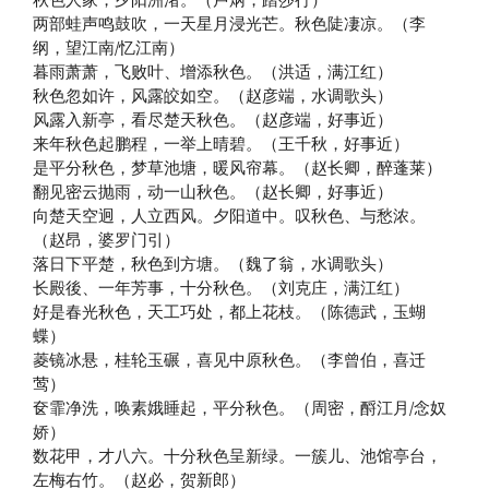
两部蛙声鸣鼓吹，一天星月浸光芒。秋色陡凄凉。（李
纲，望江南/忆江南）
暮雨萧萧，飞败叶、增添秋色。（洪适，满江红）
秋色忽如许，风露皎如空。（赵彦端，水调歌头）
风露入新亭，看尽楚天秋色。（赵彦端，好事近）
来年秋色起鹏程，一举上晴碧。（王千秋，好事近）
是平分秋色，梦草池塘，暖风帘幕。（赵长卿，醉蓬莱）
翻见密云抛雨，动一山秋色。（赵长卿，好事近）
向楚天空迥，人立西风。夕阳道中。叹秋色、与愁浓。
（赵昂，婆罗门引）
落日下平楚，秋色到方塘。（魏了翁，水调歌头）
长殿後、一年芳事，十分秋色。（刘克庄，满江红）
好是春光秋色，天工巧处，都上花枝。（陈德武，玉蝴
蝶）
菱镜冰悬，桂轮玉碾，喜见中原秋色。（李曾伯，喜迁
莺）
奁霏净洗，唤素娥睡起，平分秋色。（周密，酹江月/念奴
娇）
数花甲，才八六。十分秋色呈新绿。一簇儿、池馆亭台，
左梅右竹。（赵必，贺新郎）