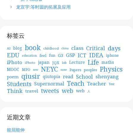
龙宣宇:等时圆的拓展及应用
标签云
book
days
Critical
class
blog
AI
childhood
china
EDU
IDEA
ICT
GSP
G3
feel
fun
iphone
education
Life
iPhoto
japan
Lecture
maths
JQX
iPhoto
lab
NEYC
Physics
MOOC
MPO
Papers
peoples
new
none
qiusir
School
shenyang
read
poem
qiutopia
Teach
Students
Teacher
Supernormal
Test
web
tweets
Think
travel
web
人
近期文章
能屈能伸