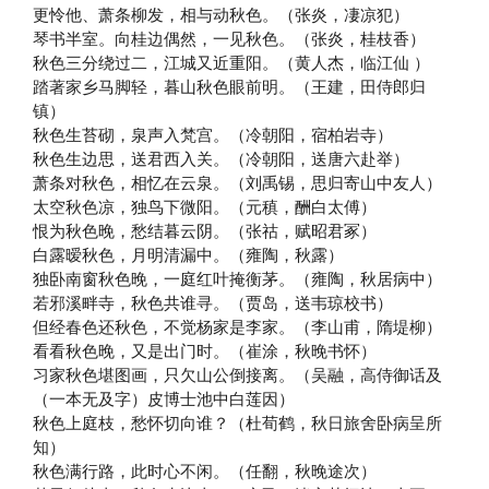
更怜他、萧条柳发，相与动秋色。（张炎，凄凉犯）
琴书半室。向桂边偶然，一见秋色。（张炎，桂枝香）
秋色三分绕过二，江城又近重阳。（黄人杰，临江仙 ）
踏著家乡马脚轻，暮山秋色眼前明。（王建，田侍郎归
镇）
秋色生苔砌，泉声入梵宫。（冷朝阳，宿柏岩寺）
秋色生边思，送君西入关。（冷朝阳，送唐六赴举）
萧条对秋色，相忆在云泉。（刘禹锡，思归寄山中友人）
太空秋色凉，独鸟下微阳。（元稹，酬白太傅）
恨为秋色晚，愁结暮云阴。（张祜，赋昭君冢）
白露暧秋色，月明清漏中。（雍陶，秋露）
独卧南窗秋色晚，一庭红叶掩衡茅。（雍陶，秋居病中）
若邪溪畔寺，秋色共谁寻。（贾岛，送韦琼校书）
但经春色还秋色，不觉杨家是李家。（李山甫，隋堤柳）
看看秋色晚，又是出门时。（崔涂，秋晚书怀）
习家秋色堪图画，只欠山公倒接离。（吴融，高侍御话及
（一本无及字）皮博士池中白莲因）
秋色上庭枝，愁怀切向谁？（杜荀鹤，秋日旅舍卧病呈所
知）
秋色满行路，此时心不闲。（任翻，秋晚途次）