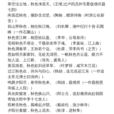
寒空法云地，秋色净居天。(王维,过卢四员外宅看饭僧共题
七韵)
闲居恋秋色，偃卧含贞坚。(陶翰，赠房侍御（时房公在新
安）)
前山带秋色，独往秋江晚。（刘长卿，湘中纪行十首·石围
峰（一作石菌山））
秋色变江树，相思纷以盈。（李华，云母泉诗）
苍梧秋色不堪论，千载依依帝子魂。（李嘉祐，江上曲）
秋色凋春草，王孙若个边。（杜甫，哭李尚书（之芳））
恩如明月家家到。无处无清照。一帆秋色共云遥。眼力不
知人远、上江桥。（张先，虞美人）
黄花渐老。秋色欲归还草草。（叶梦得，减字木兰花）
过江秋色在，诗兴与归心。(韩翃，送元诜还江东（一作送
太常元博士归润州）)
鸣磬夕阳尽，卷帘秋色来。（韩翃，题僧房（一作题慈恩
寺振上人院））
风光欺鬓发，秋色换山川。（郎士元，送彭偃房由赴朝因
寄钱大郎中李十七舍人）
双树含秋色，孤峰起夕阴。（戴叔伦，游少林寺）
夕阳分素臆，秋色上花衣。（耿湋，进秋隼）