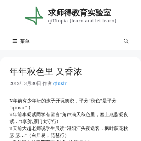
跳
至
求师得教育实验室
内
qiUtopia {learn and let learn}
容
菜单
年年秋色里 又香浓
2012年3月30日
作者
qiusir
N年前有少年班的孩子开玩笑说，平分“秋色”是平分
“qiusir”:)
n年前李凝紫同学有留言“角声满天秋色里，塞上燕脂凝夜
紫…”(李贺,雁门太守行)
n天前大超老师说学生晨读“浔阳江头夜送客，枫叶荻花秋
瑟 瑟…”（白居易，琵琶行）