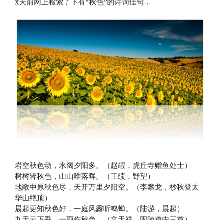
x天前网上检索了下有“秋色”的诗词佳句…
岩空秋色动，水阔夕阳多。（赵嘏，虎丘寺赠鱼处士）
树树皆秋色，山山唯落晖。（王绩，野望）
地敞中原秋色尽，天开万里夕阳空。（李攀龙，杪秋登太
华山绝顶）
晨起更知秋色好，一庭风露听鸣蝉。（陆游，晨起）
九天云下垂，一雨作秋色。（文天祥，固陵道中三首）