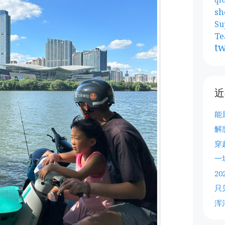
sh
Su
Te
tw
近
能
解
穿
一
2
只
浑