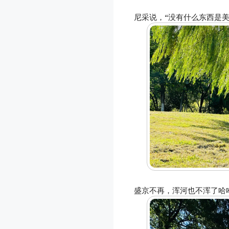
尼采说，“没有什么东西是美
盛京不再，浑河也不浑了哈