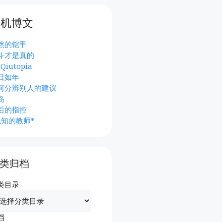
随机博文
然的铠甲
斗才是真的
Qiutopia
日如年
何分辨别人的建议
岛
后的指控
无知的教师*
类归档
类目录
档