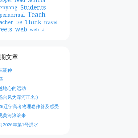
Students
enyang
Teach
pernormal
Think
acher
travel
Test
web
eets
web
人
期文章
屈能伸
惑
越地心的运动
场台风为浑河正名:)
026辽宁高考物理卷作答及感受
见黄河滚滚来
河2026年第1号洪水