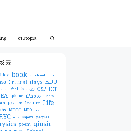
ing
qiUtopia
签云
book
blog
childhood
china
days
EDU
Critical
ass
ICT
GSP
G3
feel
fun
cation
DEA
iPhoto
iphone
iPhoto
Life
pan
Lecture
JQX
lab
MOOC
ths
MPO
new
EYC
Papers
peoples
none
qiusir
hysics
poem
School
read
utopia