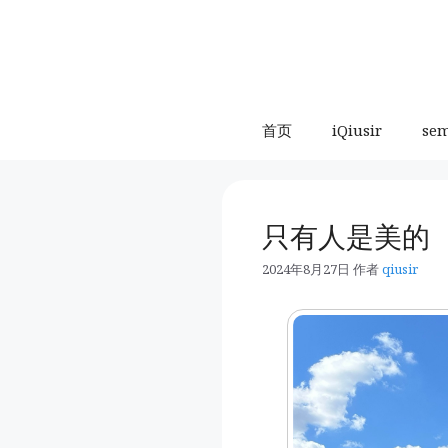
跳
至
内
容
首页
iQiusir
se
只有人是美的
2024年8月27日
作者
qiusir