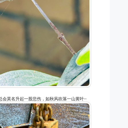
会莫名升起一股悲伤，如秋风吹落一山黄叶···