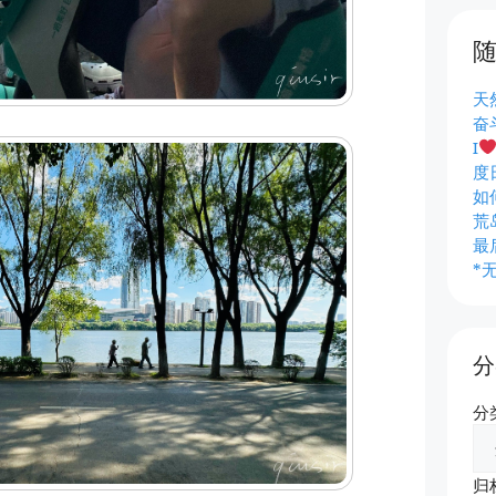
天
奋
I
度
如
荒
最
*
分
分
归