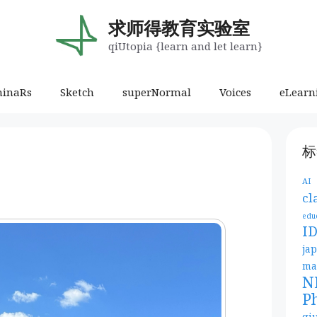
求师得教育实验室
qiUtopia {learn and let learn}
minaRs
Sketch
superNormal
Voices
eLearn
标
AI
cl
edu
I
ja
ma
N
P
qi