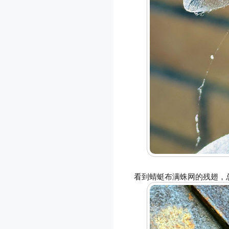
看到蜻蜓布满蛛网的残翅，总