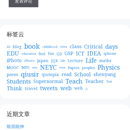
标签云
book
days
Critical
class
blog
AI
childhood
china
EDU
IDEA
ICT
GSP
G3
feel
fun
iphone
education
Life
iPhoto
japan
Lecture
maths
JQX
iPhoto
lab
NEYC
Physics
MOOC
MPO
Papers
peoples
new
none
qiusir
School
shenyang
read
poem
qiutopia
Teach
Students
Teacher
Supernormal
Test
web
tweets
Think
travel
web
人
近期文章
能屈能伸