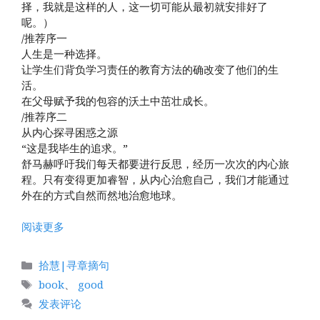
择，我就是这样的人，这一切可能从最初就安排好了
呢。）
/推荐序一
人生是一种选择。
让学生们背负学习责任的教育方法的确改变了他们的生
活。
在父母赋予我的包容的沃土中茁壮成长。
/推荐序二
从内心探寻困惑之源
“这是我毕生的追求。”
舒马赫呼吁我们每天都要进行反思，经历一次次的内心旅
程。只有变得更加睿智，从内心治愈自己，我们才能通过
外在的方式自然而然地治愈地球。
阅读更多
分
拾慧|寻章摘句
类
标
book
、
good
签
发表评论