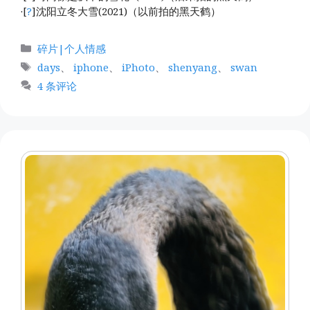
·[
?
]沈阳立冬大雪(2021)（以前拍的黑天鹤）
分
碎片|个人情感
类
标
days
、
iphone
、
iPhoto
、
shenyang
、
swan
签
4 条评论