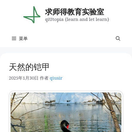
跳
至
求师得教育实验室
内
qiUtopia {learn and let learn}
容
菜单
天然的铠甲
2025年1月30日
作者
qiusir