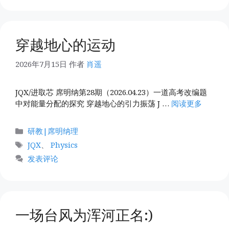
穿越地心的运动
2026年7月15日
作者
肖遥
JQX/进取芯 席明纳第28期（2026.04.23）一道高考改编题
中对能量分配的探究 穿越地心的引力振荡 J …
阅读更多
分
研教|席明纳理
类
标
JQX
、
Physics
签
发表评论
一场台风为浑河正名:)