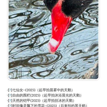
·[
?
]七仙女···(2025)（起早拍晨雾中的天鹅）
·[
?
]自由的围栏(2025)（起早拍沐浴晨光的天鹅）
·[
?
]天然的铠甲(2025)（起早拍挂冰的天鹅）
·[
?
]时间像是飘下的雪花···(2025)（后来拍的黑天鹤）