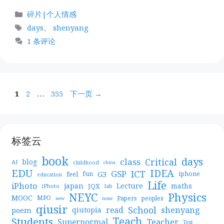
分
碎片|个人情感
类
标
days
、
shenyang
签
1 条评论
页
页
页
1
2
…
355
下一页
→
面
面
面
标签云
book
days
Critical
class
blog
AI
childhood
china
EDU
IDEA
ICT
GSP
G3
feel
fun
iphone
education
Life
iPhoto
japan
Lecture
maths
JQX
iPhoto
lab
NEYC
Physics
MOOC
MPO
Papers
peoples
new
none
qiusir
School
shenyang
read
poem
qiutopia
Teach
Students
Teacher
Supernormal
Test