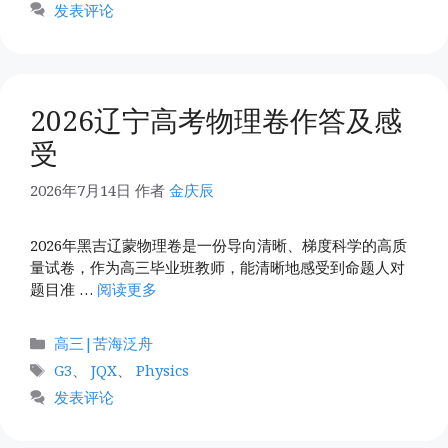
签
发表评论
2026辽宁高考物理卷作答及感
受
2026年7月14日
作者
金庆辰
2026年黑吉辽蒙物理卷是一份导向清晰、梯度科学的高质
量试卷，作为高三毕业班教师，能清晰地感受到命题人对
题目准 …
阅读更多
分
高三|苦海泛舟
类
标
G3
、
JQX
、
Physics
签
发表评论