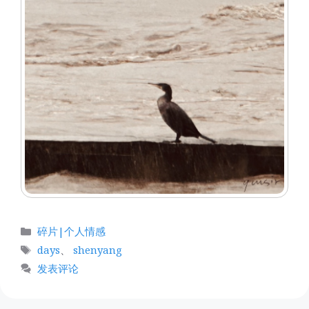
分
碎片|个人情感
类
标
days
、
shenyang
签
发表评论