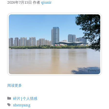
2026年7月15日
作者
qiusir
阅读更多
分
碎片|个人情感
类
标
shenyang