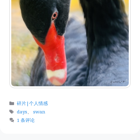
分
碎片|个人情感
类
标
days
、
swan
签
1 条评论