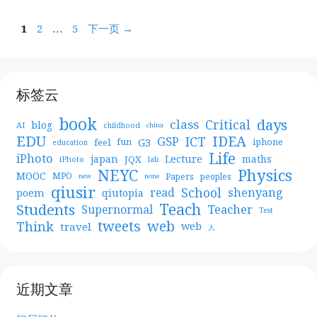
页
页
页
1
2
…
5
下一页
→
面
面
面
标签云
book
days
Critical
class
blog
AI
childhood
china
EDU
IDEA
ICT
GSP
G3
feel
fun
iphone
education
Life
iPhoto
japan
Lecture
maths
JQX
iPhoto
lab
NEYC
Physics
MOOC
MPO
Papers
peoples
new
none
qiusir
School
shenyang
read
poem
qiutopia
Teach
Students
Teacher
Supernormal
Test
web
tweets
Think
travel
web
人
近期文章