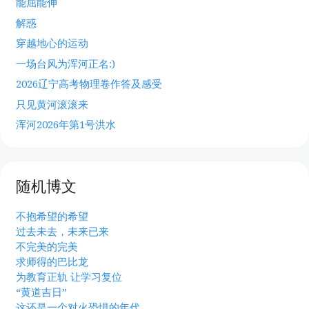
能屈能伸
解惑
穿越地心的运动
一场台风为浑河正名:)
2026辽宁高考物理卷作答及感受
只见黄河滚滚来
浑河2026年第1号洪水
随机博文
不抱希望的希望
过去未去，未来已来
不完美的完美
求师得的巴比龙
为教育正轨 让学习复位
“黄道吉日”
这还是一个对火恐惧的年代