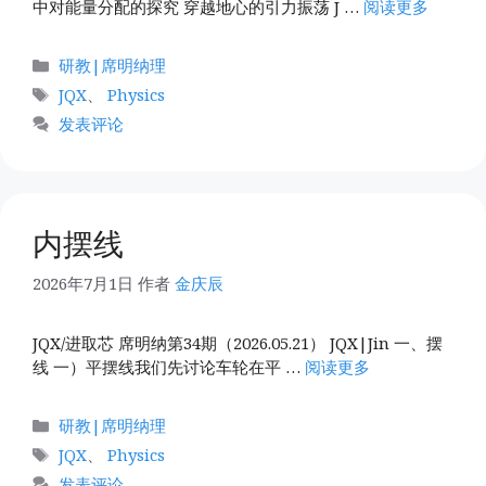
中对能量分配的探究 穿越地心的引力振荡 J …
阅读更多
分
研教|席明纳理
类
标
JQX
、
Physics
签
发表评论
内摆线
2026年7月1日
作者
金庆辰
JQX/进取芯 席明纳第34期（2026.05.21） JQX|Jin 一、摆
线 一）平摆线我们先讨论车轮在平 …
阅读更多
分
研教|席明纳理
类
标
JQX
、
Physics
签
发表评论