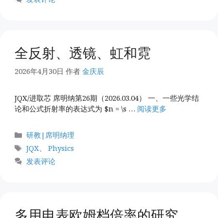
全反射、透镜、虹和霓
2026年4月30日
作者
金庆辰
JQX/进取芯 席明纳第26期（2026.03.04） 一、一些光学结
论和公式折射率的表达式为 $n = \s …
阅读更多
分
研教|席明纳理
类
标
JQX
、
Physics
签
发表评论
多用电表欧姆档倍率的研究