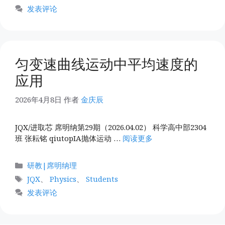
签
发表评论
匀变速曲线运动中平均速度的
应用
2026年4月8日
作者
金庆辰
JQX/进取芯 席明纳第29期（2026.04.02） 科学高中部2304
班 张耘铭 qiutopIA抛体运动 …
阅读更多
分
研教|席明纳理
类
标
JQX
、
Physics
、
Students
签
发表评论