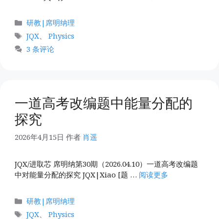
分
研教|席明纳理
类
标
JQX
、
Physics
签
3 条评论
一道高考改编题中能量分配的
探究
2026年4月15日
作者
肖遥
JQX/进取芯 席明纳第30期（2026.04.10）一道高考改编题
中对能量分配的探究 JQX|Xiao [题 …
阅读更多
分
研教|席明纳理
类
标
JQX
、
Physics