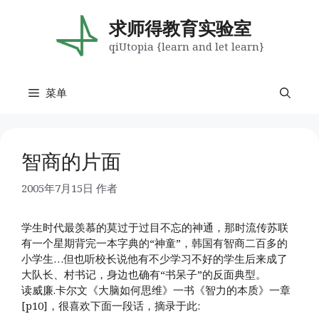
跳
至
求师得教育实验室
内
qiUtopia {learn and let learn}
容
菜单
智商的片面
2005年7月15日
作者
学生时代最羡慕的莫过于过目不忘的神通，那时流传苏联
有一个星期背完一本字典的“神童”，韩国有智商二百多的
小学生…但也听校长说他有不少学习不好的学生后来成了
大队长、村书记，身边也确有“书呆子”的反面典型。
读威廉.卡尔文《大脑如何思维》一书《智力的本质》一章
[p10]，很喜欢下面一段话，摘录于此: