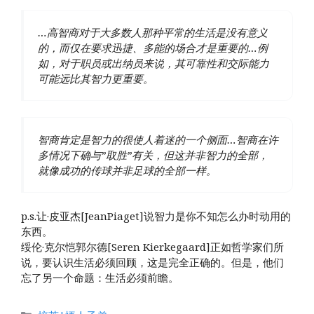
…高智商对于大多数人那种平常的生活是没有意义
的，而仅在要求迅捷、多能的场合才是重要的…例
如，对于职员或出纳员来说，其可靠性和交际能力
可能远比其智力更重要。
智商肯定是智力的很使人着迷的一个侧面…智商在许
多情况下确与”取胜”有关，但这并非智力的全部，
就像成功的传球并非足球的全部一样。
p.s.让·皮亚杰[JeanPiaget]说智力是你不知怎么办时动用的
东西。
绥伦·克尔恺郭尔德[Seren Kierkegaard]正如哲学家们所
说，要认识生活必须回顾，这是完全正确的。但是，他们
忘了另一个命题：生活必须前瞻。
分