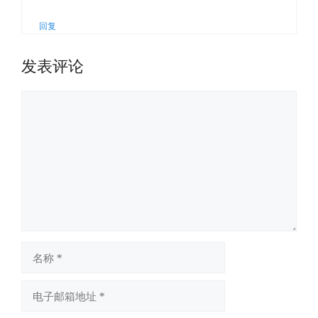
回复
发表评论
评
论
名
称
电
子