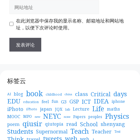
邮
网
箱
站
地
地
在此浏览器中保存我的显示名称、邮箱地址和网站地
址
址
址，以便下次评论时使用。
标签云
book
days
Critical
class
blog
AI
childhood
china
EDU
IDEA
ICT
GSP
G3
feel
fun
iphone
education
Life
iPhoto
japan
Lecture
maths
JQX
iPhoto
lab
NEYC
Physics
MOOC
MPO
Papers
peoples
new
none
qiusir
School
shenyang
read
poem
qiutopia
Teach
Students
Teacher
Supernormal
Test
web
tweets
Think
travel
web
人