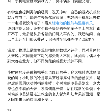
时，手机电量显示满满的了，莫非偶的口袋能充电:)
有学生也提到类似的经历，说天冷时，自己的游戏机很快
就没有电了。说去年去哈尔滨旅游，充好的手机拿出来接
一个电话就没有电了！看来
锂电池的性能与温度有关
。
说到昨晚天冷，还有个孩子提到爸爸的车子早上的车门都
开不了，最后是从后备箱的门爬入车内的。我还纳闷，自
己早上开车门那么费劲，启动时车轮都冻住了:(冻雨？
温度，物理上是靠客观但抽象的数据来评价，而对具体的
人来说，不同情景下对的感受则大不同。比如冷，偶从小
到大都在北方，但不同阶段的感受方式并不同。
小时候的冷是戴着棉手套也红红的手，穿大棉鞋也冰冷僵
硬的脚；小时候的冷是寒风穿过厚厚棉衣的瑟瑟发抖，是
肆虐的雪屑吹动树梢的咆哮；小时候的冷是是划光一盒火
柴也点不着的火炉，咬着钥匙开锁，沾住嘴唇的铁锁；小
时候的冷是清晨走进教室的老人鬓角和红苹果的面颊，是
太阳出来后的搔痒和不安…
PS.