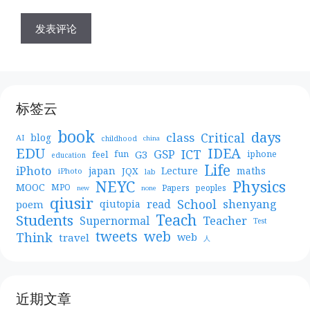
标签云
book
days
Critical
class
blog
AI
childhood
china
EDU
IDEA
ICT
GSP
G3
feel
fun
iphone
education
Life
iPhoto
japan
Lecture
maths
JQX
iPhoto
lab
NEYC
Physics
MOOC
MPO
Papers
peoples
new
none
qiusir
School
shenyang
read
poem
qiutopia
Teach
Students
Teacher
Supernormal
Test
web
tweets
Think
travel
web
人
近期文章