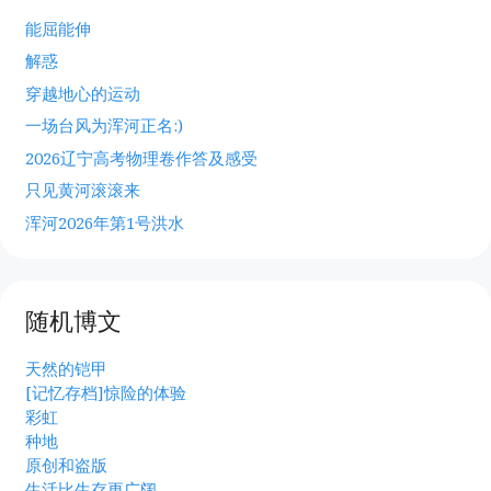
能屈能伸
解惑
穿越地心的运动
一场台风为浑河正名:)
2026辽宁高考物理卷作答及感受
只见黄河滚滚来
浑河2026年第1号洪水
随机博文
天然的铠甲
[记忆存档]惊险的体验
彩虹
种地
原创和盗版
生活比生存更广阔