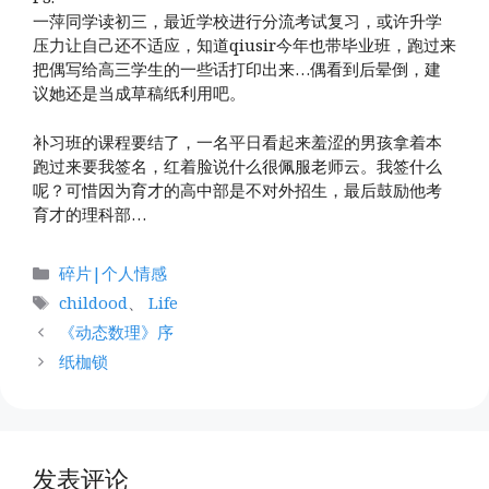
一萍同学读初三，最近学校进行分流考试复习，或许升学
压力让自己还不适应，知道qiusir今年也带毕业班，跑过来
把偶写给高三学生的一些话打印出来…偶看到后晕倒，建
议她还是当成草稿纸利用吧。
补习班的课程要结了，一名平日看起来羞涩的男孩拿着本
跑过来要我签名，红着脸说什么很佩服老师云。我签什么
呢？可惜因为育才的高中部是不对外招生，最后鼓励他考
育才的理科部…
分
碎片|个人情感
类
标
childood
、
Life
签
《动态数理》序
纸枷锁
发表评论