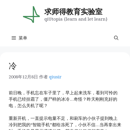
跳
至
求师得教育实验室
内
qiUtopia {learn and let learn}
容
菜单
冷
2008年12月8日
作者
qiusir
前日晚，手机忘在车子里了，早上起来洗车，看到可怜的
手机已经挂霜了，僵尸样的冰冷…奇怪？昨天刚刚充好的
电，怎么关机了呢？
重新开机，一直提示电量不足，和刷车的小伙子提到晚上
冷到把我的“智能手机”都给冻死了，小伙不信…当再拿出来