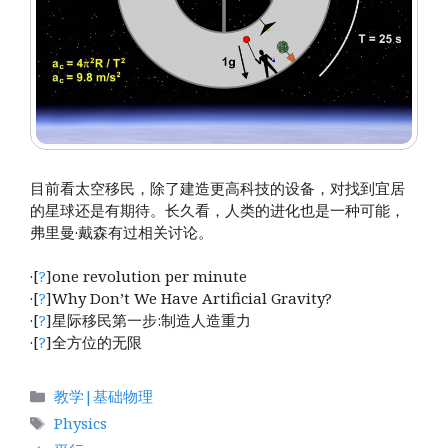
目前看太空移民，除了建造更高科技的设备，对找到宜居
的星球还是有期待。长久看，人类的进化也是一种可能，
弗里曼·戴森有过相关讨论。
·[
?
]one revolution per minute
·[
?
]Why Don’t We Have Artificial Gravity?
·[
?
]星际移民第一步:制造人造重力
·[
?
]全方位的无限
分
教学|基础物理
类
标
Physics
签