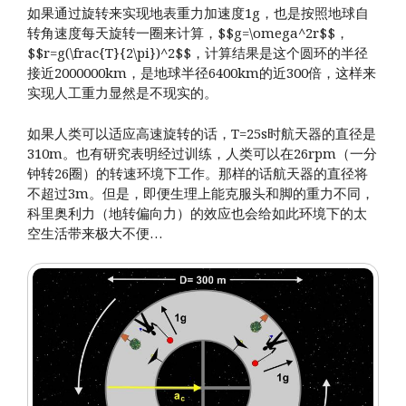
如果通过旋转来实现地表重力加速度1g，也是按照地球自
转角速度每天旋转一圈来计算，$$g=\omega^2r$$，
$$r=g(\frac{T}{2\pi})^2$$，计算结果是这个圆环的半径
接近2000000km，是地球半径6400km的近300倍，这样来
实现人工重力显然是不现实的。
如果人类可以适应高速旋转的话，T=25s时航天器的直径是
310m。也有研究表明经过训练，人类可以在26rpm（一分
钟转26圈）的转速环境下工作。那样的话航天器的直径将
不超过3m。但是，即便生理上能克服头和脚的重力不同，
科里奥利力（地转偏向力）的效应也会给如此环境下的太
空生活带来极大不便…