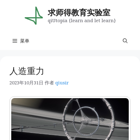
跳
至
求师得教育实验室
内
qiUtopia {learn and let learn}
容
菜单
人造重力
2023年10月31日
作者
qiusir