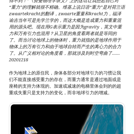
得不到！”《费曼物理学讲义》上的这话让我想起自己对
“重力”的理解就很不精确。维基上说日语“重力”是对荷兰语
zwaartekracht的翻译，zwaarte重量和kracht力，福泽
谕吉当年可是先学兰学的，而这大概是造成重力和重量混
用的源头吧。现在用G表示重力是因为gravity，英文中重
力和万有引力也混用？从卫星的角度看两者就是等同的
了。而当讨论地球上的物体时，重力就指的是地球作用于
物体上的万有引力和由于地球自转而产生的离心力的合力
了。从广义相对论的角度看，那就涉及到时空弯曲了……
20201218
作为地球上的原住民，身体各部分对地球引力的习惯让我
们不能直接感受重力的存在，而重力通常是通过地面或是
座椅的支持力体现的。加速或减速的电梯里体会到的的超
重或失重只是支持力的变化，而非地球引力的增减。