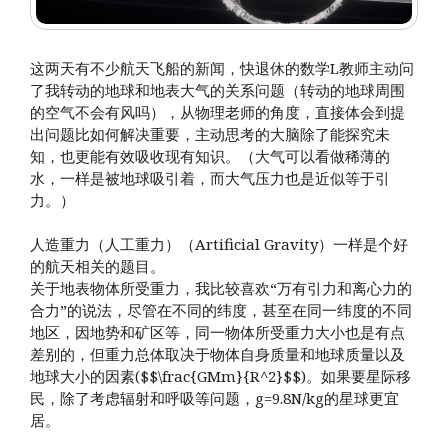
这两天有不少航天飞船的新闻，快退休的数学L教师主动问
了我转动的地球和地表大气的关系问题（转动的地球周围
的空气不会有风吗），从物理老师的角度，直接体会到提
出问题比如何解决重要，主动思考的大脑除了能探究未
知，也更能有效吸收现有知识。（大气可以看做稀薄的
水，一样是被地球吸引着，而大气压力也是近似等于引
力。）
人造重力（人工重力）（Artificial Gravity）一样是个好
的航天相关的题目。
关于地表物体所受重力，我比较喜欢“万有引力和离心力的
合力”的说法，尽管在不同的纬度，甚至在同一纬度的不同
地区，因地势和矿区等，同一物体所受重力大小也是有点
差别的，但重力总体取决于物体自身质量和地球质量以及
地球大小的因素($$\frac{GMm}{R^2}$$)。如果要星际移
民，除了考虑辐射和呼吸等问题，g=9.8N/kg的星球更宜
居。