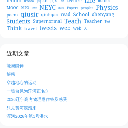
Life
iPhoto
japan
Lecture
maths
JQX
iPhoto
lab
NEYC
Physics
MOOC
MPO
Papers
peoples
new
none
qiusir
School
shenyang
read
poem
qiutopia
Teach
Students
Teacher
Supernormal
Test
web
tweets
Think
travel
web
人
近期文章
能屈能伸
解惑
穿越地心的运动
一场台风为浑河正名:)
2026辽宁高考物理卷作答及感受
只见黄河滚滚来
浑河2026年第1号洪水