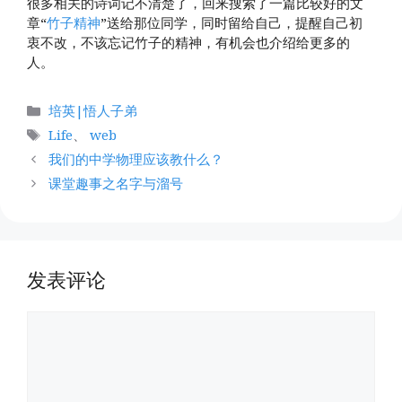
很多相关的诗词记不清楚了，回来搜索了一篇比较好的文
章“
竹子精神
”送给那位同学，同时留给自己，提醒自己初
衷不改，不该忘记竹子的精神，有机会也介绍给更多的
人。
分
培英|悟人子弟
类
标
Life
、
web
签
我们的中学物理应该教什么？
课堂趣事之名字与溜号
发表评论
评
论