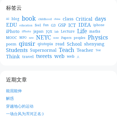
标签云
book
days
Critical
class
blog
AI
childhood
china
EDU
IDEA
ICT
GSP
G3
feel
fun
iphone
education
Life
iPhoto
japan
Lecture
maths
JQX
iPhoto
lab
NEYC
Physics
MOOC
MPO
Papers
peoples
new
none
qiusir
School
shenyang
read
poem
qiutopia
Teach
Students
Teacher
Supernormal
Test
web
tweets
Think
travel
web
人
近期文章
能屈能伸
解惑
穿越地心的运动
一场台风为浑河正名:)