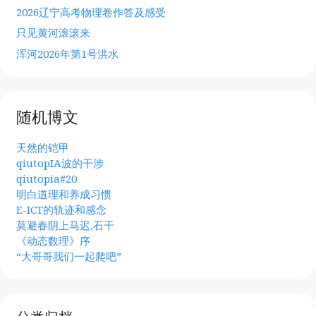
2026辽宁高考物理卷作答及感受
只见黄河滚滚来
浑河2026年第1号洪水
随机博文
天然的铠甲
qiutopIA波的干涉
qiutopia#20
明白道理和养成习惯
E-ICT的轨迹和感念
莫避春阴上马迟,石干
《动态数理》序
“大哥哥我们一起爬吧”