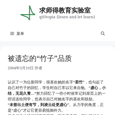
跳
至
求师得教育实验室
内
qiUtopia {learn and let learn}
容
菜单
被遗忘的“竹子”品质
2004年3月19日
作者
认识了一为位新同学，很喜欢她的名字“
若竹
”，也勾起了
自己对竹子的回忆，学生时自己常以它来自勉。“
虚心，小
结，无花久青…”
努力回忆了一些小时侯常记到扉页上的一
些话送给同学，也表示自己对她名字的喜欢和鼓励。
“
未曾出土便有节，到凌云处更虚心
”。从力学的角度，正
是“虚心”才让它更容易抵御外力。