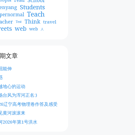
Students
enyang
Teach
pernormal
Think
acher
travel
Test
web
eets
web
人
期文章
屈能伸
惑
越地心的运动
场台风为浑河正名:)
026辽宁高考物理卷作答及感受
见黄河滚滚来
河2026年第1号洪水