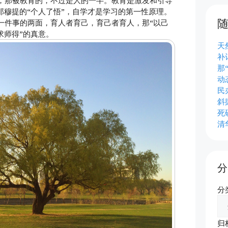
那穆提的“个人了悟”，自学才是学习的第一性原理。
一件事的两面，育人者育己，育己者育人，那“以己
求师得”的真意。
天
补
那
动
民
斜
死
清
分
分
归