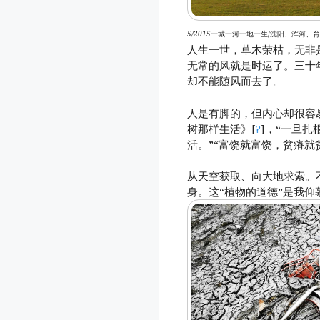
5/2015
一城一河一地一生/沈阳、浑河、
人生一世，草木荣枯，无非
无常的风就是时运了。三十
却不能随风而去了。
人是有脚的，但内心却很容
树那样生活》[
?
]，“一旦
活。”“富饶就富饶，贫瘠就
从天空获取、向大地求索。
身。这“植物的道德”是我仰