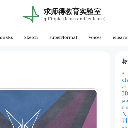
求师得教育实验室
qiUtopia {learn and let learn}
minaRs
Sketch
superNormal
Voices
eLearn
标
AI
cl
edu
I
ja
ma
N
P
qi