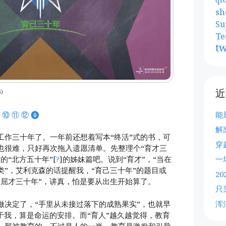
sh
Su
Te
tw
近
)
能
⑩
⑪
⑫
⓿
解
工作三十年了。一年前还想着写本“终活”式的书，可
穿
也很难，只好再次拖入遗愿清单。先整理个“育才三
一
的“北方五十年”[
?
]的姊妹篇吧。说到“育才”，“当在
类”，艾利克森的话提醒我，“育己三十年”的题目或
2
“屈才三十年”，讲真，怕是要从出生开始算了。
只
浑
做决定了，“手里从未接过落下的成熟果实”，也就早
于我，算是命运的安排。而“育人”越久越觉得，教育
，那被教育的，不过是人的一半。教育是激发和引导