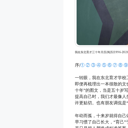
我在东北育才三十年月历/阅历(1996-2026
序/
①
②
③
④
⑤
⑥
⑦
⑧
⑨
一转眼，我在东北育才学校
即便再梳理出一本很散的文
十年”的图文，当是五十岁写
提高自己时，我们才最像人
许更贴切。也有朋友调侃是
年幼而孤，十来岁就得自己
早习惯了自己长大，“育己”
若只是把人塑造成标准答案