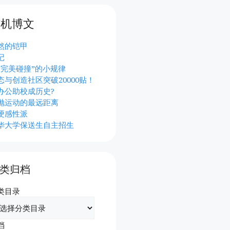
随机博文
然的铠甲
记
“完美碰撞”的小规律
态与创造社区突破20000贴！
办公助校成历史?
抛运动的最远距离
硬感性派
华大学保送生自主招生
类归档
类目录
档