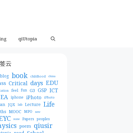
ing
qiUtopia
签云
book
blog
childhood
china
days
EDU
Critical
ass
ICT
GSP
G3
feel
fun
cation
DEA
iPhoto
iphone
iPhoto
Life
pan
Lecture
JQX
lab
MOOC
ths
MPO
new
EYC
Papers
peoples
none
qiusir
hysics
poem
School
read
utopia