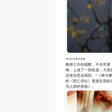
10/2021
育才杏林
教师工作的残酷，不在劳累
竭，上成了一部机器，天真
还使你恶名昭彰。”《禅与
的《死亡诗社》更接近我的
为人师的资格》。