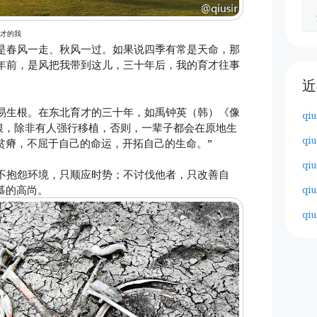
育才的我
是春风一走、秋风一过。如果说四季有常是天命，那
年前，是风把我带到这儿，三十年后，我的育才往事
近
易生根。在东北育才的三十年，如禹钟英（韩）《像
qiu
扎根，除非有人强行移植，否则，一辈子都会在原地生
qiu
贫瘠，不屈于自己的命运，开拓自己的生命。”
qiu
不抱怨环境，只顺应时势；不讨伐他者，只改善自
慕的高尚。
qiu
qiu