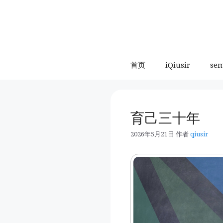
跳
至
内
容
首页
iQiusir
se
育己三十年
2026年5月21日
作者
qiusir