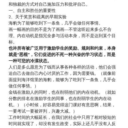
和独裁的方式对自己施加压力和批评自己。
一、自主和胜任的重要性
2、关于奖赏和疏离的早期实验
海豹为了能够吃到下一条鱼，几乎会做任何事情。
画一幅画的目的不是为了画画—不管这听起来多么不合
理。内在动机是指完全参与活动本身，而不是达到某个目
标。
也许所有被广泛用于激励学生的奖励、规则和约束，本身
就是“恶棍”，它们促进的不死一种兴奋的学习状态，而是
一种可悲的冷漠状态。
人们是多么愿意为了钱而从事各种各样的活动，他们会强
迫自己去做自己内心讨厌的工作，因为需要钱。（就像前
面提到海洋馆里的海豹，能够为了吃到下一条鱼，几乎会
做任何事情。）
金钱在激励人的同时，也在削弱他们的内在动机。（就如
分数的排名在激励学生的同事，也在削弱学生的内在动
机。）（小时候，好容易觉得这门课好有意思啊，结果，
一要考试一要被评判，兴趣大减。）
工作时间的大幅延长，在我们的社会中只用了相对较短的
时间就实现了，却没有发生政变，实际上还几乎没有人反