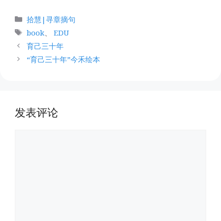
分
拾慧|寻章摘句
类
标
book
、
EDU
签
育己三十年
“育己三十年”今禾绘本
发表评论
评
论