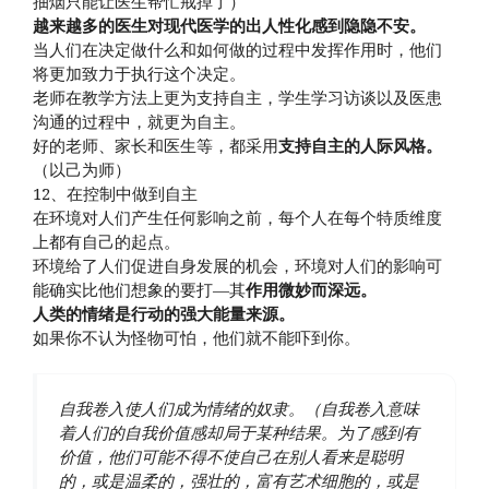
抽烟只能让医生帮忙戒掉了）
越来越多的医生对现代医学的出人性化感到隐隐不安。
当人们在决定做什么和如何做的过程中发挥作用时，他们
将更加致力于执行这个决定。
老师在教学方法上更为支持自主，学生学习访谈以及医患
沟通的过程中，就更为自主。
好的老师、家长和医生等，都采用
支持自主的人际风格。
（以己为师）
12、在控制中做到自主
在环境对人们产生任何影响之前，每个人在每个特质维度
上都有自己的起点。
环境给了人们促进自身发展的机会，环境对人们的影响可
能确实比他们想象的要打—其
作用微妙而深远。
人类的情绪是行动的强大能量来源。
如果你不认为怪物可怕，他们就不能吓到你。
自我卷入使人们成为情绪的奴隶。（自我卷入意味
着人们的自我价值感却局于某种结果。为了感到有
价值，他们可能不得不使自己在别人看来是聪明
的，或是温柔的，强壮的，富有艺术细胞的，或是