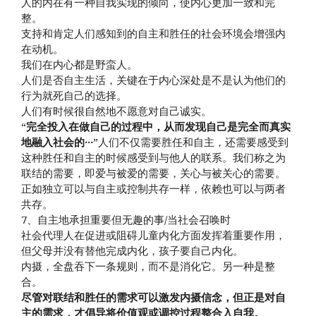
人的内在有一种自我实现的倾向，使内心更加一致和完
整。
支持和肯定人们感知到的自主和胜任的社会环境会增强内
在动机。
我们在内心都是野蛮人。
人们是否自主生活，关键在于内心深处是不是认为他们的
行为就死自己的选择。
人们有时候很自然地不愿意对自己诚实。
“
完全投入在做自己的过程中，从而发现自己是完全而真实
地融入社会的···
”人们不仅需要胜任和自主，还需要感受到
这种胜任和自主的时候感受到与他人的联系。我们称之为
联结的需要，即爱与被爱的需要，关心与被关心的需要。
正如独立可以与自主或控制共存一样，依赖也可以与两者
共存。
7、自主地承担重要但无趣的事/当社会召唤时
社会代理人在促进或阻碍儿童内化方面发挥着重要作用，
但父母并没有替他完成内化，孩子要自己内化。
内摄，全盘吞下一条规则，而不是消化它。另一种是整
合。
尽管对联结和胜任的需求可以激发内摄信念，但正是对自
主的需求，才倡导将价值观或调控过程整合入自我。