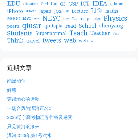
EDU
IDEA
ICT
GSP
G3
feel
fun
iphone
education
Life
iPhoto
japan
Lecture
maths
JQX
iPhoto
lab
NEYC
Physics
MOOC
MPO
Papers
peoples
new
none
qiusir
School
shenyang
read
poem
qiutopia
Teach
Students
Teacher
Supernormal
Test
web
tweets
Think
travel
web
人
近期文章
能屈能伸
解惑
穿越地心的运动
一场台风为浑河正名:)
2026辽宁高考物理卷作答及感受
只见黄河滚滚来
浑河2026年第1号洪水