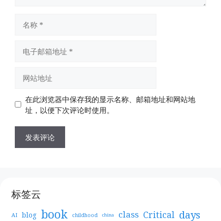
名
称
电
子
邮
网
箱
站
地
地
在此浏览器中保存我的显示名称、邮箱地址和网站地
址
址
址，以便下次评论时使用。
标签云
book
days
Critical
class
blog
AI
childhood
china