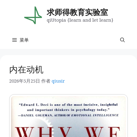
跳
至
求师得教育实验室
内
qiUtopia {learn and let learn}
容
菜单
内在动机
2026年5月25日
作者
qiusir