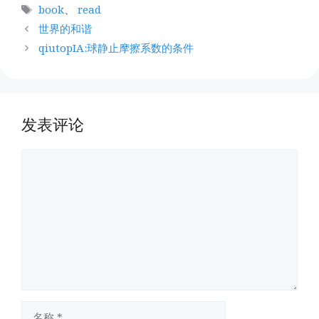
类
标
book
、
read
签
世界的和谐
qiutopIA:球静止摩擦系数的条件
发表评论
评
论
名