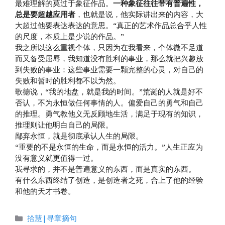
最难理解的莫过于象征作品。
一种象征往往带有普遍性，
总是要超越应用者
，也就是说，他实际讲出来的内容，大
大超过他要表达表达的意思。“真正的艺术作品总合乎人性
的尺度，本质上是少说的作品。”
我之所以这么重视个体，只因为在我看来，个体微不足道
而又备受屈辱，我知道没有胜利的事业，那么就把兴趣放
到失败的事业：这些事业需要一颗完整的心灵，对自己的
失败和暂时的胜利都不以为然。
歌德说，“我的地盘，就是我的时间。”荒诞的人就是好不
否认，不为永恒做任何事情的人。偏爱自己的勇气和自己
的推理。勇气教他义无反顾地生活，满足于现有的知识，
推理则让他明白自己的局限。
鄙弃永恒，就是彻底承认人生的局限。
“重要的不是永恒的生命，而是永恒的活力。”人生正应为
没有意义就更值得一过。
我寻求的，并不是普遍意义的东西，而是真实的东西。
有什么东西终结了创造，是创造者之死，合上了他的经验
和他的天才书卷。
分
拾慧|寻章摘句