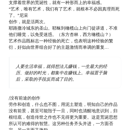
支撑着世界的荒诞性，就有一种形而上的幸福感。
“艺术，唯有艺术，我们有了艺术，就根本不必因真理而死
了。”尼采
创作，就是活两次。
耶路撒冷城东的圣山。耶稣到橄榄山上向门徒讲道，不准
他们睡觉，以免受迷惑。（东方杏林，西方橄榄山？）
艺术作品既标志一种经验的死亡，也表明这种经验的繁
衍，好似由世界组合好了的主题激情而单调的重复…
人要生活幸福，就得想法儿赚钱，一生最大的经
历、做好的时光，都集中在赚钱上。幸福置于脑
后，采取的手段反而成了目的。
/没有前途的创作
劳作和创造，什么也不图，用泥土塑造，明知自己的作品
没有前景，甚至可能毁于一旦，同时也清醒地意识到，归
根结底，创造传世之作也不见得更为重要。这是荒诞思想
所认可的难得的智慧。这另种任务齐头并进，一方面否
定，另一方面又激励。