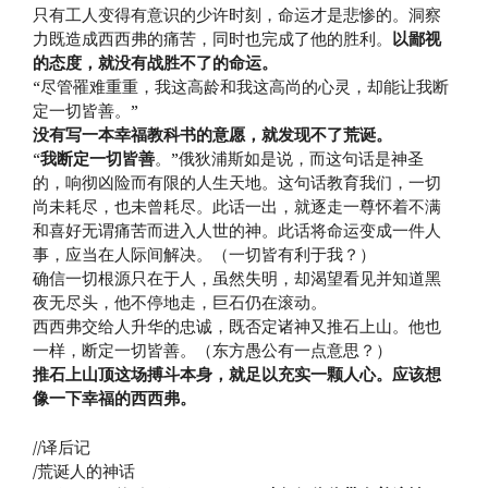
只有工人变得有意识的少许时刻，命运才是悲惨的。洞察
力既造成西西弗的痛苦，同时也完成了他的胜利。
以鄙视
的态度，就没有战胜不了的命运。
“尽管罹难重重，我这高龄和我这高尚的心灵，却能让我断
定一切皆善。”
没有写一本幸福教科书的意愿，就发现不了荒诞。
“
我断定一切皆善
。”俄狄浦斯如是说，而这句话是神圣
的，响彻凶险而有限的人生天地。这句话教育我们，一切
尚未耗尽，也未曾耗尽。此话一出，就逐走一尊怀着不满
和喜好无谓痛苦而进入人世的神。此话将命运变成一件人
事，应当在人际间解决。（一切皆有利于我？）
确信一切根源只在于人，虽然失明，却渴望看见并知道黑
夜无尽头，他不停地走，巨石仍在滚动。
西西弗交给人升华的忠诚，既否定诸神又推石上山。他也
一样，断定一切皆善。（东方愚公有一点意思？）
推石上山顶这场搏斗本身，就足以充实一颗人心。应该想
像一下幸福的西西弗。
//译后记
/荒诞人的神话