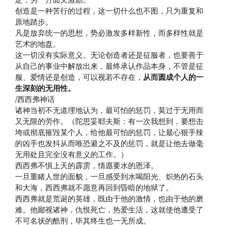
创造是一种苦行的过程，这一切什么也不图，只为重复和
原地踏步。
凡是放弃统一的思想，势必激发多样新性，而多样性就是
艺术的地盘。
这一切没有实际意义。无论创造者还是征服者，也要善于
从自己的事业中解放出来，最终承认作品本身，不管是征
服、爱情还是创造，可以视若不存在，
从而圆成个人的一
生深刻的无用性。
/西西弗神话
诸神当初不无道理地认为，最可怕的惩罚，莫过于无用而
又无限的劳作。（陀思妥耶夫斯：有一次我想到，要想击
垮或彻底摧毁某个人，给他最可怕的惩罚，让最心狠手辣
的凶手也发抖从而唯恐避之不及的惩罚，就是让他去做毫
无用处且完全没有意义的工作。）
西西弗不惧上天的霹雳，情愿要水的恩泽。
一旦重睹人世的面貌，一旦感受到水喝阳光、炽热的石头
和大海，西西弗就不愿意再回到昏暗的地狱了。
西西弗就是荒诞的英雄，既由于他的激情，也由于他的磨
难。他鄙视诸神，仇恨死亡，热爱生活，这就使他遭受了
不可名状的酷刑，毕其终生也一无所成。