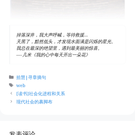
掉落深井，我大声呼喊，等待救援…
天黑了，黯然低头，才发现水面满是闪烁的星光。
我总在最深的绝望里，遇到最美丽的惊喜。
—-几米《我的心中每天开出一朵花》
分
拾慧|寻章摘句
类
标
web
签
[读书]社会化进程和关系
现代社会的裹脚布
发表评论