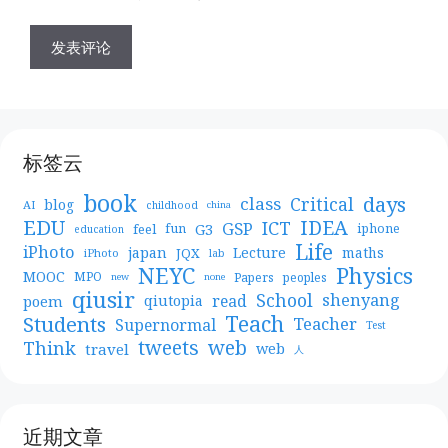
标签云
book
days
Critical
class
blog
AI
childhood
china
EDU
IDEA
ICT
GSP
G3
feel
fun
iphone
education
Life
iPhoto
japan
Lecture
maths
JQX
iPhoto
lab
NEYC
Physics
MOOC
MPO
Papers
peoples
new
none
qiusir
School
shenyang
read
poem
qiutopia
Teach
Students
Teacher
Supernormal
Test
web
tweets
Think
travel
web
人
近期文章