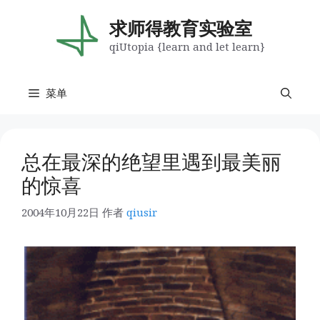
跳
至
求师得教育实验室
内
qiUtopia {learn and let learn}
容
菜单
总在最深的绝望里遇到最美丽
的惊喜
2004年10月22日
作者
qiusir