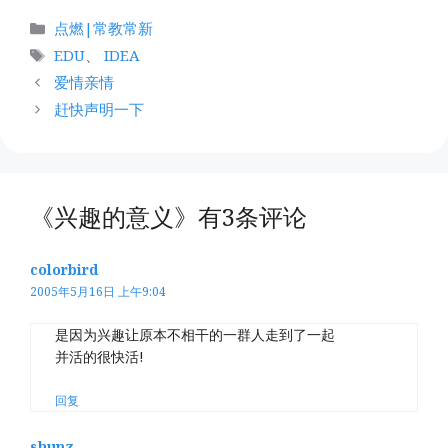
分
点燃|常教常新
类
标
EDU
、
IDEA
签
爱情亲情
赶快声明一下
《兴趣的意义》有3条评论
colorbird
2005年5月16日 上午9:04
是因为兴趣让原本不相干的一群人走到了一起
并活的很快活!
回复
shunz