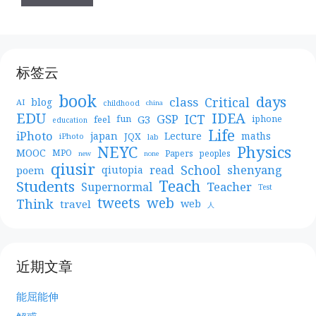
标签云
book
days
Critical
class
blog
AI
childhood
china
EDU
IDEA
ICT
GSP
G3
feel
fun
iphone
education
Life
iPhoto
japan
Lecture
maths
JQX
iPhoto
lab
NEYC
Physics
MOOC
MPO
Papers
peoples
new
none
qiusir
School
shenyang
read
poem
qiutopia
Teach
Students
Teacher
Supernormal
Test
web
tweets
Think
travel
web
人
近期文章
能屈能伸