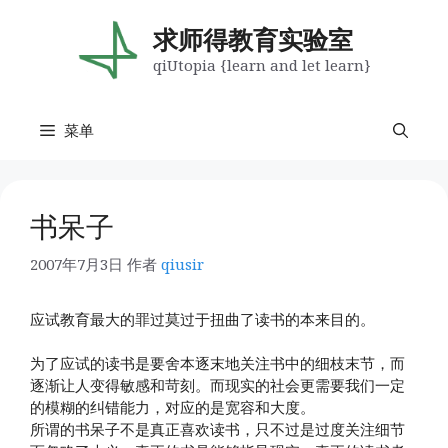
跳
至
求师得教育实验室
内
qiUtopia {learn and let learn}
容
菜单
书呆子
2007年7月3日
作者
qiusir
应试教育最大的罪过莫过于扭曲了读书的本来目的。
为了应试的读书是要舍本逐末地关注书中的细枝末节，而
逐渐让人变得敏感和苛刻。而现实的社会更需要我们一定
的模糊的纠错能力，对应的是宽容和大度。
所谓的书呆子不是真正喜欢读书，只不过是过度关注细节