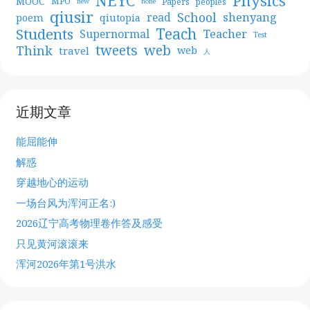
NEYC
Physics
MOOC
MPO
Papers
peoples
new
none
qiusir
School
shenyang
read
poem
qiutopia
Teach
Students
Teacher
Supernormal
Test
web
tweets
Think
travel
web
人
近期文章
能屈能伸
解惑
穿越地心的运动
一场台风为浑河正名:)
2026辽宁高考物理卷作答及感受
只见黄河滚滚来
浑河2026年第1号洪水