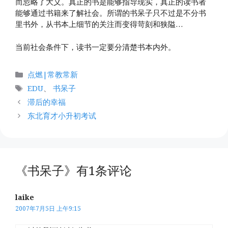
而忽略了大义。真正的书是能够指导现实，真正的读书者
能够通过书籍来了解社会。所谓的书呆子只不过是不分书
里书外，从书本上细节的关注而变得苛刻和狭隘…
当前社会条件下，读书一定要分清楚书本内外。
分
点燃|常教常新
类
标
EDU
、
书呆子
签
滞后的幸福
东北育才小升初考试
《书呆子》有1条评论
laike
2007年7月5日 上午9:15