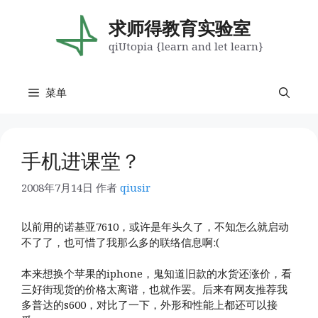
跳
至
求师得教育实验室
内
qiUtopia {learn and let learn}
容
菜单
手机进课堂？
2008年7月14日
作者
qiusir
以前用的诺基亚7610，或许是年头久了，不知怎么就启动
不了了，也可惜了我那么多的联络信息啊:(
本来想换个苹果的iphone，鬼知道旧款的水货还涨价，看
三好街现货的价格太离谱，也就作罢。后来有网友推荐我
多普达的s600，对比了一下，外形和性能上都还可以接