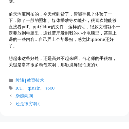
受。
前天淘宝网拍的，今天就到货了，智能手机？体验了一
下，除了一般的照相、媒体播放等功能外，很喜欢她能够
直接看pdf、ppt和doc的文件，这样的话，很多文档就不一
定要放到电脑里，通过蓝牙发到我的小小电脑里，甚至上
课的一些内容…自己弄上个苹果贴，感觉比iphone还好
了。
想起来这些好处，还是高兴不起来啊，当老师的手很粗，
关键是常常很多粉笔灰啊，那触摸屏很怕脏的:(
分
教辅|教育技术
类
标
ICT
、
qiusir
、
s600
签
杂感两则
还是很穷啊:(