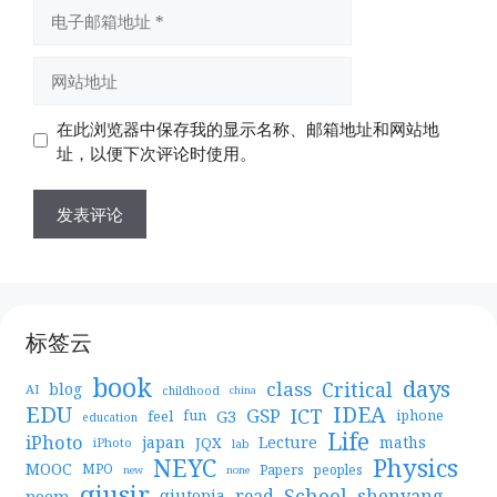
电
子
邮
网
箱
站
地
地
在此浏览器中保存我的显示名称、邮箱地址和网站地
址
址
址，以便下次评论时使用。
标签云
book
days
Critical
class
blog
AI
childhood
china
EDU
IDEA
ICT
GSP
G3
feel
fun
iphone
education
Life
iPhoto
japan
Lecture
maths
JQX
iPhoto
lab
NEYC
Physics
MOOC
MPO
Papers
peoples
new
none
qiusir
School
shenyang
read
poem
qiutopia