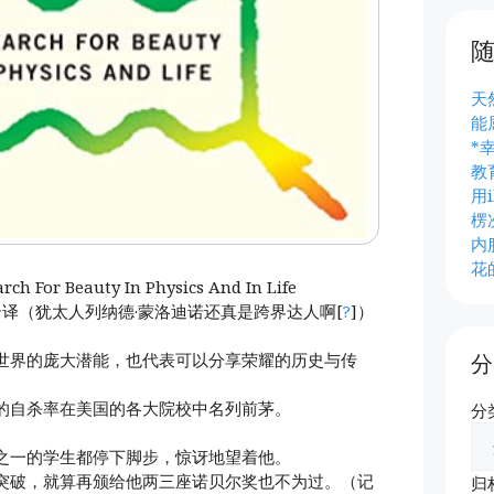
天
能
*
教
用i
楞
内
花
ch For Beauty In Physics And In Life
w 陈雅云译（犹太人列纳德·蒙洛迪诺还真是跨界达人啊[
?
]）
世界的庞大潜能，也代表可以分享荣耀的历史与传
分
的自杀率在美国的各大院校中名列前茅。
分
之一的学生都停下脚步，惊讶地望着他。
突破，就算再颁给他两三座诺贝尔奖也不为过。（记
归