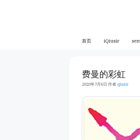
跳
至
内
容
首页
iQiusir
se
费曼的彩虹
2020年7月6日
作者
qiusir