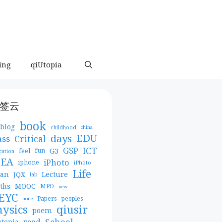
ing
qiUtopia
签云
book
blog
childhood
china
days
EDU
Critical
ass
ICT
GSP
G3
feel
fun
cation
DEA
iPhoto
iphone
iPhoto
Life
pan
Lecture
JQX
lab
MOOC
ths
MPO
new
EYC
Papers
peoples
none
qiusir
hysics
poem
School
read
utopia