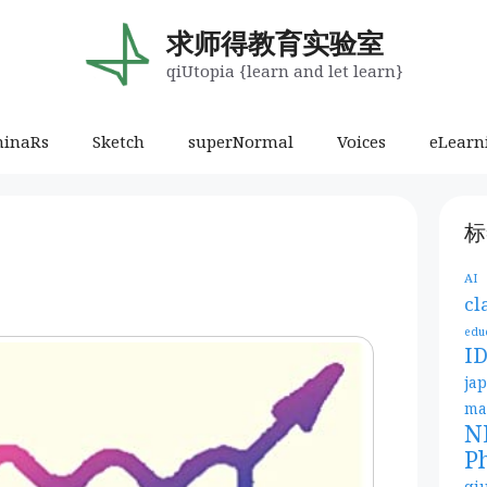
求师得教育实验室
qiUtopia {learn and let learn}
minaRs
Sketch
superNormal
Voices
eLearn
标
AI
cl
edu
I
ja
ma
N
P
qi