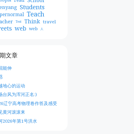
Students
enyang
Teach
pernormal
Think
acher
travel
Test
web
eets
web
人
期文章
屈能伸
惑
越地心的运动
场台风为浑河正名:)
026辽宁高考物理卷作答及感受
见黄河滚滚来
河2026年第1号洪水