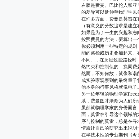
右脑是费曼、巴比伦人和亚
的差异可以延伸至物理学以
在许多方面，费曼是莫雷在
（有意义的分数追求是建立
如果是为了一生的兴趣和志
按照费曼的方法，要算出一
你必须利用一些特定的规则
能的路径或历史叠加起来。
不同。…在历经这些路径时
然约束和控制似的—换同费
然而，不知何故，就像和谐
成实验家观察到的最终量子
他本身的行事风格就像电子
另一位年轻的物理学家Free
系，费曼图才渐渐为人们所
虽然就物理学家的身份而言
面，莫雷在引导这个领域的
序与控制的莫雷，总是在寻
情愿让自己的研究出来说明
在半技术性的专业期刊《今日