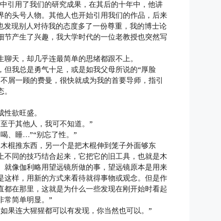
文章中引用了我们的研究成果，在其后的十年中，他讲
界的头号人物。其他人也开始引用我们的作品，后来
也发现别人对待我的态度多了一份尊重，我的博士论
细节产生了兴趣，我大学时代的一位老教授也突然写
生聊天，却几乎连最简单的思绪都跟不上。
，但我总是勇气十足，或是如我父母所说的“厚脸
加不屑一顾的费曼，很快就成为我的首要导师，指引
态。
成性欲旺盛。
，至于其他人，我可不知道。”
喝、睡…”“别忘了性。”
用木棍推东西，另一个是把木棍伸到笼子外面够东
上不同的技巧结合起来，它把它的旧工具，也就是木
。就像伽利略用望远镜所做的事，望远镜原本是用来
是这样，用新的方式来看待就得事物或观念。但是作
直都在那里，这就是为什么一些发现在刚开始时看起
非常简单明显。”
，如果连大猩猩都可以有发现，你当然也可以。”