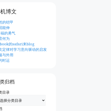
随机博文
然的铠甲
屈能伸
幸福的勇气
育何为
book的safari来blog
次定律对学习意向驱动的启发
服与外用
的时运
类归档
类目录
档