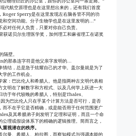
这两位物理巨匠的办公室，跟你的办公室同一条走廊。”
。现代航空原理也是在这里想出来的，还有我们首度
oger Sperry是在这里发现左右脑各管不同的功
觉和空间功能。分子生物学也是在这里发明的…”
不必对任何人负责，只要对你自己负责。
究而荣获诺贝尔生理医学奖，加州理工和麻省理工在诺奖
的隔壁。
ann的那条连字符是他父亲字发明的…
卑情结，总是急于炫耀自己的才华。盖尔曼就是为了
大学的工作机会。
学家：巴比伦人和希腊人。他是指两种古文明代表相
方文明在了解数字和方程式、以及几何学上跃进一大
功于年代较晚的希腊人，特别是Thales、
id。这是因为巴比伦人只在乎某个计算方法是否可行，是否
，而不在乎它是否精确，或是能否用于任何范围更广
ales及其希腊弟子则发明了定理和证明，而且一个命
的公理或假设体系下的精确的逻辑推理。简而言之，
人重视潜在的秩序。
盖尔曼、希腊人、柏拉图，而察知模式与强调本能的