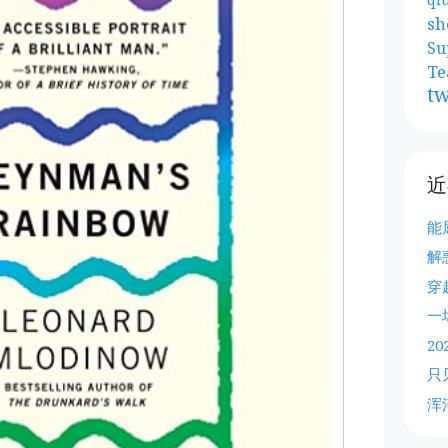
sh
Su
Te
tw
近
能
解
穿
一
2
只
浑