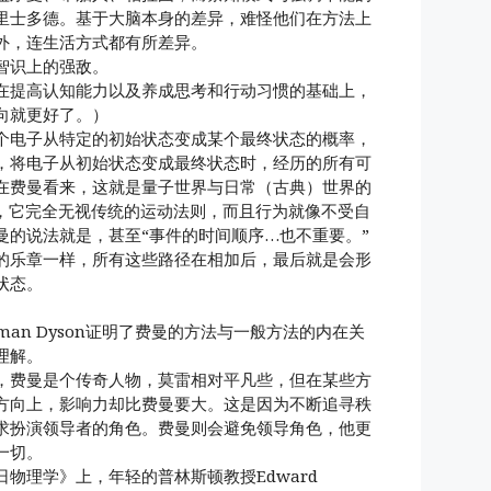
里士多德。基于大脑本身的差异，难怪他们在方法上
外，连生活方式都有所差异。
智识上的强敌。
在提高认知能力以及养成思考和行动习惯的基础上，
向就更好了。）
个电子从特定的初始状态变成某个最终状态的概率，
，将电子从初始状态变成最终状态时，经历的所有可
在费曼看来，这就是量子世界与日常（古典）世界的
，它完全无视传统的运动法则，而且行为就像不受自
曼的说法就是，甚至“事件的时间顺序…也不重要。”
的乐章一样，所有这些路径在相加后，最后就是会形
状态。
。
man Dyson证明了费曼的方法与一般方法的内在关
理解。
，费曼是个传奇人物，莫雷相对平凡些，但在某些方
方向上，影响力却比费曼要大。这是因为不断追寻秩
求扮演领导者的角色。费曼则会避免领导角色，他更
一切。
物理学》上，年轻的普林斯顿教授Edward