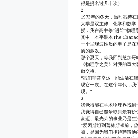
得是提名过几十次）
2
1973年的冬天，当时我待
大学是双主修—化学和数学
授…我在高中修“进阶”物理
其中一本平装本The Charact
一个呈现波性质的电子是在
质的激发。
那个夏天，等我回到芝加哥
《物理学之美》对我的重大
做交换。
“我们非常幸运，能生活在
现它一次。在这个年代，我
现。”
3
我觉得能在学术物理界找到
我觉得自己能争取到最有价
豪迈、最光荣的事业乃是生
“爱因斯坦到普林斯顿前，
顿，是因为我们拒绝聘请他