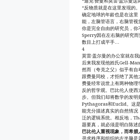
“迪克·费曼和莫雷·盖尔曼
“反物质就是在这里发现的
确定地球的年龄也是在这里，R
能，左脑管语言，右脑管视
你是完全自由的研究员，你
Sperry因在左右脑的研
数目上打成平手…
4
莫雷·盖尔曼的办公室就在我
后来我发现他姓氏Gell-M
然而（夸克之父）似乎有自
跟费曼同校，才拒绝了其他
费曼经常说世上有两种物理
反的哲学观。巴比伦人使西
步。但我们却将数学的发明归
Pythagoras和Eucl
能充分描述真实的自然情况
泛的逻辑系统。相反地，Th
题要真，就必须是明白陈述
巴比伦人重视现象，而希腊
寻求秩序和组织的左半脑是