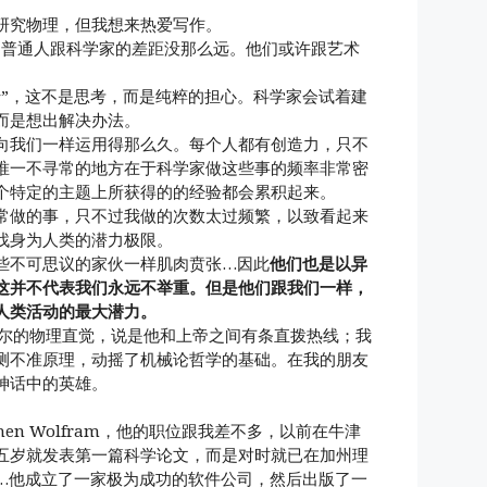
研究物理，但我想来热爱写作。
，普通人跟科学家的差距没那么远。他们或许跟艺术
转”，这不是思考，而是纯粹的担心。科学家会试着建
而是想出解决办法。
向我们一样运用得那么久。每个人都有创造力，只不
唯一不寻常的地方在于科学家做这些事的频率非常密
个特定的主题上所获得的的经验都会累积起来。
常做的事，只不过我做的次数太过频繁，以致看起来
找身为人类的潜力极限。
些不可思议的家伙一样肌肉贲张…因此
他们也是以异
这并不代表我们永远不举重。但是他们跟我们一样，
人类活动的最大潜力。
波尔的物理直觉，说是他和上帝之间有条直拨热线；我
测不准原理，动摇了机械论哲学的基础。在我的朋友
神话中的英雄。
hen Wolfram，他的职位跟我差不多，以前在牛津
五岁就发表第一篇科学论文，而是对时就已在加州理
…他成立了一家极为成功的软件公司，然后出版了一