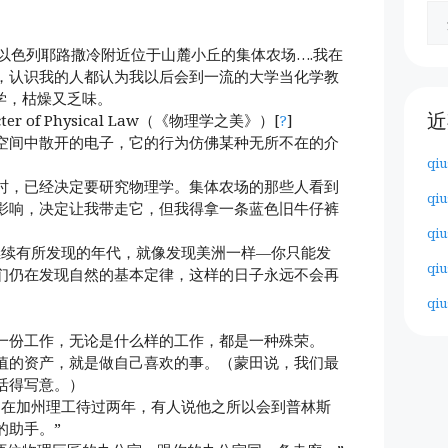
在以色列耶路撒冷附近位于山麓小丘的集体农场….我在
，认识我的人都认为我以后会到一流的大学当化学教
学，枯燥又乏味。
近
er of Physical Law（《物理学之美》）[
?
]
空间中散开的电子，它的行为仿佛某种无所不在的介
qiu
时，已经决定要研究物理学。集体农场的那些人看到
qiu
影响，决定让我带走它，但我得拿一条蓝色旧牛仔裤
qiu
继续有所发现的年代，就像发现美洲一样—你只能发
qiu
们仍在发现自然的基本定律，这样的日子永远不会再
qiu
一份工作，无论是什么样的工作，都是一种殊荣。
值的资产，就是做自己喜欢的事。（蒙田说，我们最
活得写意。）
曾在加州理工待过两年，有人说他之所以会到普林斯
的助手。”