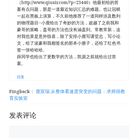
（http://www.qiusir.com/?p=23440）他最初给的答
案有点问题，那是一道最近知识汇总的难题。也让冠棋
一起在黑板上演算，不久前他推荐了一道同样涉及数列
的物理题目···小鹿给出了奇妙的方法，超越了之前我和
豪哥的策略，盖哥的方法也没有涵盖到。常教常新，这
对我也算是意外惊喜，除了安排小鹿写课堂志，写小论
文，给了浚豪和我都签名的那本小册子，还给了红色书
签一张哈哈哈。
薛同学也给出了更数学的方法，凯源之前就给出过答
案。
回复
Pingback：
鹿宸瑞:从整体看速度突变的问题 – 求师得教
育实验室
发表评论
评
论