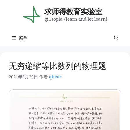
跳
至
求师得教育实验室
内
qiUtopia {learn and let learn}
容
菜单
无穷递缩等比数列的物理题
2021年3月29日
作者
qiusir