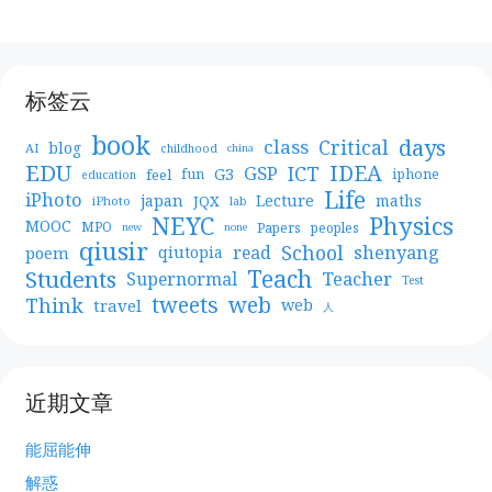
标签云
book
days
Critical
class
blog
AI
childhood
china
EDU
IDEA
ICT
GSP
G3
feel
fun
iphone
education
Life
iPhoto
japan
Lecture
maths
JQX
iPhoto
lab
NEYC
Physics
MOOC
MPO
Papers
peoples
new
none
qiusir
School
shenyang
read
poem
qiutopia
Teach
Students
Teacher
Supernormal
Test
web
tweets
Think
travel
web
人
近期文章
能屈能伸
解惑