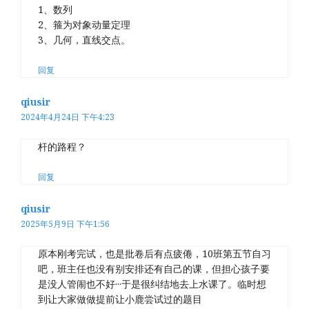
1、数列
2、箍为对象动量定理
3、几何，直线交点。
回复
qiusir
2024年4月24日 下午4:23
杆的路程？
回复
qiusir
2025年5月9日 下午1:56
原本刚考完试，也是批卷后有点疲倦，10班第五节自习
吧，班主任也没有别安排还有自己的课，但担心孩子要
是没人管闹也不好···于是很纠结地去上水课了。临时想
到让大家做做提前让小鹿尝试过的题目