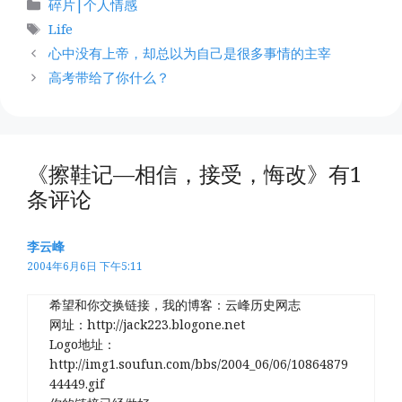
分
碎片|个人情感
类
标
Life
签
心中没有上帝，却总以为自己是很多事情的主宰
高考带给了你什么？
《擦鞋记—相信，接受，悔改》有1
条评论
李云峰
2004年6月6日 下午5:11
希望和你交换链接，我的博客：云峰历史网志
网址：http://jack223.blogone.net
Logo地址：
http://img1.soufun.com/bbs/2004_06/06/10864879
44449.gif