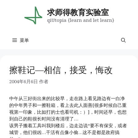
跳
至
求师得教育实验室
内
qiUtopia {learn and let learn}
容
菜单
擦鞋记—相信，接受，悔改
2004年6月6日
作者
中午从三好街出来的比较早，走在路上看见路边有一白净
的中年男子和一擦鞋箱，看上去此人面善[很多时候自己重
视第一印象，比如打的士也看司机：）]，时间还早，也想
到自己的鞋很长时间没有清理了…
该男子搬着工具叫我到楼后，边走边说“要不有保安，或者
城管，他们很凶…干活有点像小偷…这不是都是政府搞