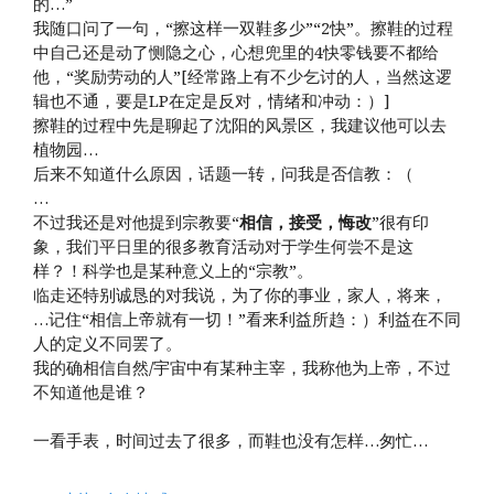
的…”
我随口问了一句，“擦这样一双鞋多少”“2快”。擦鞋的过程
中自己还是动了恻隐之心，心想兜里的4快零钱要不都给
他，“奖励劳动的人”[经常路上有不少乞讨的人，当然这逻
辑也不通，要是LP在定是反对，情绪和冲动：）]
擦鞋的过程中先是聊起了沈阳的风景区，我建议他可以去
植物园…
后来不知道什么原因，话题一转，问我是否信教：（
…
不过我还是对他提到宗教要“
相信，接受，悔改
”很有印
象，我们平日里的很多教育活动对于学生何尝不是这
样？！科学也是某种意义上的“宗教”。
临走还特别诚恳的对我说，为了你的事业，家人，将来，
…记住“相信上帝就有一切！”看来利益所趋：）利益在不同
人的定义不同罢了。
我的确相信自然/宇宙中有某种主宰，我称他为上帝，不过
不知道他是谁？
一看手表，时间过去了很多，而鞋也没有怎样…匆忙…