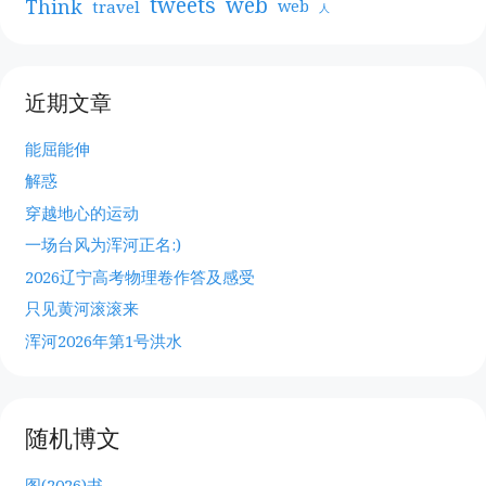
web
tweets
Think
travel
web
人
近期文章
能屈能伸
解惑
穿越地心的运动
一场台风为浑河正名:)
2026辽宁高考物理卷作答及感受
只见黄河滚滚来
浑河2026年第1号洪水
随机博文
图(2026)书