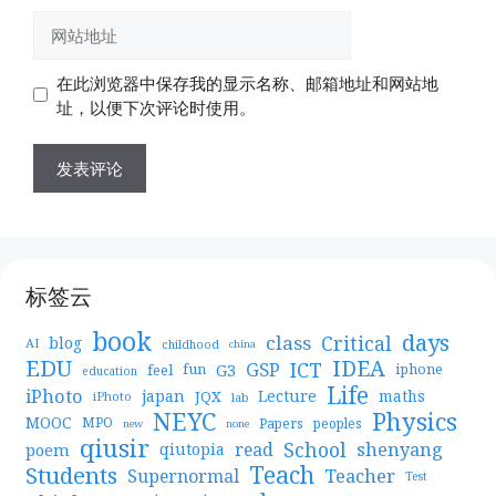
邮
网
箱
站
地
地
在此浏览器中保存我的显示名称、邮箱地址和网站地
址
址
址，以便下次评论时使用。
标签云
book
days
Critical
class
blog
AI
childhood
china
EDU
IDEA
ICT
GSP
G3
feel
fun
iphone
education
Life
iPhoto
japan
Lecture
maths
JQX
iPhoto
lab
NEYC
Physics
MOOC
MPO
Papers
peoples
new
none
qiusir
School
shenyang
read
poem
qiutopia
Teach
Students
Teacher
Supernormal
Test