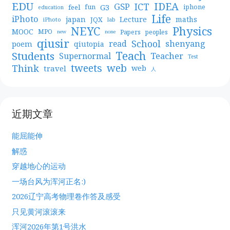
EDU
IDEA
ICT
GSP
G3
feel
fun
iphone
education
Life
iPhoto
japan
Lecture
maths
JQX
iPhoto
lab
NEYC
Physics
MOOC
MPO
Papers
peoples
new
none
qiusir
School
shenyang
read
poem
qiutopia
Teach
Students
Teacher
Supernormal
Test
web
tweets
Think
travel
web
人
近期文章
能屈能伸
解惑
穿越地心的运动
一场台风为浑河正名:)
2026辽宁高考物理卷作答及感受
只见黄河滚滚来
浑河2026年第1号洪水