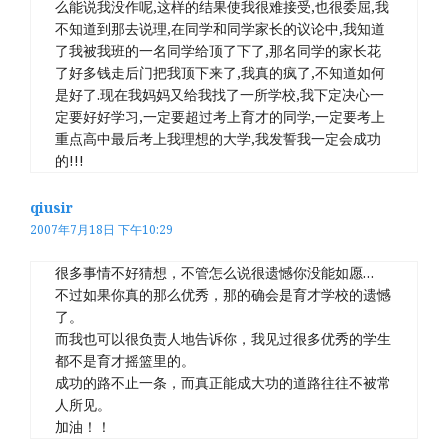
么能说我没作呢,这样的结果使我很难接受,也很委屈,我
不知道到那去说理,在同学和同学家长的议论中,我知道
了我被我班的一名同学给顶了下了,那名同学的家长花
了好多钱走后门把我顶下来了,我真的疯了,不知道如何
是好了.现在我妈妈又给我找了一所学校,我下定决心一
定要好好学习,一定要超过考上育才的同学,一定要考上
重点高中最后考上我理想的大学,我发誓我一定会成功
的!!!
qiusir
2007年7月18日 下午10:29
很多事情不好猜想，不管怎么说很遗憾你没能如愿…
不过如果你真的那么优秀，那的确会是育才学校的遗憾
了。
而我也可以很负责人地告诉你，我见过很多优秀的学生
都不是育才摇篮里的。
成功的路不止一条，而真正能成大功的道路往往不被常
人所见。
加油！！