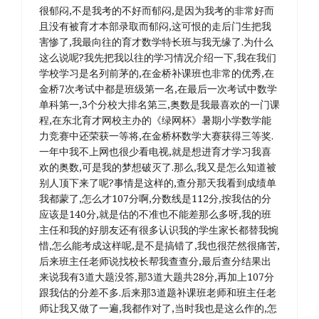
很郁闷,不是我考的不好而郁闷,是因为我考的非常好而
且没有被育才本部录取而郁闷,这可恨的走后门生把我
害惨了,我最向往的育才数学特长班与我无缘了.为什么
这么说呢?我先把我以往的学习情况介绍一下,我在我们
学校学习是名列前茅的,在金桥补课班也非常的优秀,在
金桥7次考试中都是班级第一名,在最后一次考试中数学
单科第一,3个分校大排名第三,奥数是我最喜欢的一门课
程,在东北育才网校主办的《绿网杯》暑期小学数学能
力竞赛中还荣获一等将,在金桥杯数学大赛获得三等奖.
一年中我不上网也很少看电视,就是想进育才学习我喜
欢的奥数,可是我的梦想破灭了.那么,我又是怎么知道被
别人顶下来了呢?事情是这样的,查分那天我看到成绩单
我都蒙了,怎么才107分啊,分数线是112分,按我估的分
应该是140分,就是估的不准也不能差那么多呀,我的班
主任和我的好朋友还有很多认识我的学生家长都替我惋
惜,怎么能考成这样呢,是不是搞错了,我也很茫然很痛苦,
后来班主任老师说找校长帮我查查分,最后查分结果出
来说我有3道大题没答,那3道大题共28分,再加上107分
跟我估的分差不多.后来那3道题补课班老师和班主任老
师让我又做了一遍,我都作对了,当时我也是这么作的,怎