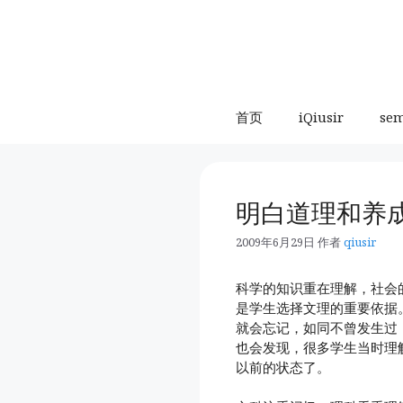
跳
至
内
容
首页
iQiusir
se
明白道理和养
2009年6月29日
作者
qiusir
科学的知识重在理解，社会
是学生选择文理的重要依据
就会忘记，如同不曾发生过
也会发现，很多学生当时理
以前的状态了。