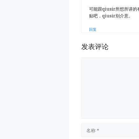
可能跟qiusir所想所
贴吧，qiusir别介意。
回复
发表评论
评
论
名
称