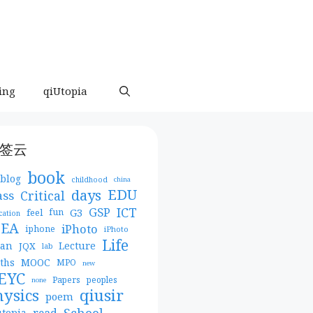
ing
qiUtopia
签云
book
blog
childhood
china
days
EDU
Critical
ass
ICT
GSP
G3
feel
fun
cation
DEA
iPhoto
iphone
iPhoto
Life
pan
Lecture
JQX
lab
MOOC
ths
MPO
new
EYC
Papers
peoples
none
qiusir
hysics
poem
School
read
utopia