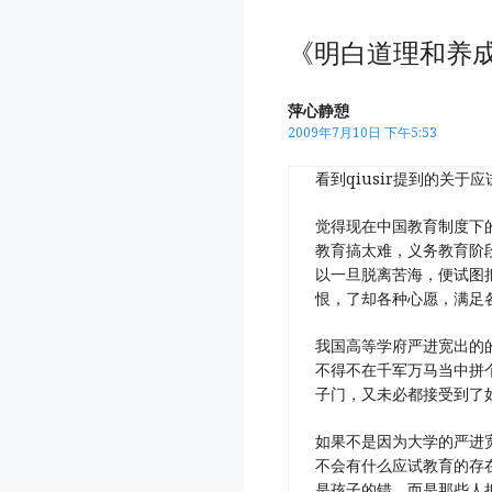
《明白道理和养
萍心静憩
2009年7月10日 下午5:53
看到qiusir提到的关
觉得现在中国教育制度下
教育搞太难，义务教育阶
以一旦脱离苦海，便试图
恨，了却各种心愿，满足
我国高等学府严进宽出的
不得不在千军万马当中拼
子门，又未必都接受到了
如果不是因为大学的严进
不会有什么应试教育的存
是孩子的错，而是那些人