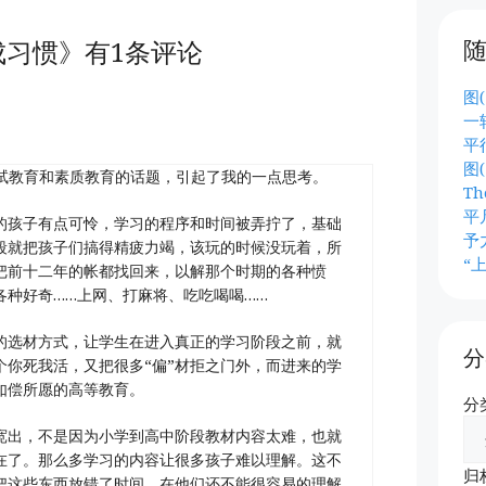
成习惯》有1条评论
图(
一
平
图(
于应试教育和素质教育的话题，引起了我的一点思考。
Th
平
的孩子有点可怜，学习的程序和时间被弄拧了，基础
予
段就把孩子们搞得精疲力竭，该玩的时候没玩着，所
“
把前十二年的帐都找回来，以解那个时期的各种愤
各种好奇……上网、打麻将、吃吃喝喝……
的选材方式，让学生在进入真正的学习阶段之前，就
分
个你死我活，又把很多“偏”材拒之门外，而进来的学
如偿所愿的高等教育。
分
宽出，不是因为小学到高中阶段教材内容太难，也就
在了。那么多学习的内容让很多孩子难以理解。这不
归
把这些东西放错了时间。在他们还不能很容易的理解