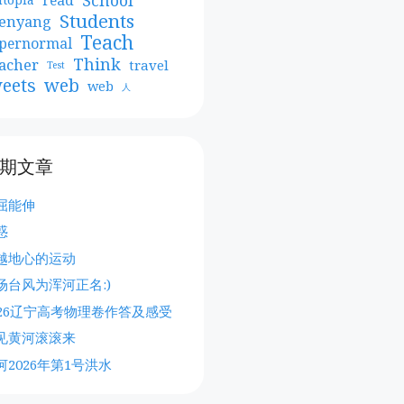
Students
enyang
Teach
pernormal
Think
acher
travel
Test
web
eets
web
人
期文章
屈能伸
惑
越地心的运动
场台风为浑河正名:)
026辽宁高考物理卷作答及感受
见黄河滚滚来
河2026年第1号洪水