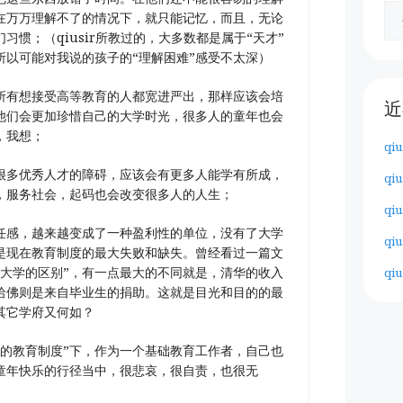
在万万理解不了的情况下，就只能记忆，而且，无论
习惯；（qiusir所教过的，大多数都是属于“天才”
所以可能对我说的孩子的“理解困难”感受不太深）
所有想接受高等教育的人都宽进严出，那样应该会培
近
他们会更加珍惜自己的大学时光，很多人的童年也会
，我想；
qiu
很多优秀人才的障碍，应该会有更多人能学有所成，
qiu
，服务社会，起码也会改变很多人的人生；
qiu
任感，越来越变成了一种盈利性的单位，没有了大学
qiu
是现在教育制度的最大失败和缺失。曾经看过一篇文
佛大学的区别”，有一点最大的不同就是，清华的收入
qiu
哈佛则是来自毕业生的捐助。这就是目光和目的的最
其它学府又何如？
恶的教育制度”下，作为一个基础教育工作者，自己也
童年快乐的行径当中，很悲哀，很自责，也很无