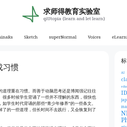
求师得教育实验室
qiUtopia {learn and let learn}
minaRs
Sketch
superNormal
Voices
eLearn
标
成习惯
AI
cl
edu
的道理重在习惯。而善于动脑思考还是博闻强记往往
I
。很多时候学生背诵了一些并不理解的东西，很快也
ja
，如学生时代背诵的那些“青少年修养”的一些条文。
ma
解了的一些道理，但长时间不去践行，又会恢复到了
N
P
qi