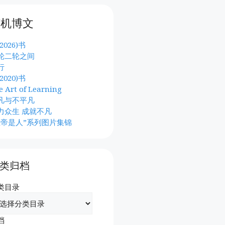
随机博文
2026)书
轮二轮之间
行
2020)书
e Art of Learning
凡与不平凡
力众生 成就不凡
上帝是人”系列图片集锦
类归档
类目录
档