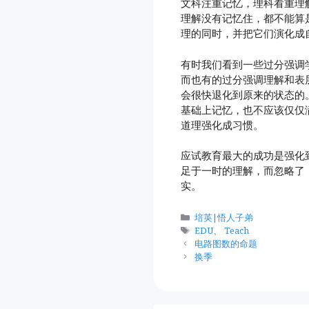
文科注重记忆，理科看重理
理解没有记忆住，都不能算
理的同时，并把它们演化成
有时我们看到一些过分强调
而也有的过分强调理解和表
会很快退化到原来的状态的
基础上记忆，也不应该仅仅
道理强化成习惯。
应试教育最大的成功是强化
足于一时的理解，而忽略了
实。
分
培英|悟人子弟
类
标
EDU
、
Teach
签
电路图数的命题
换季