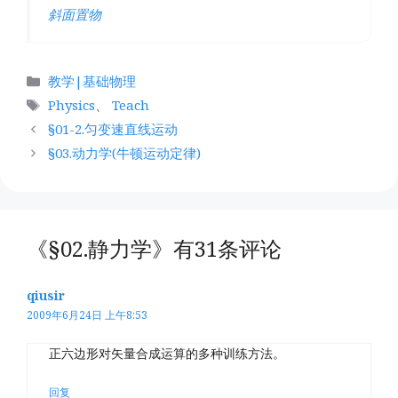
斜面置物
分
教学|基础物理
类
标
Physics
、
Teach
签
§01-2.匀变速直线运动
§03.动力学(牛顿运动定律)
《§02.静力学》有31条评论
qiusir
2009年6月24日 上午8:53
正六边形对矢量合成运算的多种训练方法。
回复