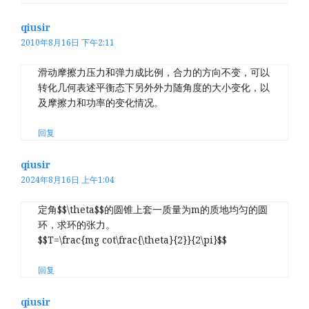
qiusir
2010年8月16日 下午2:11
滑动摩擦力压力和弹力成比例，合力的方向不变，可以
转化几何表述平衡态下另外外力随角度的大小变化，以
及摩擦力和功率的变化情况。
回复
qiusir
2024年8月16日 上午1:04
定角$$\theta$$的圆锥上套一质量为m的质地均匀的圆
环，求环的张力。
$$T=\frac{mg cot\frac{\theta}{2}}{2\pi}$$
回复
qiusir