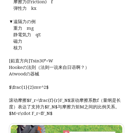
摩擦力(Friction) f
弾性力 kx
▼遠隔力の例
重力 mg
静電気力 qE
磁力
核力
[鉛直方向]Tsin30°=W
Hookeの法則（法则一说来自日语啊？）
Atwoodの器械
$\frac{1}{2}mv^2$
滚动摩擦$F_r=\frac{f}{r}F_N$滚动摩擦系数f（量纲是长
度）表达了支持力$F_N$与摩擦力矩M之间的比例关系。
$M=r\cdot F_r=fF_N$