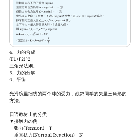
4、力的合成
(F1+F2)^2
三角形法则。
5、力的分解
6、平衡
光滑碗里细线的两个球的受力，战鸽同学的矢量三角形的
方法。
日语教材上的分类
▼接触力の例
張力(Tension) T
垂直抗力(Normal Reaction) N