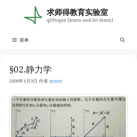
跳
至
求师得教育实验室
内
qiUtopia {learn and let learn}
容
菜单
§02.静力学
2000年1月3日
作者
qiusir