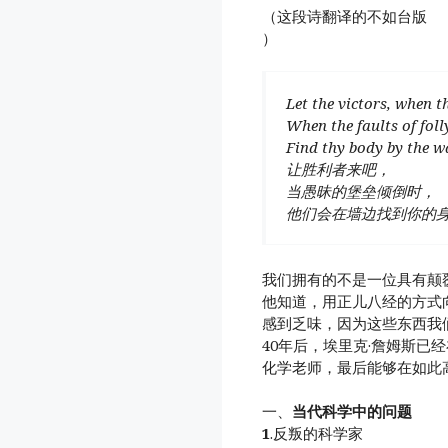
（这段诗翻译的不如台版
）
Let the victors, when t
When the faults of folly
Find thy body by the wa
让胜利者来吧，
当愚昧的堡垒倾倒时，
他们会在墙边找到你的
我们拥有的不是一位具有颠
他知道，用正儿八经的方式
感到乏味，因为这些东西我
40年后，埃里克·詹姆斯已
化学老师，最后能够在如此
一、
当代科学中的问题
1
.反叛的科学家