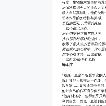
程度，生物技术发展的前景给这
从伽利略到今天的业余天文
求大自然真理时，他们受理
艺术作品的独特性与美感。
坚毅的面孔，柔弱的身躯
—如今都已远逝。
而你仍安居在光与影之中，
乡村那种种淳朴的品性，
酝酿了你人生的悲喜剧的场
而在我们的心目中，你却显
越发心肠火热、目光敏锐。
—塞西尔·戴伊·刘易斯
译本序
“戴森一直是个备受争议的
院）其他人那样从一而终，
数学家……又旁通其他学问
他对自己的作家身份似乎最
“他身材矮小，瘦得似乎只
利的目光，酷似一直被驯服