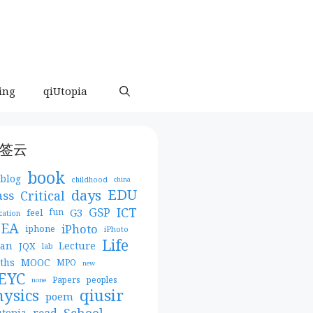
ing
qiUtopia
签云
book
blog
childhood
china
days
EDU
Critical
ass
ICT
GSP
G3
feel
fun
cation
DEA
iPhoto
iphone
iPhoto
Life
pan
Lecture
JQX
lab
MOOC
ths
MPO
new
EYC
Papers
peoples
none
qiusir
hysics
poem
School
read
utopia