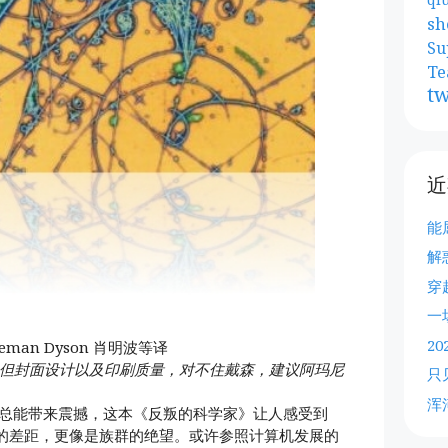
sh
Su
Te
tw
近
能
解
穿
一
2
 Freeman Dyson 肖明波等译
但封面设计以及印刷质量，对不住戴森，建议阿玛尼
只
浑
森的书总能带来震撼，这本《反叛的科学家》让人感受到
的差距，更像是族群的绝望。或许参照计算机发展的