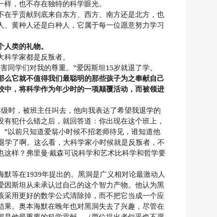
一样，也不存在独特的科学眼光。
不在乎贡献到底来自东方、西方、南方还是北方，也
人、黄种人还是白种人，它属于每一位愿意努力学习
个人类的礼物。
大科学家都是反叛者。
害同学们对我的尊重。”爱因斯坦15岁就退了学。
那么它就不值得我们最聪明的那些孩子为之奉献自己
校中，将科学作为年少时的一项颠覆活动，而被领进
读七年级时，被班主任叫去，他向我表达了希望我退学的
没有犯什么错之后，就回答道：你出现在这个班上，
。”以前只知道爱翁小时候不招老师待见，谁知道他
就退学了啊。这么看，大科学家小时候就是反叛者，不
也这样？弗里曼·戴森可说科学和艺术比科学和哲学要
默等在1939年提出的。黑洞是广义相对论最激动人
爱因斯坦从未承认过自己的这个智力产物。他认为黑
该采用更好的数学公式清除掉，而不把它当成一个应
结果。奥本海默在晚年也对黑洞失去了兴趣，尽管在
那是他最重要的科学贡献。（两位提出者似乎也不愿