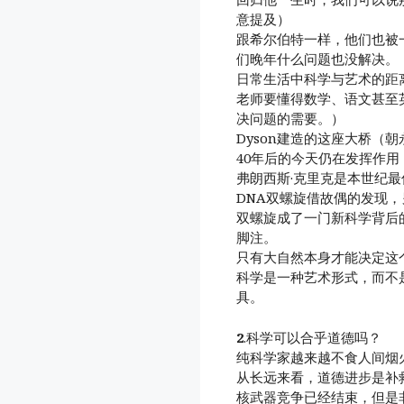
意提及）
跟希尔伯特一样，他们也被
们晚年什么问题也没解决。
日常生活中科学与艺术的距
老师要懂得数学、语文甚至
决问题的需要。）
Dyson建造的这座大桥（
40年后的今天仍在发挥作
弗朗西斯·克里克是本世纪
DNA双螺旋借故偶的发现
双螺旋成了一门新科学背后
脚注。
只有大自然本身才能决定这
科学是一种艺术形式，而不
具。
2
.科学可以合乎道德吗？
纯科学家越来越不食人间烟
从长远来看，道德进步是补
核武器竞争已经结束，但是