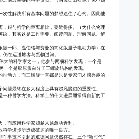
一次性解决所有基本问题的梦想迷住了心窍。因此他
离，跟与哲学的距离相比，要近得多。（为什么物理
英语，其实这是工作需要。阅读问题、理解问题、解
朝永振一郎、温伯格与费曼的简化版量子电动力学）在
用，仍在运送旅客与货物过河。
最伟大的科学家之一，他参与两项科学发现：一个是
，另一个是胶原蛋白分子三螺旋结构的发现。
的推动力，而三螺旋一直都是只是专家们才感兴趣的
个问题最终在多大程度上具有超凡脱俗的重要性。
是一种哲学方法。科学上的伟大进展通常得自新的工
火，而应用科学家却越来越急功近利。
救科学进步所造成破坏的唯一良方。
非军事技术引起的道德问题仍然存在。三个“新时代”