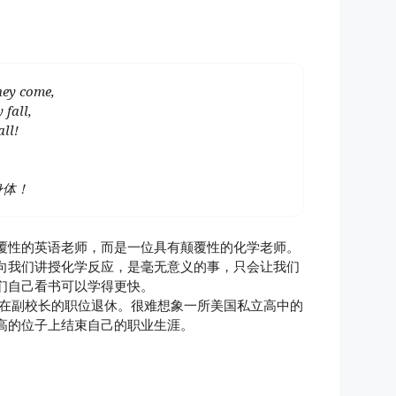
hey come,
 fall,
ll!
身体！
覆性的英语老师，而是一位具有颠覆性的化学老师。
向我们讲授化学反应，是毫无意义的事，只会让我们
们自己看书可以学得更快。
经在副校长的职位退休。很难想象一所美国私立高中的
高的位子上结束自己的职业生涯。