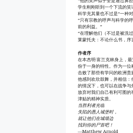
“他的笑声似乎全是通过鼻
学生刚刚听到一个下流的笑
科学充其量也不过是“一种对
“只有宗教的呼声与科学的
前的利益。”
“在理解他们（不过是被洗
莱蒙托夫：不论什么书，序
作者序
在本杰明·富兰克林身上，
份于一身的特性。作为一位
击败了那些有学问的欧洲贵
他感到欢欣鼓舞，并相信：
的情况下，也可以在战争与
放弃对我们自己有利可图的
津贴的精神实质。
当胜利者光临
失陷的愚人城堡时，
就让他们在城墙边
找到你的尸首吧！
—Matthew Arnold