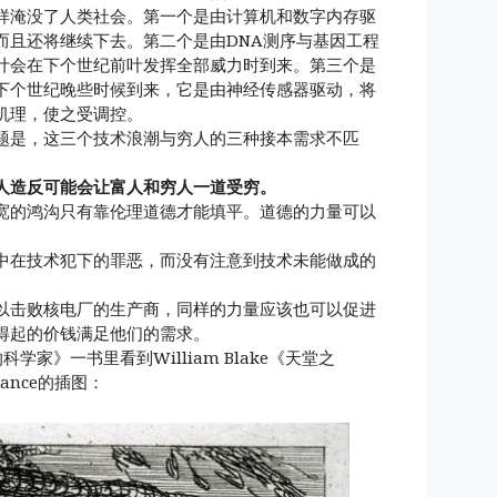
样淹没了人类社会。第一个是由计算机和数字内存驱
而且还将继续下去。第二个是由DNA测序与基因工程
计会在下个世纪前叶发挥全部威力时到来。第三个是
下个世纪晚些时候到来，它是由神经传感器驱动，将
机理，使之受调控。
题是，这三个技术浪潮与穷人的三种接本需求不匹
人造反可能会让富人和穷人一道受穷。
宽的鸿沟只有靠伦理道德才能填平。道德的力量可以
中在技术犯下的罪恶，而没有注意到技术未能做成的
以击败核电厂的生产商，同样的力量应该也可以促进
得起的价钱满足他们的需求。
叛的科学家》一书里看到William Blake《天堂之
rance的插图：