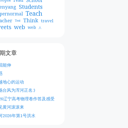
Students
enyang
Teach
pernormal
Think
acher
travel
Test
web
eets
web
人
期文章
屈能伸
惑
越地心的运动
场台风为浑河正名:)
026辽宁高考物理卷作答及感受
见黄河滚滚来
河2026年第1号洪水