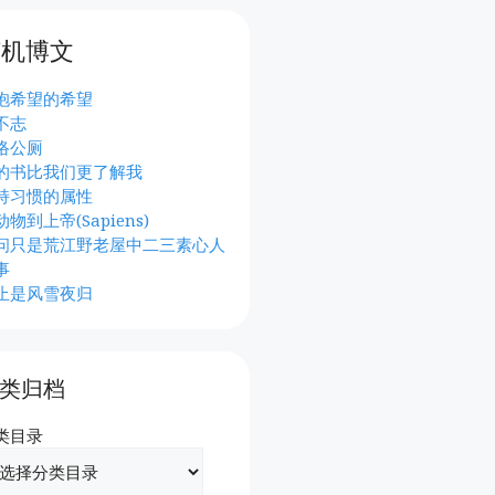
随机博文
抱希望的希望
不志
络公厕
的书比我们更了解我
持习惯的属性
物到上帝(Sapiens)
问只是荒江野老屋中二三素心人
事
止是风雪夜归
类归档
类目录