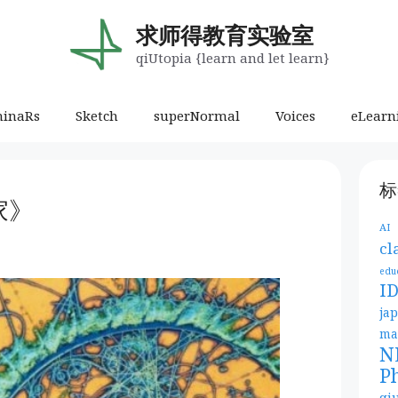
求师得教育实验室
qiUtopia {learn and let learn}
minaRs
Sketch
superNormal
Voices
eLearn
标
家》
AI
cl
edu
I
ja
ma
N
P
qi