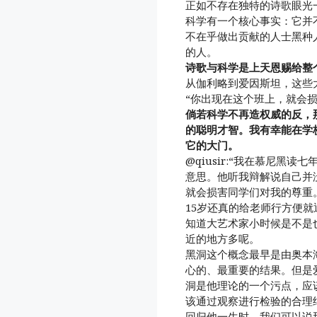
正如不存在独特的诗歌眼光
科学有一个核心事实：它并
不在乎做出贡献的人士黑种
的人。
诗歌与科学是上天恩赐给整
从伽利略到爱因斯坦，这些
“你出现在这个班上，就会损
倘若科学不再造权威的反，
的聪明才智。我有幸能在学
它的大门。
@qiusir:“我在慕尼黑
意思。他听我辩解说自己并
就会损害同学们对我的尊重
15岁还真的给老师行方便
知道大艺术家小时候是不是
近的地方多呢。
黑洞这个概念最早是由奥本海
心的、最重要的结果。但是
洞是他理论的一个污点，应
该通过观察进行检验的合理
回归他一生时，我们可以说