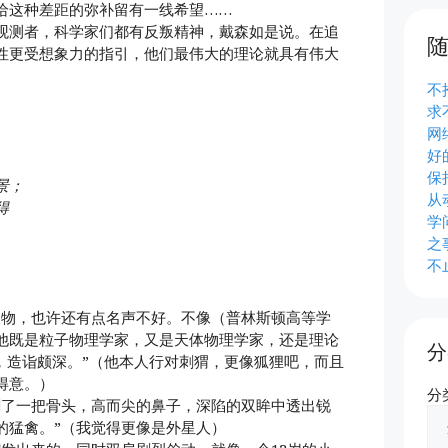
种差距的弥补留有一线希望…… ​​​​
观测者，科学家们都有反叛精神，戴森如是说。在追
性更受想象力的指引，他们最伟大的理论就具有伟大
不
求
网
好
保
景；
从动
得
学
之
不
人物，也许还有点名声不好。不像（普林斯顿高等学
他既是粒子物理学家，又是天体物理学家，还是理论
分
，造诣颇深。”（他本人行对刺猬，更像狐狸吧，而且
得意。）
分
剩了一把骨头，高而尖的鼻子，深陷的双眸中透出锐
的猛禽。”（我觉得更像是外星人）