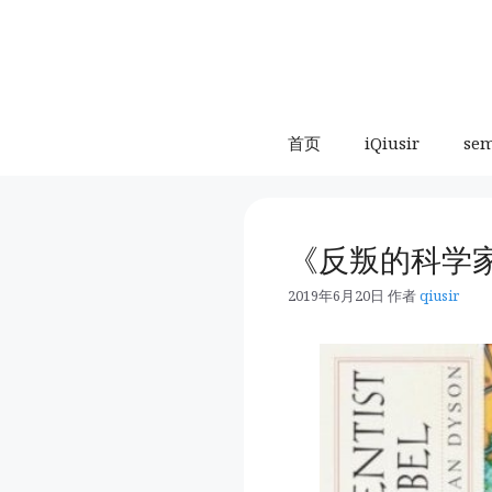
跳
至
内
容
首页
iQiusir
se
《反叛的科学
2019年6月20日
作者
qiusir