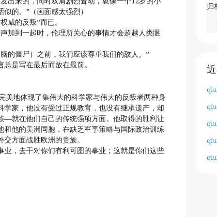
腔发出来的，同时双肩剧烈耸动，就像一个12岁的小
归
话似的。”（画面感太强烈）
权威的反叛”而已。
呼声加到一起时，伦理所关心的事情才会超越人类眼
过脑的僵尸）之前，我们应该尊重我们的敌人。”
言总是写在最后而放在最前。
近
qiu
最完美地体现了集伟大的科学家与伟大的反叛者两种身
qiu
科学家，他没有受过正规教育，也没有继承遗产，却
族—就在他们自己的传统强项方面。他取得的胜利让
qiu
他和他的美洲同胞，在缺乏军事策略与国际政治训练
外交方面战胜欧洲的贵族。
qiu
事业，去干对你们有利可图的事业；这就是你们这些
qiu