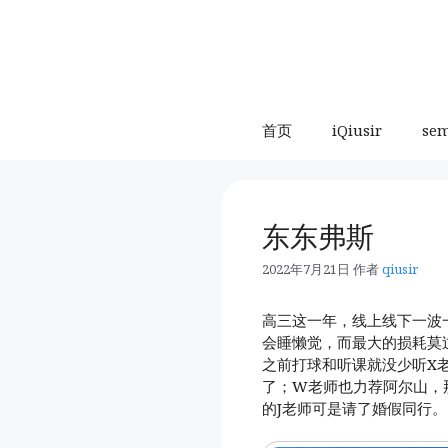
跳
至
内
容
首页
iQiusir
se
东东弗斯
2022年7月21日
作者
qiusir
高三这一年，线上线下一波
会睡懒觉，而最大的损耗莫
之前打球和听课就没少听X
了；W老师也力荐阿尔山，
的J老师可是请了婚假同行。