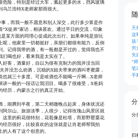
很危险，特别是经过大车，溅起更多的水，挡风玻璃
到乌兰浩特X老师家那雨很大。
少事，而我一般不愿意和别人深交，此行多少算是作
天
着“X徒弟”家访，相谈甚欢。通过平日的交流，印象
这
也是某方面的同理心促成此次出行。如果单纯是游玩
孩
上呢，他家里一切都挺好，亲朋们都很有能力，反倒
穷
利。记得我带的酒，有一瓶都是开过的，觉得我也不
失
我们喝也好，看来我是太实在了。
“
人好客，酒量好，自以为很有克制力的我并没当回
笔
姐夫并没怎么劝酒，沉稳的X姐夫带来的酒叫枣蜜露，
手
说也就三十多度。可是啥酒也不能喝一斤啊…X老师
演讲一般的一段话让我泪目。喝多了很难受，X爸妈
的经历，内蒙古之行的真正开始。
分
酒，闹腾到半夜，第二天稍微晚点起床，身体状况还
到阿尔山。旅游淡季，人很少，记得玫瑰山风景区就
分
。这里的蓟花很特别，花苞像是松塔，而那野罂粟花
的经历很好，比较喜欢的这张就是让肖老师帮我拍
上的人有了这个创意的。
归