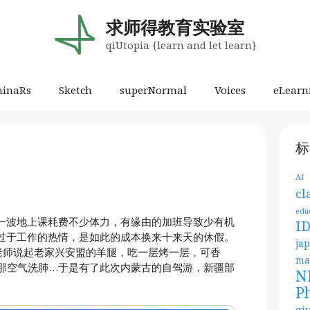
求师得教育实验室
qiUtopia {learn and let learn}
minaRs
Sketch
superNormal
Voices
eLearn
标
AI
cl
edu
一波地上课耗费不少体力，有缘由的加班导致少有机
I
过于工作的热情，是如此的成本换来十来天的休假。
ja
老师说起老家兴安盟的羊腿，吃一层烤一层，可香
ma
那空气洗肺…于是有了此次内蒙古的自驾游，新疆部
N
P
qi