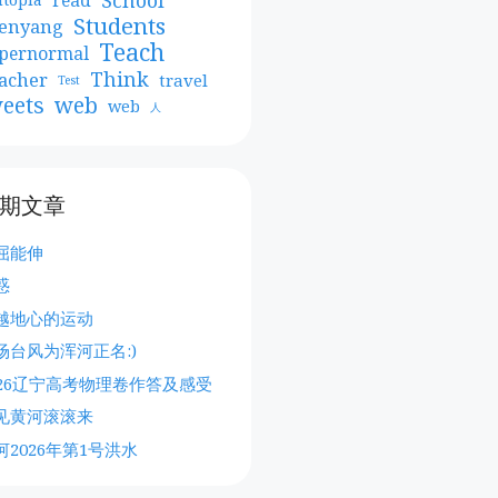
Students
enyang
Teach
pernormal
Think
acher
travel
Test
web
eets
web
人
期文章
屈能伸
惑
越地心的运动
场台风为浑河正名:)
026辽宁高考物理卷作答及感受
见黄河滚滚来
河2026年第1号洪水