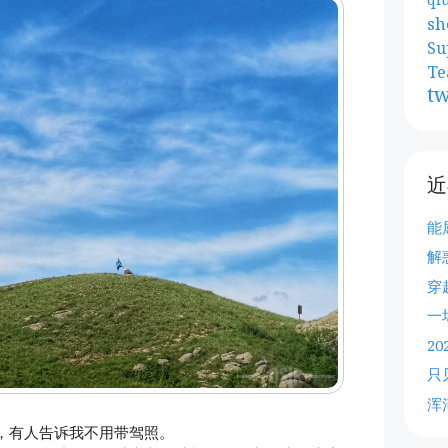
sh
Su
Te
tw
近
能
解
穿
一
2
只
浑
，有人告诉我不用带驾照。