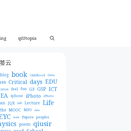
ing
qiUtopia
签云
book
blog
childhood
china
days
EDU
Critical
ass
ICT
GSP
G3
feel
fun
cation
DEA
iPhoto
iphone
iPhoto
Life
pan
Lecture
JQX
lab
MOOC
ths
MPO
new
EYC
Papers
peoples
none
qiusir
hysics
poem
School
read
utopia