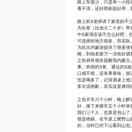
路上车很少，只是有一小段
看不清，还好雨刷器好用，
路上听X老师讲了家里的不
为长辈（比他大二十岁）带
中X家境应该不怎么好吧，
可选择的地方很多。而实际
为此次内蒙游提供了很多便
喝，到他老家万一没啥好酒
之前就有朋友提醒我内蒙古
事。热情的X爸、通达的X
口感不错，还有果香味，据
也是喝多了，记得酒桌上他
多次说抱歉，其实这是难得
之前开车六个小时，晚上醉
好，接下来驱车五个小时来
我们三个人，也算是包山了
很是艳丽。在平原上爬野山
的，当时已经下山看到山包