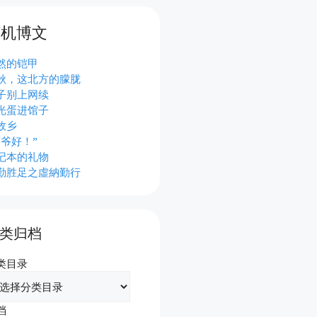
随机博文
然的铠甲
秋，这北方的朦胧
子别上网续
光蛋进馆子
故乡
师爷好！”
记本的礼物
勤胜足之虛納勤行
类归档
类目录
档