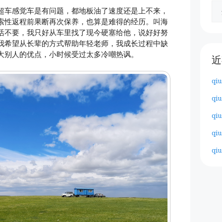
超车感觉车是有问题，都地板油了速度还是上不来，
索性返程前果断再次保养，也算是难得的经历。叫海
活不要，我只好从车里找了现今硬塞给他，说好好努
我希望从长辈的方式帮助年轻老师，我成长过程中缺
大别人的优点，小时候受过太多冷嘲热讽。
近
qiu
qiu
qiu
qiu
qiu