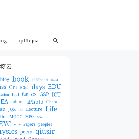
ing
qiUtopia
签云
book
blog
childhood
china
days
EDU
Critical
ass
ICT
GSP
G3
feel
fun
cation
DEA
iPhoto
iphone
iPhoto
Life
pan
Lecture
JQX
lab
MOOC
ths
MPO
new
EYC
Papers
peoples
none
qiusir
hysics
poem
School
read
utopia