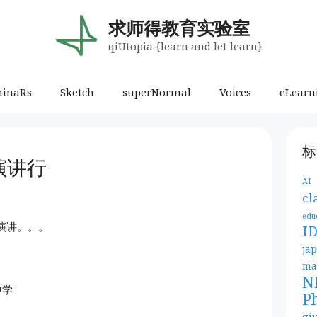
求师得教育实验室
qiUtopia {learn and let learn}
minaRs
Sketch
superNormal
Voices
eLearn
标
演讲行
AI
cl
edu
演讲。。。
I
ja
ma
N
中学
P
qi