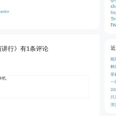
sh
actice
Su
Te
tw
演讲行》有1条评论
近
能
解
穿
享吧。
一
2
只
浑