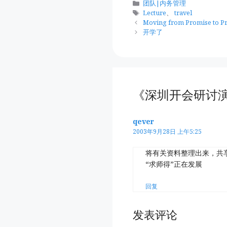
分
团队|内务管理
类
标
Lecture
、
travel
签
Moving from Promise to Pr
开学了
《深圳开会研讨
qever
2003年9月28日 上午5:25
将有关资料整理出来，共
“求师得”正在发展
回复
发表评论