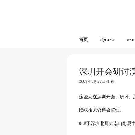
跳
至
内
容
首页
iQiusir
se
深圳开会研讨
2003年9月27日
作者
这些天在深圳开会、研讨、
陆续相关资料会整理。
928于深圳北师大南山附属