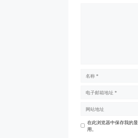
评
论
名
称
电
子
邮
网
箱
站
地
地
在此浏览器中保存我的显
址
址
用。