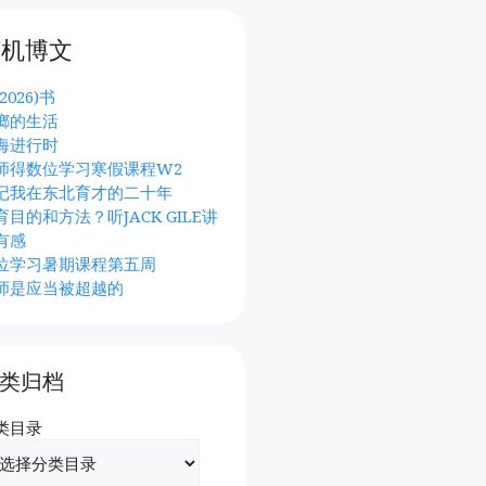
随机博文
2026)书
螂的生活
海进行时
师得数位学习寒假课程W2
记我在东北育才的二十年
育目的和方法？听JACK GILE讲
有感
位学习暑期课程第五周
师是应当被超越的
类归档
类目录