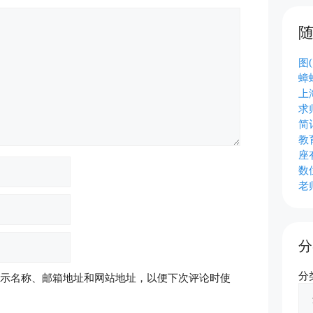
图(
蟑
上
求
简
教
座
数
老
分
分
示名称、邮箱地址和网站地址，以便下次评论时使