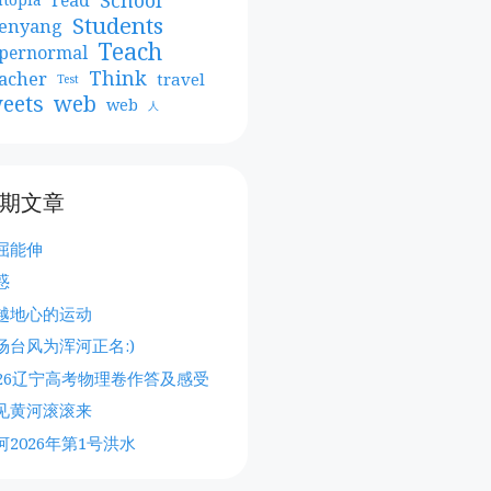
Students
enyang
Teach
pernormal
Think
acher
travel
Test
web
eets
web
人
期文章
屈能伸
惑
越地心的运动
场台风为浑河正名:)
026辽宁高考物理卷作答及感受
见黄河滚滚来
河2026年第1号洪水