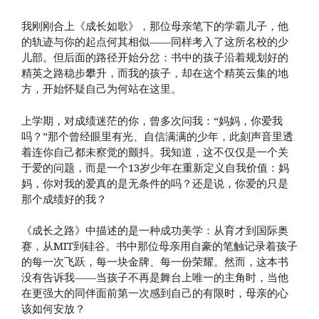
我刚刚合上《成长如歌》，那位母亲笔下的学霸儿子，他
的轨迹与你的起点何其相似——同样考入了这所名校的少
儿部。但后面的路径开始分岔：书中的孩子沿着规划好的
精英之路稳步攀升，而我的孩子，却在这个精英云集的地
方，开始怀疑自己为何站在这里。
上学期，对成绩迷茫的你，曾多次问我：“妈妈，你爱我
吗？”那个曾经眼里有光、自信满满的少年，此刻声音里透
着连你自己都未察觉的颤抖。我知道，这不仅仅是一个关
于爱的问题，而是一个13岁少年在重新定义自我价值：妈
妈，你对我的爱真的是无条件的吗？还是说，你爱的只是
那个成绩好的我？
《成长之路》中描述的是一种成功美学：从育才到国际奥
赛，从MIT到硅谷。书中那位母亲用自豪的笔触记录着孩子
的每一次飞跃，每一块金牌、每一份荣耀。然而，这本书
没有告诉我——当孩子不再是舞台上唯一的主角时，当他
在更强大的同伴面前第一次感到自己的有限时，母亲的心
该如何安放？