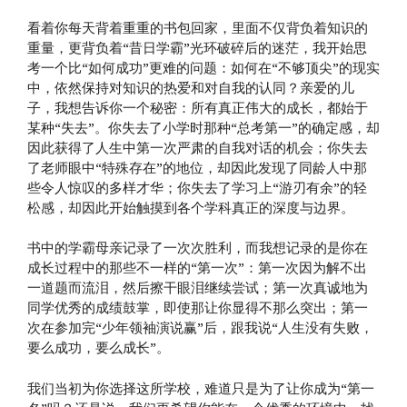
看着你每天背着重重的书包回家，里面不仅背负着知识的
重量，更背负着“昔日学霸”光环破碎后的迷茫，我开始思
考一个比“如何成功”更难的问题：如何在“不够顶尖”的现实
中，依然保持对知识的热爱和对自我的认同？亲爱的儿
子，我想告诉你一个秘密：所有真正伟大的成长，都始于
某种“失去”。你失去了小学时那种“总考第一”的确定感，却
因此获得了人生中第一次严肃的自我对话的机会；你失去
了老师眼中“特殊存在”的地位，却因此发现了同龄人中那
些令人惊叹的多样才华；你失去了学习上“游刃有余”的轻
松感，却因此开始触摸到各个学科真正的深度与边界。
书中的学霸母亲记录了一次次胜利，而我想记录的是你在
成长过程中的那些不一样的“第一次”：第一次因为解不出
一道题而流泪，然后擦干眼泪继续尝试；第一次真诚地为
同学优秀的成绩鼓掌，即使那让你显得不那么突出；第一
次在参加完“少年领袖演说赢”后，跟我说“人生没有失败，
要么成功，要么成长”。
我们当初为你选择这所学校，难道只是为了让你成为“第一