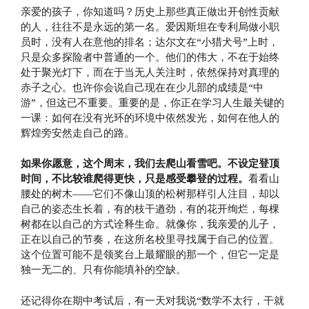
亲爱的孩子，你知道吗？历史上那些真正做出开创性贡献
的人，往往不是永远的第一名。爱因斯坦在专利局做小职
员时，没有人在意他的排名；达尔文在“小猎犬号”上时，
只是众多探险者中普通的一个。他们的伟大，不在于始终
处于聚光灯下，而在于当无人关注时，依然保持对真理的
赤子之心。也许你会说自己现在在少儿部的成绩是“中
游”，但这已不重要。重要的是，你正在学习人生最关键的
一课：如何在没有光环的环境中依然发光，如何在他人的
辉煌旁安然走自己的路。
如果你愿意，这个周末，我们去爬山看雪吧。不设定登顶
时间，不比较谁爬得更快，只是感受攀登的过程。
看看山
腰处的树木——它们不像山顶的松树那样引人注目，却以
自己的姿态生长着，有的枝干遒劲，有的花开绚烂，每棵
树都在以自己的方式诠释生命。就像你，我亲爱的儿子，
正在以自己的节奏，在这所名校里寻找属于自己的位置。
这个位置可能不是领奖台上最耀眼的那一个，但它一定是
独一无二的、只有你能填补的空缺。
还记得你在期中考试后，有一天对我说“数学不太行，干就