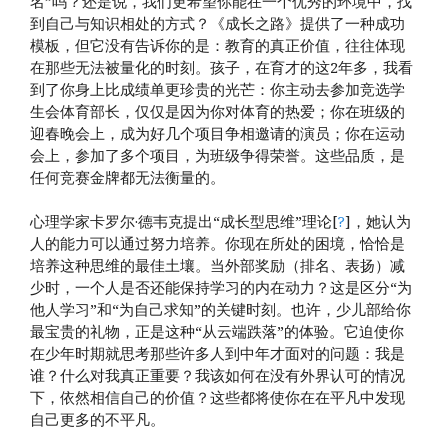
名”吗？还是说，我们更希望你能在一个优秀的环境中，找
到自己与知识相处的方式？《成长之路》提供了一种成功
模板，但它没有告诉你的是：教育的真正价值，往往体现
在那些无法被量化的时刻。孩子，在育才的这2年多，我看
到了你身上比成绩单更珍贵的光芒：你主动去参加竞选学
生会体育部长，仅仅是因为你对体育的热爱；你在班级的
迎春晚会上，成为好几个项目争相邀请的演员；你在运动
会上，参加了多个项目，为班级争得荣誉。这些品质，是
任何竞赛金牌都无法衡量的。
心理学家卡罗尔·德韦克提出“成长型思维”理论[
?
]，她认为
人的能力可以通过努力培养。你现在所处的困境，恰恰是
培养这种思维的最佳土壤。当外部奖励（排名、表扬）减
少时，一个人是否还能保持学习的内在动力？这是区分“为
他人学习”和“为自己求知”的关键时刻。也许，少儿部给你
最宝贵的礼物，正是这种“从云端跌落”的体验。它迫使你
在少年时期就思考那些许多人到中年才面对的问题：我是
谁？什么对我真正重要？我该如何在没有外界认可的情况
下，依然相信自己的价值？这些都将使你在在平凡中发现
自己更多的不平凡。