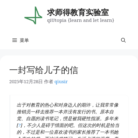
跳
至
求师得教育实验室
内
qiUtopia {learn and let learn}
容
菜单
一封写给儿子的信
2025年12月28日
作者
qiusir
出于对教育的热心和对身边人的期许，让我常常像
推销员一样去推荐一本并没有发行的书。原本自
觉、自愿的读书笔记，愣是被我硬性指派。多年来
[
?
]，不少人是碍于情面的吧。但这次的时机是恰当
的，不过是和一位喜欢读书的家长推荐了一本书她