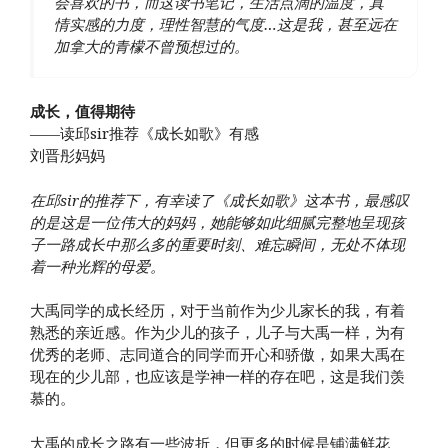
会喜欢的书，而这读书笔记，生活点滴的温度，真
情实感的力度，理性智慧的气度…这是我，甚至远在
加拿大的青檬不曾预想过的。
成长，值得期待
——读邱sir推荐《成长如歌》有感
刘晋彤妈妈
在邱sir的推荐下，有幸读了《成长如歌》这本书，最感叹
的是这是一位伟大的妈妈，她能够如此细腻完整地呈现孩
子一路成长中那么多的重要时刻、难忘瞬间，无处不体现
着一种光辉的母爱。
大禹同学的成长经历，对于当前作为少儿家长的我，有着
熟悉的亲近感。作为少儿的孩子，儿子与大禹一样，为有
优秀的老师、志同道合的同学而开心和骄傲，如果大禹在
现在的少儿部，也应该是学神一样的存在吧，这是我们羡
慕的。
大禹的成长之路有一些波折，但更多的时候是铺满鲜花