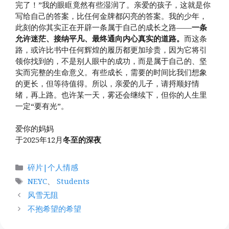
完了！”我的眼眶竟然有些湿润了。亲爱的孩子，这就是你
写给自己的答案，比任何金牌都闪亮的答案。我的少年，
此刻的你其实正在开辟一条属于自己的成长之路——
一条
允许迷茫、接纳平凡、最终通向内心真实的道路。
而这条
路，或许比书中任何辉煌的履历都更加珍贵，因为它将引
领你找到的，不是别人眼中的成功，而是属于自己的、坚
实而完整的生命意义。有些成长，需要的时间比我们想象
的更长，但等待值得。所以，亲爱的儿子，请捋顺好情
绪，再上路。也许某一天，雾还会继续下，但你的人生里
一定“要有光”。
爱你的妈妈
于2025年12月
冬至的深夜
分
碎片|个人情感
类
标
NEYC
、
Students
签
风雪无阻
不抱希望的希望