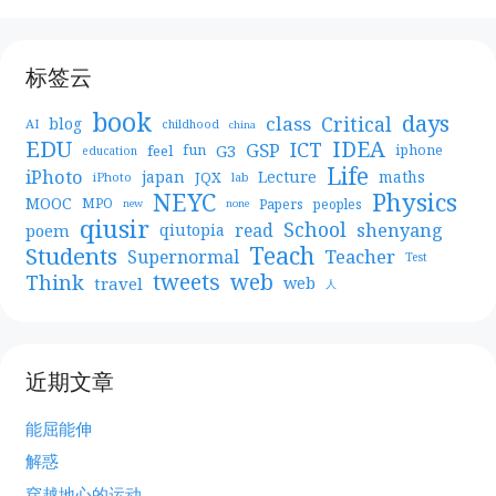
标签云
book
days
Critical
class
blog
AI
childhood
china
EDU
IDEA
ICT
GSP
G3
feel
fun
iphone
education
Life
iPhoto
japan
Lecture
maths
JQX
iPhoto
lab
NEYC
Physics
MOOC
MPO
Papers
peoples
new
none
qiusir
School
shenyang
read
poem
qiutopia
Teach
Students
Teacher
Supernormal
Test
web
tweets
Think
travel
web
人
近期文章
能屈能伸
解惑
穿越地心的运动