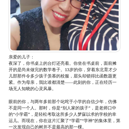
亲爱的儿子：
夜深了，你书桌上的台灯还亮着。你坐在书桌前，面前摊
开的是尚未做完的数学卷子。13岁的你，穿着东北育才少
儿部那件令多少孩子羡慕的校服，眉头却锁得比函数题更
紧。作为母亲，我比谁都清楚——此刻的你，正在经历一
场无人知晓的心灵风暴。
眼前的你，与两年多前那个叱咤于小学的自信少年，仿佛
不是同一个人。那时，你是“别人家的孩子”，是老师口中
的“小学霸”，是轻松考取这所多少人梦寐以求的学校的幸
运儿。而现在，你在这片汇聚了“学霸”“学神”的集体里，第
一次发现自己的树并不是最高的那一棵。