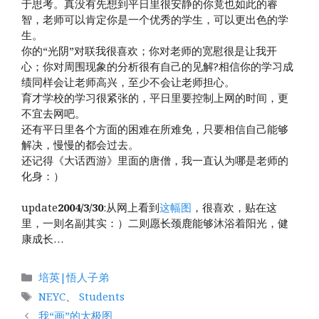
于思考。真没有先想到平日里很安静的你竟也如此的睿
智，老师可以肯定你是一个优秀的学生，可以更出色的学
生。
你的“光阴”对联我很喜欢；你对老师的宽慰很是让我开
心；你对周围现象的分析很有自己的见解?相信你的学习成
绩同样会让老师高兴，至少不会让老师担心。
育才学校的学习很紧张的，平日里要控制上网的时间，更
不宜去网吧。
还有平日里各个方面的困难在所难免，只要相信自己能够
解决，慢慢的都会过去。
还记得《大话西游》里面的唐僧，我一直认为哪是老师的
化身：）
update
2004/3/30
:从网上看到
这幅图
，很喜欢，贴在这
里，一则名副其实：）二则愿长颈鹿能够沐浴着阳光，健
康成长…
分
培英|悟人子弟
类
标
NEYC
、
Students
签
我“画”的太极图