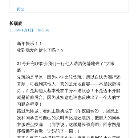
回复
长颈鹿
2005年1月1日 下午5:54
新年快乐！！
收到我发的贺卡了吗？？
31号开完联欢会我们一行七人浩浩荡荡地去了“大家
庭”。
先玩的是旱冰，因为小学比较贪玩，所以自认为溜得还
算顺，可看到其他人，真的是无地自容——不是我滑得
烂，而是其他人基本处在半身不遂状态！不是迈不开腿
就是前仰后合。因为其实这也许也反映出了一个人的学
习勤奋程度！
路过恐怖城，看到主题换成了《午夜凶铃2》，回想上
次和同学去时自己的尖叫声比鬼还凄厉，把胆大的同学
衣服差点抠漏！（同学说，这哪是长颈鹿啊）回家愣是
吓得睡不着觉，让妈陪了一周：）
其实自己不知偷摸想了多少次：有谁会想到这小小喧闹