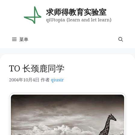
跳
至
求师得教育实验室
内
qiUtopia {learn and let learn}
容
菜单
TO 长颈鹿同学
2004年10月4日
作者
qiusir