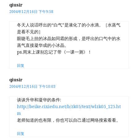
qiusir
2004年12月16日 下午9:58
冬天人说话呼出的“白气”是液化了的小水滴。［水蒸气
是看不见的］
眼睫毛上挂的冰晶如同霜的形成，是呼出的口气中的水
蒸气直接凝华成的小冰晶。
ps.周末上课别忘记了带《一课一测》！
回复
qiusir
2004年12月16日 下午10:03
谈谈升华和凝华的条件:
http://beike.cixiedu.net/b/zk05/text/wlzk05_125.ht
m
老师知道的也有限，你也可以自己通过网络搜索看看。
回复