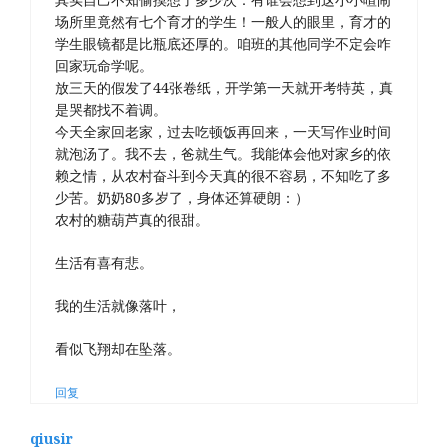
场所里竟然有七个育才的学生！一般人的眼里，育才的
学生眼镜都是比瓶底还厚的。咱班的其他同学不定会咋
回家玩命学呢。
放三天的假发了44张卷纸，开学第一天就开考特英，真
是哭都找不着调。
今天全家回老家，过去吃顿饭再回来，一天写作业时间
就泡汤了。我不去，爸就生气。我能体会他对家乡的依
赖之情，从农村奋斗到今天真的很不容易，不知吃了多
少苦。奶奶80多岁了，身体还算硬朗：）
农村的糖葫芦真的很甜。
生活有喜有悲。
我的生活就像落叶，
看似飞翔却在坠落。
回复
qiusir