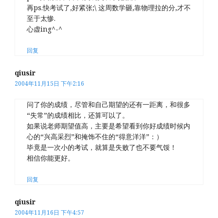
再ps.快考试了,好紧张;\ 这周数学砸,靠物理拉的分,才不
至于太惨.
心虚ing^-^
回复
qiusir
2004年11月15日 下午2:16
问了你的成绩，尽管和自己期望的还有一距离，和很多
“失常”的成绩相比，还算可以了。
如果说老师期望值高，主要是希望看到你好成绩时候内
心的“兴高采烈”和掩饰不住的“得意洋洋”：）
毕竟是一次小的考试，就算是失败了也不要气馁！
相信你能更好。
回复
qiusir
2004年11月16日 下午4:57