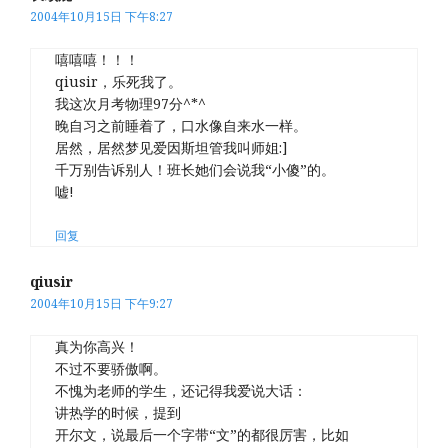
2004年10月15日 下午8:27
嘻嘻嘻！！！
qiusir，乐死我了。
我这次月考物理97分^*^
晚自习之前睡着了，口水像自来水一样。
居然，居然梦见爱因斯坦管我叫师姐:]
千万别告诉别人！班长她们会说我“小傻”的。
嘘!
回复
qiusir
2004年10月15日 下午9:27
真为你高兴！
不过不要骄傲啊。
不愧为老师的学生，还记得我爱说大话：
讲热学的时候，提到
开尔文，说最后一个字带“文”的都很厉害，比如