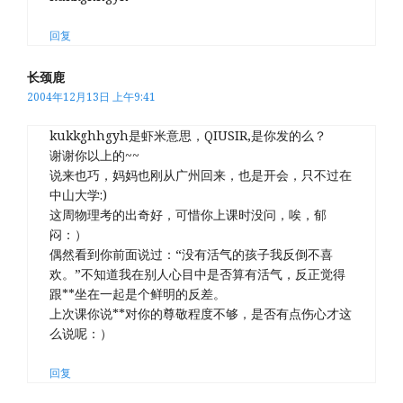
回复
长颈鹿
2004年12月13日 上午9:41
kukkghhgyh是虾米意思，QIUSIR,是你发的么？
谢谢你以上的~~
说来也巧，妈妈也刚从广州回来，也是开会，只不过在
中山大学:)
这周物理考的出奇好，可惜你上课时没问，唉，郁
闷：）
偶然看到你前面说过：“没有活气的孩子我反倒不喜
欢。”不知道我在别人心目中是否算有活气，反正觉得
跟**坐在一起是个鲜明的反差。
上次课你说**对你的尊敬程度不够，是否有点伤心才这
么说呢：）
回复