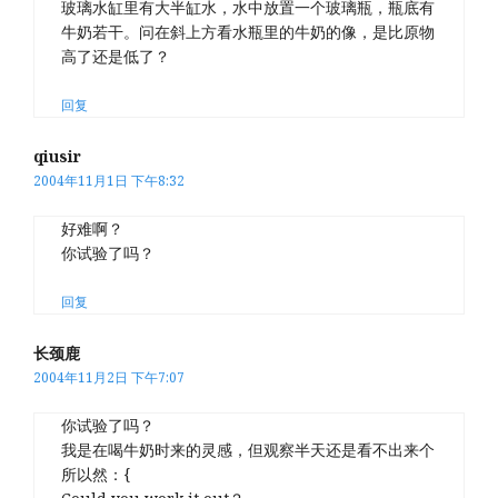
玻璃水缸里有大半缸水，水中放置一个玻璃瓶，瓶底有
牛奶若干。问在斜上方看水瓶里的牛奶的像，是比原物
高了还是低了？
回复
qiusir
2004年11月1日 下午8:32
好难啊？
你试验了吗？
回复
长颈鹿
2004年11月2日 下午7:07
你试验了吗？
我是在喝牛奶时来的灵感，但观察半天还是看不出来个
所以然：{