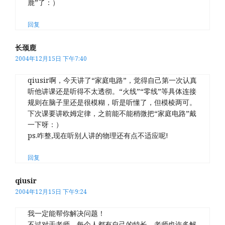
鹿”了：）
回复
长颈鹿
2004年12月15日 下午7:40
qiusir啊，今天讲了“家庭电路”，觉得自己第一次认真
听他讲课还是听得不太透彻。“火线”“零线”等具体连接
规则在脑子里还是很模糊，听是听懂了，但模棱两可。
下次课要讲欧姆定律，之前能不能稍微把“家庭电路”戴
一下呀：）
ps.咋整,现在听别人讲的物理还有点不适应呢!
回复
qiusir
2004年12月15日 下午9:24
我一定能帮你解决问题！
不过对于老师，每个人都有自己的特长，老师也许多解