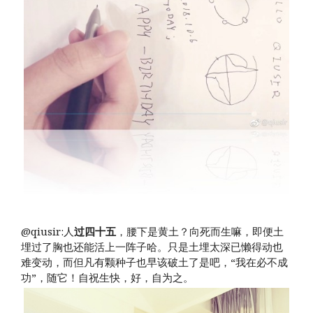
@qiusir:人
过四十五
，腰下是黄土？向死而生嘛，即便土
埋过了胸也还能活上一阵子哈。只是土埋太深已懒得动也
难变动，而但凡有颗种子也早该破土了是吧，“我在必不成
功”，随它！自祝生快，好，自为之。 ​​​​