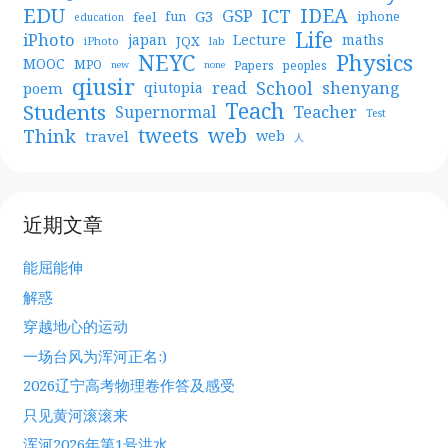
EDU
IDEA
ICT
GSP
G3
feel
fun
iphone
education
Life
iPhoto
japan
Lecture
maths
JQX
iPhoto
lab
NEYC
Physics
MOOC
MPO
Papers
peoples
new
none
qiusir
School
shenyang
read
poem
qiutopia
Teach
Students
Teacher
Supernormal
Test
web
tweets
Think
travel
web
人
近期文章
能屈能伸
解惑
穿越地心的运动
一场台风为浑河正名:)
2026辽宁高考物理卷作答及感受
只见黄河滚滚来
浑河2026年第1号洪水