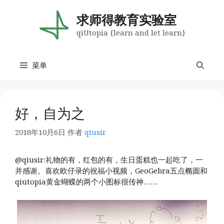
跳
至
求师得教育实验室
内
qiUtopia {learn and let learn}
容
菜单
好，自为之
2018年10月6日
作者
qiusir
@qiusir:礼物的有，红包的有，生日蛋糕也一起吃了，一
并感谢。喜欢欧仔录的祝福小视频，GeoGebra五点椭圆和
qiutopia黄金蝴蝶的两个小图标很传神…… ​​​​