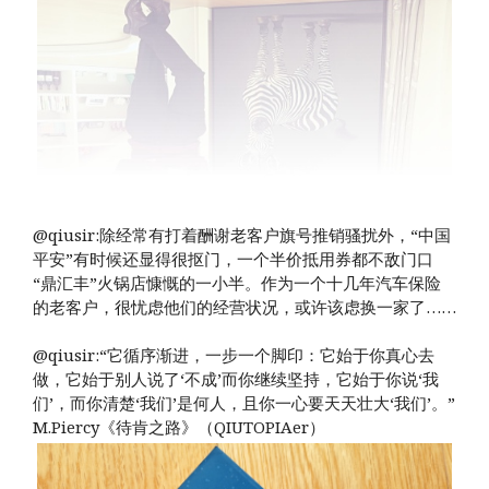
@qiusir:除经常有打着酬谢老客户旗号推销骚扰外，“中国
平安”有时候还显得很抠门，一个半价抵用券都不敌门口
“鼎汇丰”火锅店慷慨的一小半。作为一个十几年汽车保险
的老客户，很忧虑他们的经营状况，或许该虑换一家了……
@qiusir:“它循序渐进，一步一个脚印：它始于你真心去
做，它始于别人说了‘不成’而你继续坚持，它始于你说‘我
们’，而你清楚‘我们’是何人，且你一心要天天壮大‘我们’。”
M.Piercy《待肯之路》（QIUTOPIAer）