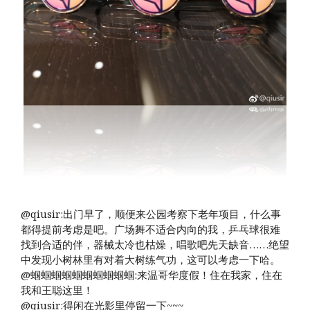
@qiusir:出门早了，顺便来公园考察下老年项目，什么事
都得提前考虑是吧。广场舞不适合内向的我，乒乓球很难
找到合适的伴，器械太冷也枯燥，唱歌吧先天缺音……绝望
中发现小树林里有对着大树练气功，这可以考虑一下哈。
@蝈蝈蝈蝈蝈蝈蝈蝈蝈蝈:来温哥华度假！住在我家，住在
我和王聪这里！
@qiusir:得闲在光影里停留一下~~~