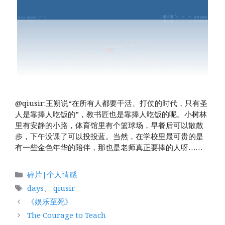
@qiusir:王朔说“在所有人都要干活、打仗的时代，只有圣
人是靠捧人吃饭的”，教书匠也是靠捧人吃饭的呢。小树林
里有安静的小路，体育馆里有个篮球场，早餐后可以散散
步，下午没课了可以投投蓝。当然，在学校里最可贵的是
有一些金色年华的陪伴，那也是老师真正要捧的人呀…… ​​​
分
碎片|个人情感
类
标
days
、
qiusir
签
《娱乐至死》
The Courage to Teach