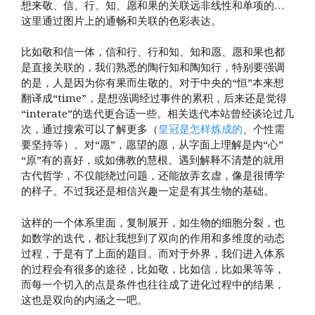
想来敬、信、行、知、愿和果的关联远非线性和单项的…
这里通过图片上的通畅和关联的色彩表达。
比如敬和信一体，信和行、行和知、知和愿、愿和果也都
是直接关联的，我们熟悉的陶行知和陶知行，特别要强调
的是，人是因为你有果而生敬的。对于中央的“恒”本来想
翻译成“time”，是想强调经过事件的累积，后来还是觉得
“interate”的迭代更合适一些。相关迭代本站曾经谈论过几
次，通过搜索可以了解更多（
皇冠是怎样炼成的
、个性需
要坚持等）。对“愿”，愿望的愿，从字面上理解是内“心”
“原”有的喜好，或如佛教的慧根。遇到解释不清楚的就用
古代哲学，不仅能绕过问题，还能故弄玄虚，像是很博学
的样子。不过我还是相信兴趣一定是有其生物的基础。
这样的一个体系里面，复制展开，如生物的细胞分裂，也
如数学的迭代，都让我想到了双向的作用和多维度的动态
过程，于是有了上面的题目。而对于外界，我们进入体系
的过程会有很多的途径，比如敬，比如信，比如果等等，
而每一个切入的点是条件也往往成了进化过程中的结果，
这也是双向的内涵之一吧。