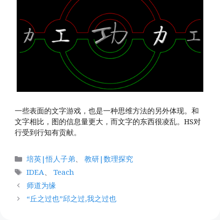
一些表面的文字游戏，也是一种思维方法的另外体现。和
文字相比，图的信息量更大，而文字的东西很凌乱。HS对
行受到行知有贡献。
分
培英|悟人子弟
、
教研|数理探究
类
标
IDEA
、
Teach
签
师道为缘
“丘之过也”邱之过,我之过也