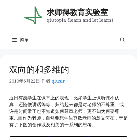
跳
至
求师得教育实验室
内
qiUtopia {learn and let learn}
容
菜单
双向的和多维的
2010年6月22日
作者
qiusir
近日有感学生在课堂上的表现，比如学生上课听课不认
真，还随便讲话等等，归结起来都是对老师的不尊重，或
许是时间常了也不知道如何尊重老师，更不知为何要尊
重…而作为老师，自然要想学生尊敬老师的意义何在…于是
有了下图的创作以及相关的一系列的思考。