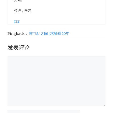
精辟，学习
回复
Pingback：
转“捻”之间|求师得20年
发表评论
评
论
名