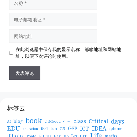
称
电
子
邮
网
箱
站
地
地
在此浏览器中保存我的显示名称、邮箱地址和网站地
址
址
址，以便下次评论时使用。
标签云
book
days
Critical
class
blog
AI
childhood
china
EDU
IDEA
ICT
GSP
G3
feel
fun
iphone
education
Life
iPhoto
japan
Lecture
maths
JQX
iPhoto
lab