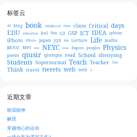
标签云
book
days
Critical
class
blog
AI
childhood
china
EDU
IDEA
ICT
GSP
G3
feel
fun
iphone
education
Life
iPhoto
japan
Lecture
maths
JQX
iPhoto
lab
NEYC
Physics
MOOC
MPO
Papers
peoples
new
none
qiusir
School
shenyang
read
poem
qiutopia
Teach
Students
Teacher
Supernormal
Test
web
tweets
Think
travel
web
人
近期文章
能屈能伸
解惑
穿越地心的运动
一场台风为浑河正名:)