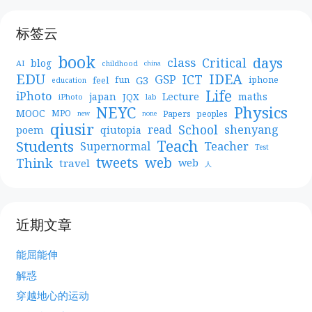
标签云
book
days
Critical
class
blog
AI
childhood
china
EDU
IDEA
ICT
GSP
G3
feel
fun
iphone
education
Life
iPhoto
japan
Lecture
maths
JQX
iPhoto
lab
NEYC
Physics
MOOC
MPO
Papers
peoples
new
none
qiusir
School
shenyang
read
poem
qiutopia
Teach
Students
Teacher
Supernormal
Test
web
tweets
Think
travel
web
人
近期文章
能屈能伸
解惑
穿越地心的运动