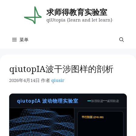
跳
至
求师得教育实验室
内
qiUtopia {learn and let learn}
容
菜单
qiutopIA波干涉图样的剖析
2026年4月14日
作者
qiusir
qiutopIA 波动物理实验室
加强轨迹
减弱轨迹
平行剖面 (Z=0.00)