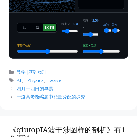
间距 d/
2.50
频率 ω
5.0
旋转
俯仰
λ
S1
S2
BOTH
平行 Z 位移
垂直 X 位移
分
教学|基础物理
类
标
AI
、
Physics
、
wave
签
四月十四日的早晨
一道高考改编题中能量分配的探究
《qiutopIA波干涉图样的剖析》有1