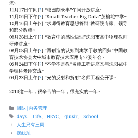
流~
11月17日午间[
?
] “校园刻录事”午间开放讲座~
11月06日下午[
?
] “Small Teacher Big Data”茨榆坨中学~
10月16日上午[?] “求师得教育思想答辩”教研院专家、领导
和部分教师~
08月28日上午[
?
] “教育中的感性悟理”沈阳市高中物理教师
研修讲座~
08月08日上午[
?
] “再创造的认知到寓学于教的回归”中国教
育技术协会大中城市教育技术应用专业委年会~
05月24日下午[
?
] “不学不是教”名师工程讲座又与沈阳40中
学理科老师交流~
04月23日上午[
?
] “光的反射和折射”名师工程公开课~
2013这一年，很辛苦的一年，很充实的一年~
分
团队|内务管理
类
标
days
、
Life
、
NEYC
、
qiusir
、
School
签
人生只有三周
摆线系