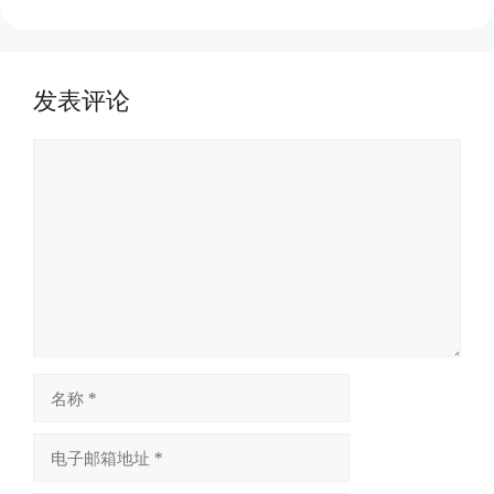
发表评论
评
论
名
称
电
子
邮