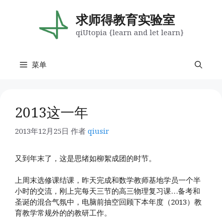
跳
至
求师得教育实验室
内
qiUtopia {learn and let learn}
容
菜单
2013这一年
2013年12月25日
作者
qiusir
又到年末了，这是思绪如柳絮成团的时节。
上周末选修课结课，昨天完成和数学教师基地学员一个半
小时的交流，刚上完每天三节的高三物理复习课…备考和
圣诞的混合气氛中，电脑前抽空回顾下本年度（2013）教
育教学常规外的的教研工作。