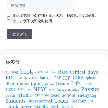
网
箱
站
地
地
在此浏览器中保存我的显示名称、邮箱地址和网站地
址
址
址，以便下次评论时使用。
标签云
book
days
Critical
class
blog
AI
childhood
china
EDU
IDEA
ICT
GSP
G3
feel
fun
iphone
education
Life
iPhoto
japan
Lecture
maths
JQX
iPhoto
lab
NEYC
Physics
MOOC
MPO
Papers
peoples
new
none
qiusir
School
shenyang
read
poem
qiutopia
Teach
Students
Teacher
Supernormal
Test
web
tweets
Think
travel
web
人