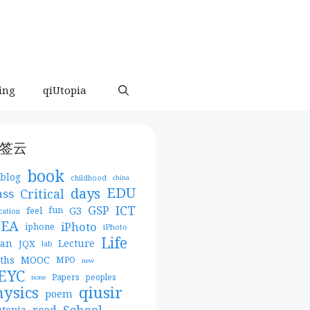
ing
qiUtopia
签云
book
blog
childhood
china
days
EDU
Critical
ass
ICT
GSP
G3
feel
fun
cation
DEA
iPhoto
iphone
iPhoto
Life
pan
Lecture
JQX
lab
MOOC
ths
MPO
new
EYC
Papers
peoples
none
qiusir
hysics
poem
School
read
utopia