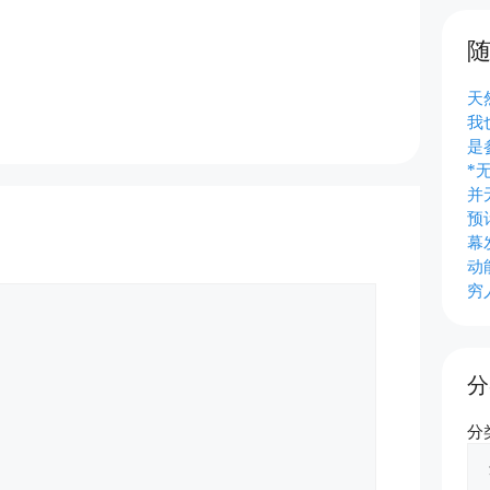
天
我
是
*
并
预
幕
动
穷
分
分