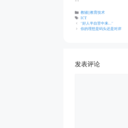
分
教辅|教育技术
类
标
ICT
签
“好人半自苦中来…”
你的理想是码头还是对岸
发表评论
评
论