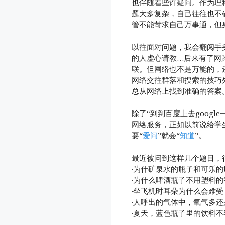
也伴随着些许疑问。作为理
题大多复杂，自己往往也不
管不能苛求自己万事通，但
以往面对问题，我会翻阅手
的人虚心请教…后来有了网
联。但网络也不是万能的，
网络交往群落和搜索的技巧
总从网络上找到准确的答案
除了“到到百度上去google
网络服务，正如以前说给学
要“
爱问
”就会“
知道
”。
最近被问到这样几个题目，
·为什矿泉水的瓶子和可乐的
·为什么啤酒瓶子不用塑料的
·坐飞机时耳朵为什么会难受
·人呼出的气体中，氧气多还
·夏天，蓝色瓶子里的饮料不
…