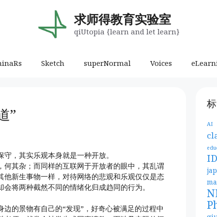
求师得教育实验室
qiUtopia {learn and let learn}
minaRs
Sketch
superNormal
Voices
eLearn
标
道”
AI
cl
edu
保守，其实乐观本身就是一种开放。
I
，何其杂；而同样的互联网于开放者的眼中，其乱谓
ja
其他新生事物一样，对待网络的悲观和乐观仅仅是态
ma
却会将两种截然不同的情绪化归成趋同的行为。
N
P
身边的景物有自己的“发现”，好奇心被满足的过程中
qi