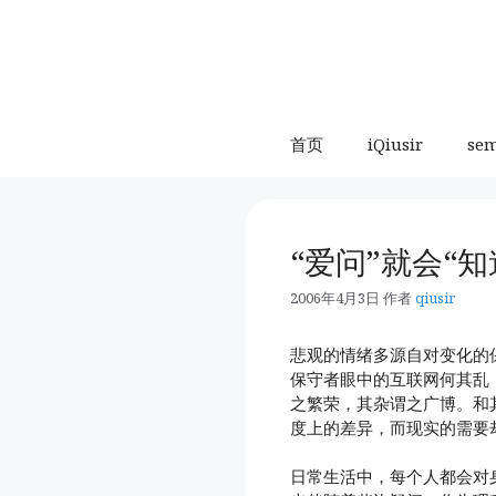
跳
至
内
容
首页
iQiusir
se
“爱问”就会“知
2006年4月3日
作者
qiusir
悲观的情绪多源自对变化的
保守者眼中的互联网何其乱
之繁荣，其杂谓之广博。和
度上的差异，而现实的需要
日常生活中，每个人都会对