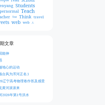
Students
enyang
Teach
pernormal
Think
acher
travel
Test
web
eets
web
人
期文章
屈能伸
惑
越地心的运动
场台风为浑河正名:)
026辽宁高考物理卷作答及感受
见黄河滚滚来
河2026年第1号洪水