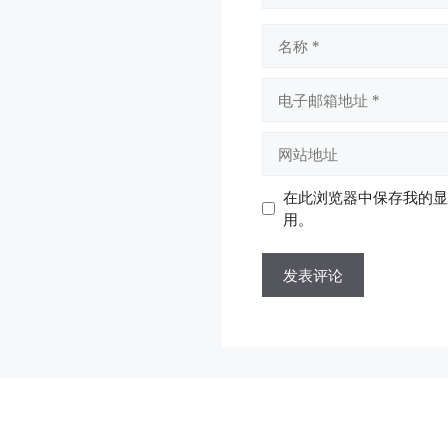
名
称
电
子
邮
网
箱
站
地
地
在此浏览器中保存我的显
址
址
用。