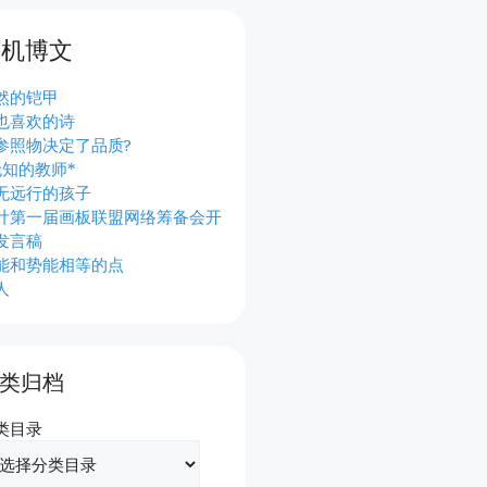
随机博文
然的铠甲
也喜欢的诗
参照物决定了品质?
无知的教师*
无远行的孩子
计第一届画板联盟网络筹备会开
发言稿
能和势能相等的点
人
类归档
类目录