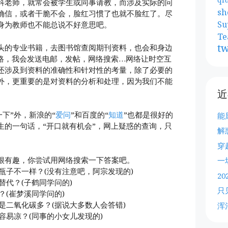
科老师，就常会被学生或同事请教，而涉及实际的问
sh
确信，或者干脆不会，脸红习惯了也就不脸红了。尽
Su
身为教师也不能总说不好意思吧。
Te
tw
头的专业书籍，去图书馆查阅期刊资料，也会和身边
路，我会发送电邮，发帖，网络搜索…网络让时空互
还涉及到资料的准确性和针对性的考量，除了必要的
外，更重要的是对资料的分析和处理，因为我们不能
近
。
一下”外，新浪的“
爱问
”和百度的“
知道
”也都是很好的
能
生的一句话，“开口就有机会”，网上疑惑的查询，只
解
穿
很有趣，你尝试用网络搜索一下答案吧。
一
瓶子不一样？(没有注意吧，阿宗发现的)
2
替代？(子鹤同学问的)
只
？(崔梦溪同学问的)
是二氧化碳多？(据说大多数人会答错)
浑
容易凉？(同事的小女儿发现的)