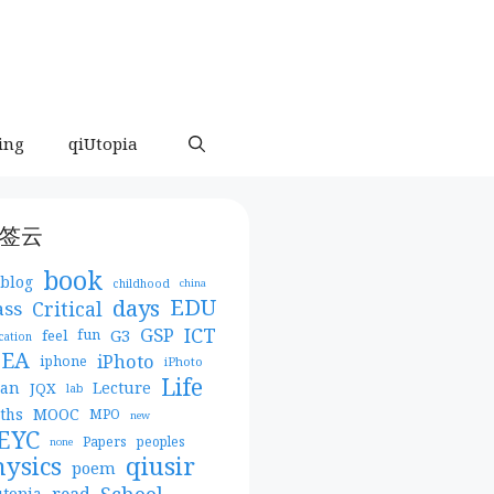
ing
qiUtopia
签云
book
blog
childhood
china
days
EDU
Critical
ass
ICT
GSP
G3
feel
fun
cation
DEA
iPhoto
iphone
iPhoto
Life
pan
Lecture
JQX
lab
MOOC
ths
MPO
new
EYC
Papers
peoples
none
qiusir
hysics
poem
School
read
utopia