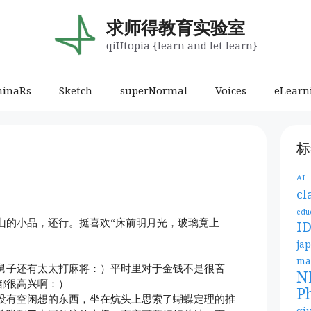
求师得教育实验室
qiUtopia {learn and let learn}
minaRs
Sketch
superNormal
Voices
eLearn
标
！
AI
cl
edu
山的小品，还行。挺喜欢“床前明月光，玻璃竟上
I
ja
ma
舅子还有太太打麻将：）平时里对于金钱不是很吝
N
都很高兴啊：）
P
没有空闲想的东西，坐在炕头上思索了蝴蝶定理的推
qi