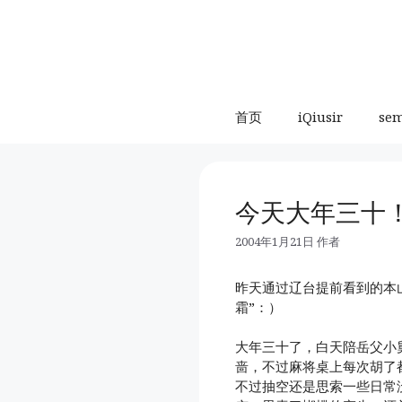
跳
至
内
容
首页
iQiusir
se
今天大年三十
2004年1月21日
作者
昨天通过辽台提前看到的本
霜”：）
大年三十了，白天陪岳父小
啬，不过麻将桌上每次胡了
不过抽空还是思索一些日常