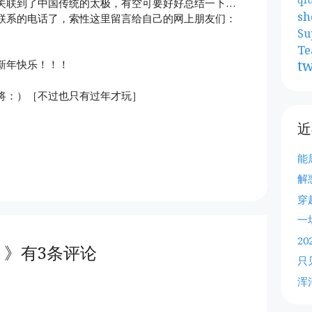
关联到了中国传统的太极，有空可要好好总结一下…
sh
联系的电话了，索性这里留言给自己的网上朋友们：
Su
Te
tw
新年快乐！！！
将：）［不过也只有过年才玩］
近
能
解
穿
一
2
》有3条评论
只
浑