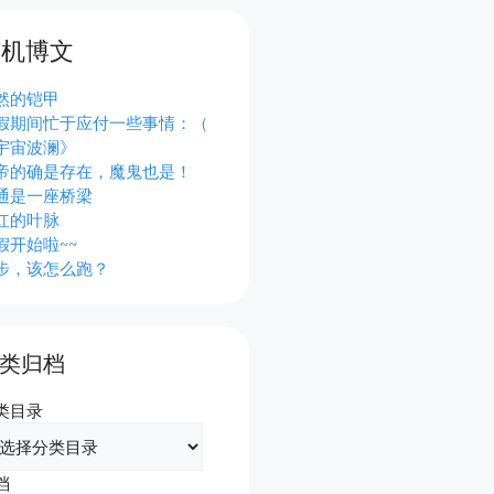
随机博文
然的铠甲
假期间忙于应付一些事情：（
宇宙波澜》
帝的确是存在，魔鬼也是！
通是一座桥梁
红的叶脉
假开始啦~~
步，该怎么跑？
类归档
类目录
档