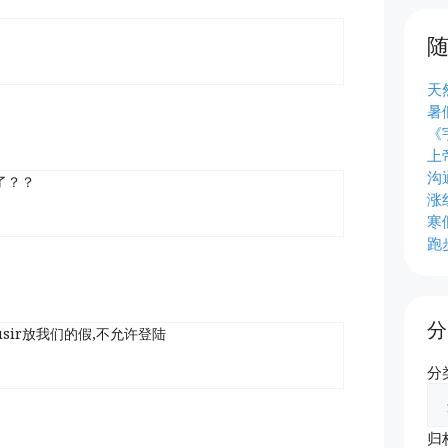
。
天
暑
《
上
沟
了？？
涨
寒
跑
分
sir放我们的假,不允许登陆
分
归