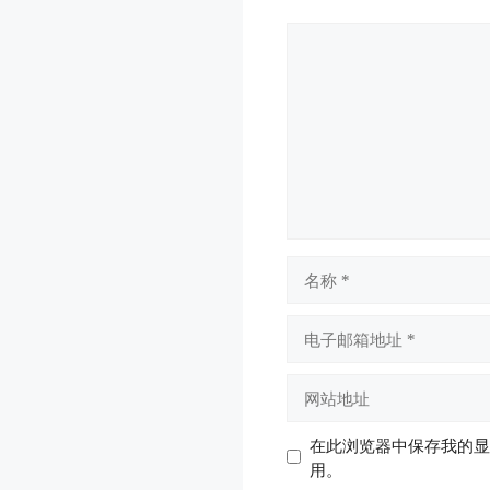
评
论
名
称
电
子
邮
网
箱
站
地
地
在此浏览器中保存我的显
址
址
用。