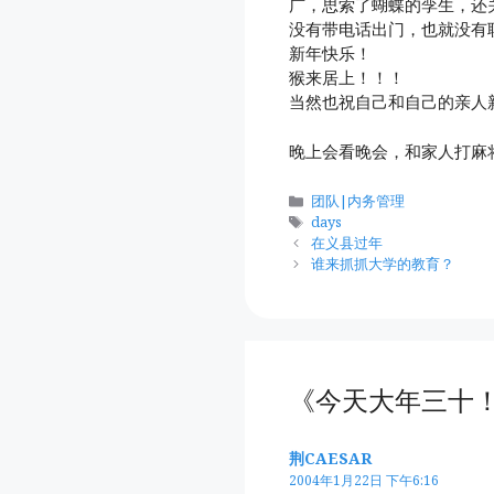
广，思索了蝴蝶的孪生，还
没有带电话出门，也就没有
新年快乐！
猴来居上！！！
当然也祝自己和自己的亲人
晚上会看晚会，和家人打麻
分
团队|内务管理
类
标
days
签
在义县过年
谁来抓抓大学的教育？
《今天大年三十！
荆CAESAR
2004年1月22日 下午6:16