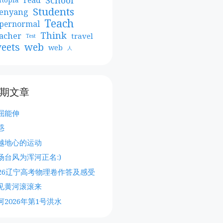
Students
enyang
Teach
pernormal
Think
acher
travel
Test
web
eets
web
人
期文章
屈能伸
惑
越地心的运动
场台风为浑河正名:)
026辽宁高考物理卷作答及感受
见黄河滚滚来
河2026年第1号洪水