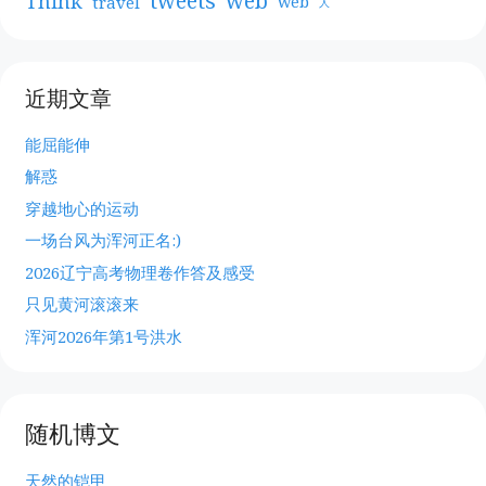
web
tweets
Think
travel
web
人
近期文章
能屈能伸
解惑
穿越地心的运动
一场台风为浑河正名:)
2026辽宁高考物理卷作答及感受
只见黄河滚滚来
浑河2026年第1号洪水
随机博文
天然的铠甲