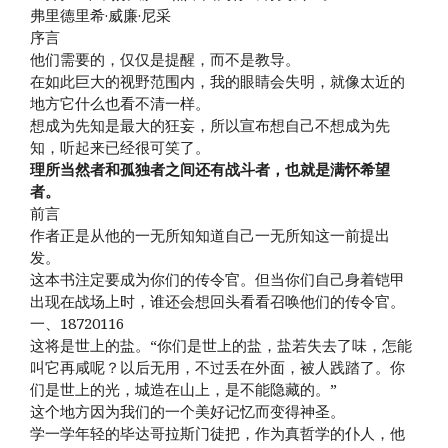
弗里德里希·威廉·尼采
序言
他们需要的，仅仅是提醒，而不是教导。
在如此巨大的视野范围内，我的眼睛会失明，就像太近的
地方它什么也看不清一样。
想成为先知是最大的狂妄，所以宣布想自己不想成为先
知，听起来已经很可笑了。
理所当然者和孤独者之间还有战斗者，也就是满怀希望
者。
前言
作者正是从他的一无所知知道自己一无所知这一前提出
发。
这本书注定要成为你们的传令官。但当你们自己身着铠甲
出现在战场上时，谁还会想回头看看召唤他们的传令官。
一、18720116
这将是世上的盐。“你们是世上的盐，盐若失去了味，怎能
叫它再咸呢？以后无用，不过丢在外面，被人践踏了。你
们是世上的光，城造在山上，是不能隐藏的。”
这个地方因为我们的一个美好记忆而变得神圣。
学一学年轻的毕达哥拉斯门徒把，作为真哲学的仆人，他