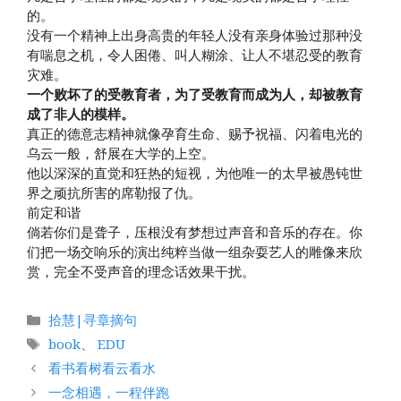
的。
没有一个精神上出身高贵的年轻人没有亲身体验过那种没
有喘息之机，令人困倦、叫人糊涂、让人不堪忍受的教育
灾难。
一个败坏了的受教育者，为了受教育而成为人，却被教育
成了非人的模样。
真正的德意志精神就像孕育生命、赐予祝福、闪着电光的
乌云一般，舒展在大学的上空。
他以深深的直觉和狂热的短视，为他唯一的太早被愚钝世
界之顽抗所害的席勒报了仇。
前定和谐
倘若你们是聋子，压根没有梦想过声音和音乐的存在。你
们把一场交响乐的演出纯粹当做一组杂耍艺人的雕像来欣
赏，完全不受声音的理念话效果干扰。
分
拾慧|寻章摘句
类
标
book
、
EDU
签
看书看树看云看水
一念相遇，一程伴跑