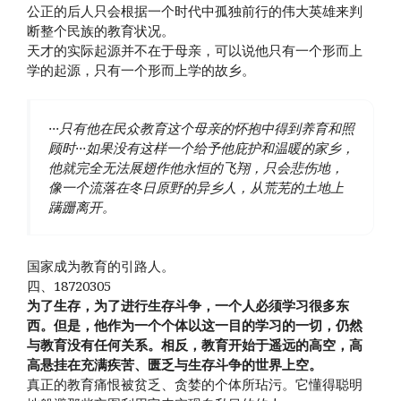
公正的后人只会根据一个时代中孤独前行的伟大英雄来判
断整个民族的教育状况。
天才的实际起源并不在于母亲，可以说他只有一个形而上
学的起源，只有一个形而上学的故乡。
···只有他在民众教育这个母亲的怀抱中得到养育和照
顾时···如果没有这样一个给予他庇护和温暖的家乡，
他就完全无法展翅作他永恒的飞翔，只会悲伤地，
像一个流落在冬日原野的异乡人，从荒芜的土地上
蹒跚离开。
国家成为教育的引路人。
四、18720305
为了生存，为了进行生存斗争，一个人必须学习很多东
西。但是，他作为一个个体以这一目的学习的一切，仍然
与教育没有任何关系。相反，教育开始于遥远的高空，高
高悬挂在充满疾苦、匮乏与生存斗争的世界上空。
真正的教育痛恨被贫乏、贪婪的个体所玷污。它懂得聪明