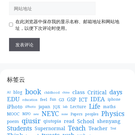
邮
网
箱
站
地
地
在此浏览器中保存我的显示名称、邮箱地址和网站地
址
址
址，以便下次评论时使用。
标签云
book
days
Critical
class
blog
AI
childhood
china
EDU
IDEA
ICT
GSP
G3
feel
fun
iphone
education
Life
iPhoto
japan
Lecture
maths
JQX
iPhoto
lab
NEYC
Physics
MOOC
MPO
Papers
peoples
new
none
qiusir
School
shenyang
read
poem
qiutopia
Teach
Students
Teacher
Supernormal
Test