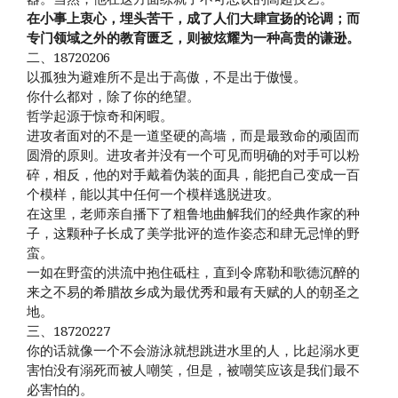
在小事上衷心，埋头苦干，成了人们大肆宣扬的论调；而
专门领域之外的教育匮乏，则被炫耀为一种高贵的谦逊。
二、18720206
以孤独为避难所不是出于高傲，不是出于傲慢。
你什么都对，除了你的绝望。
哲学起源于惊奇和闲暇。
进攻者面对的不是一道坚硬的高墙，而是最致命的顽固而
圆滑的原则。进攻者并没有一个可见而明确的对手可以粉
碎，相反，他的对手戴着伪装的面具，能把自己变成一百
个模样，能以其中任何一个模样逃脱进攻。
在这里，老师亲自播下了粗鲁地曲解我们的经典作家的种
子，这颗种子长成了美学批评的造作姿态和肆无忌惮的野
蛮。
一如在野蛮的洪流中抱住砥柱，直到令席勒和歌德沉醉的
来之不易的希腊故乡成为最优秀和最有天赋的人的朝圣之
地。
三、18720227
你的话就像一个不会游泳就想跳进水里的人，比起溺水更
害怕没有溺死而被人嘲笑，但是，被嘲笑应该是我们最不
必害怕的。