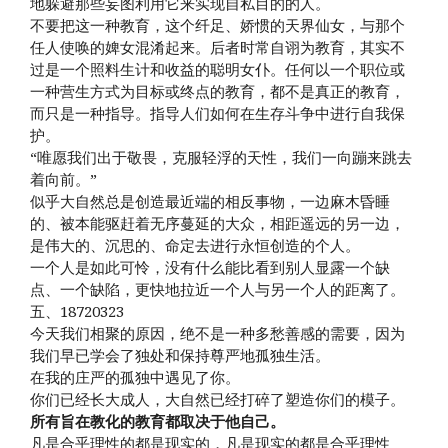
地躲避那些妄图利用它来实现自私目的的人。
不要把这一种教育，这个纤足、娇惯的天界仙女，与那个
任人使唤的婢女混淆起来。后者时常自诩为教育，其实不
过是一个照料生计和收益的聪明女仆。任何以一个职位或
一种营生方式为目标或终点的教育，都不是真正的教育，
而只是一种指导。指导人们如何在生存斗争中进行自我保
护。
“唯愿我们出于敬畏，克服轻浮的天性，我们一向蹦来跳去
着向前。”
似乎大自然总是创造最近端的相反事物，一边麻木昏睡
的、被本能驱赶着无序蔓延的大众，相距遥远的另一边，
是伟大的、沉思的、命定去进行永恒创造的个人。
一个人是如此可怜，没有什么能比看到别人显露一个缺
点、一个缺陷，更快地拉近一个人与另一个人的距离了。
五、18720323
今天我们相聚的原因，绝不是一种多愁善感的需要，因为
我们早已学会了独处和保持尊严地孤独生活。
在我的庄严的孤独中遇见了你。
你们已经长大成人，大自然已经打碎了塑造你们的模子。
所有旨在教化的教育都取决于他自己。
凡是合乎理性的都是现实的，凡是现实的都是合乎理性