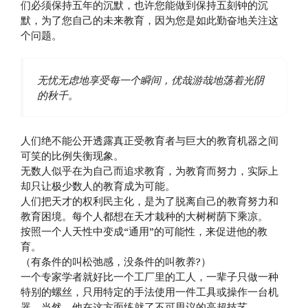
们必须保持五年的沉默，也许您能做到保持五刻钟的沉
默，为了您自己的未来教育，因为您是如此勤奋地关注这
个问题。
无忧无虑地享受每一个瞬间，优哉游哉地荡着光阴
的秋千。
人们绝不能公开透露真正受教育者与巨大的教育机器之间
可笑的比例失衡现象。
无数人似乎在为自己而追求教育，为教育而努力，实际上
却只让极少数人的教育成为可能。
人们把天才的权利民主化，是为了脱离自己的教育努力和
教育困境。每个人都想在天才栽种的大树树荫下乘凉。
按照一个人天性中变成“通用”的可能性，来促进他的教
育。
（有条件的叫松弛感，没条件的叫教养?）
一个专家学者就好比一个工厂里的工人，一辈子只做一种
特别的螺丝，只用特定的手法使用一件工具或操作一台机
器。当然，他在这方面练就了不可思议的高超技艺。