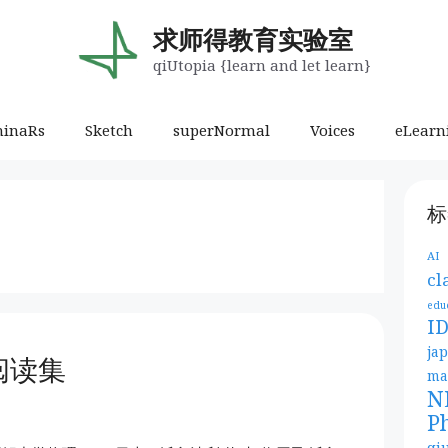
求师得教育实验室
qiUtopia {learn and let learn}
minaRs
Sketch
superNormal
Voices
eLearn
标
AI
cl
edu
I
ja
阅读集
ma
N
P
qi