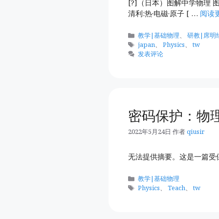
[?]（日本）图解中学物理 图
清利:热·电磁·原子 [ …
阅读
分
教学|基础物理
、
研教|席明
类
标
japan
、
Physics
、
tw
签
发表评论
密码保护：物理
2022年5月24日
作者
qiusir
无法提供摘要。这是一篇受
分
教学|基础物理
类
标
Physics
、
Teach
、
tw
签