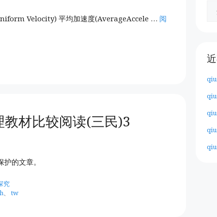
iform Velocity) 平均加速度(AverageAccele …
阅
近
qiu
qiu
qiu
教材比较阅读(三民)3
qiu
qiu
保护的文章。
探究
ch
、
tw