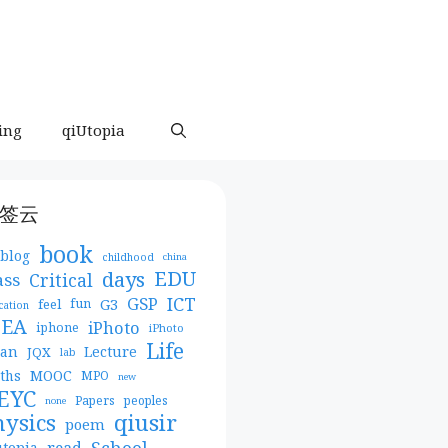
ing
qiUtopia
签云
book
blog
childhood
china
days
EDU
Critical
ass
ICT
GSP
G3
feel
fun
cation
DEA
iPhoto
iphone
iPhoto
Life
pan
Lecture
JQX
lab
MOOC
ths
MPO
new
EYC
Papers
peoples
none
qiusir
hysics
poem
School
read
utopia