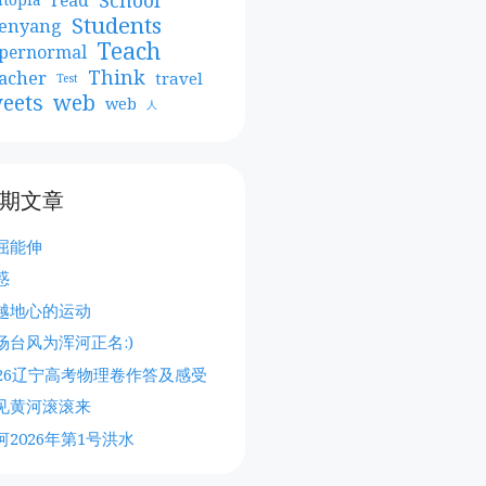
Students
enyang
Teach
pernormal
Think
acher
travel
Test
web
eets
web
人
期文章
屈能伸
惑
越地心的运动
场台风为浑河正名:)
026辽宁高考物理卷作答及感受
见黄河滚滚来
河2026年第1号洪水