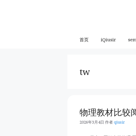
跳
至
内
容
首页
iQiusir
se
tw
物理教材比较
2026年3月4日
作者
qiusir