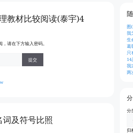
理教材比较阅读(泰宇)4
图(
我
生
阅，请在下方输入密码。
葛
只
1
我
两
tw
分
分
名词及符号比照
归