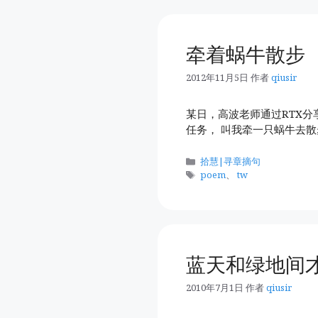
牵着蜗牛散步
2012年11月5日
作者
qiusir
某日，高波老师通过RTX分
任务， 叫我牵一只蜗牛去散
分
拾慧|寻章摘句
类
标
poem
、
tw
签
蓝天和绿地间
2010年7月1日
作者
qiusir