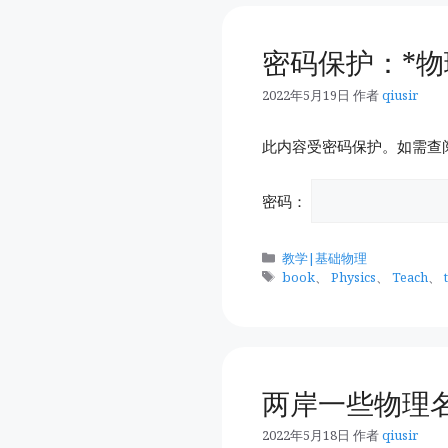
密码保护：*物
2022年5月19日
作者
qiusir
此内容受密码保护。如需查
密码：
分
教学|基础物理
类
标
book
、
Physics
、
Teach
、
签
两岸一些物理
2022年5月18日
作者
qiusir