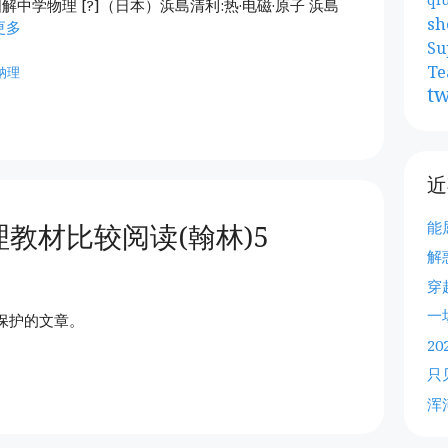
解中学物理 [?]（日本）浜島清利:热·电磁·原子 浜島
sh
更多
Su
Te
纳理
tw
近
能
教材比较阅读(翰林)5
解
穿
一
保护的文章。
2
只
浑