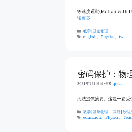
等速度運動(Motion with Un
读更多
分
教学|基础物理
类
标
english
、
Physics
、
tw
签
密码保护：物理
2021年12月6日
作者
qiusir
无法提供摘要。这是一篇受
分
教学|基础物理
、
教研|数理
类
标
education
、
Physics
、
Tea
签