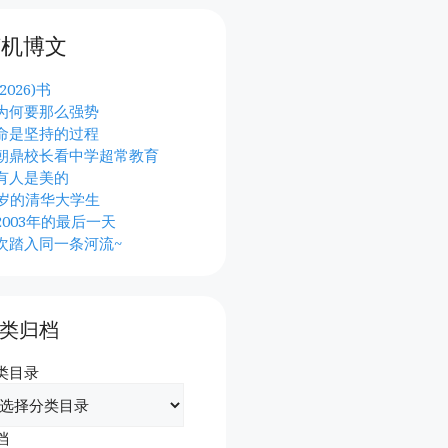
随机博文
2026)书
为何要那么强势
命是坚持的过程
朝鼎校长看中学超常教育
有人是美的
4岁的清华大学生
2003年的最后一天
次踏入同一条河流~
类归档
类目录
档